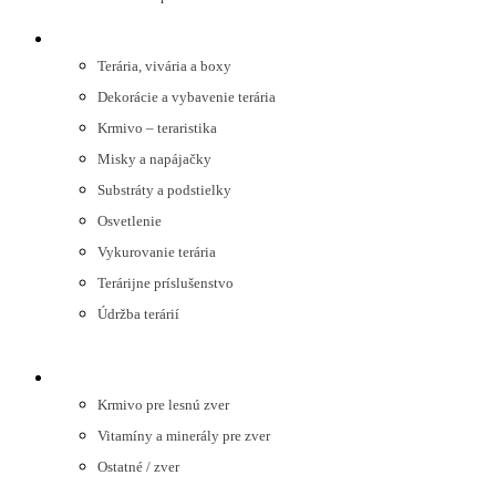
TERARISTIKA
Terária, vivária a boxy
Dekorácie a vybavenie terária
Krmivo – teraristika
Misky a napájačky
Substráty a podstielky
Osvetlenie
Vykurovanie terária
Terárijne príslušenstvo
Údržba terárií
LESNÁ ZVER
Krmivo pre lesnú zver
Vitamíny a minerály pre zver
Ostatné / zver