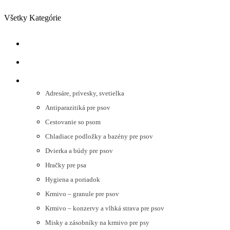
Preskočiť na navigáciu
Preskočiť na hlavný obsah
Všetky Kategórie
NOVINKY
AKCIE
PSY
Adresáre, prívesky, svetielka
Antiparazitiká pre psov
Cestovanie so psom
Chladiace podložky a bazény pre psov
Dvierka a búdy pre psov
Hračky pre psa
Hygiena a poriadok
Krmivo – granule pre psov
Krmivo – konzervy a vlhká strava pre psov
Misky a zásobníky na krmivo pre psy