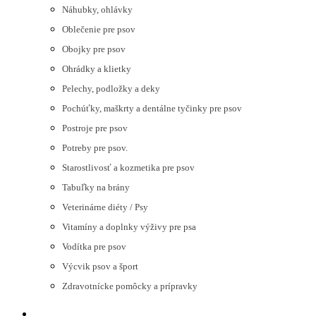
Náhubky, ohlávky
Oblečenie pre psov
Obojky pre psov
Ohrádky a klietky
Pelechy, podložky a deky
Pochúťky, maškrty a dentálne tyčinky pre psov
Postroje pre psov
Potreby pre psov.
Starostlivosť a kozmetika pre psov
Tabuľky na brány
Veterinárne diéty / Psy
Vitamíny a doplnky výživy pre psa
Vodítka pre psov
Výcvik psov a šport
Zdravotnícke pomôcky a prípravky
MAČKY