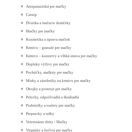
Antiparazitiká pre mačky
Catnip
Dvierka a mačacie domčeky
Hračky pre mačky
Kozmetika a úprava mačiek
Krmivo – granule pre mačky
Krmivo – konzervy a vlhká strava pre mačky
Doplnky výživy pre mačky
Pochúťky, maškrty pre mačky
Misky a zásobníky na krmivo pre mačky
Obojky a postroje pre mačky
Pelechy, odpočívadlá a škrabadlá
Podstielky a toalety pre mačky
Prepravky a tašky
Veterinárne diéty / Mačky
Vitamíny a liečivá pre mačky