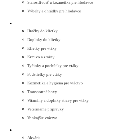
Starostlivosť a kozmetika pre hlodavce
Výbehy a ohrádky pre hlodavce
VTÁKY
Hračky do klietky
Doplnky do klietky
Klietky pre vtáky
Krmivo a zrniny
Tyčinky a pochúťky pre vtáky
Podstielky pre vtáky
Kozmetika a hygiena pre vtáctvo
Transportné boxy
Vitamíny a doplnky stravy pre vtáky
Veterinárne prípravky
Vonkajšie vtáctvo
AKVARISTIKA
Akvária