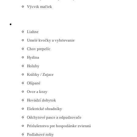
Výcvik mačiek
HOSPODÁRSKE ZVIERATÁ
Liahne
Umelé kvočky a vyhrievanie
Chov prepelíc
Hydina
Holuby
Králiky / Zajace
Ošípané
Ovce a kozy
Hovädzí dobytok
Elektrické ohradníky
Odchytové pasce a odpudzovače
Príslušenstvo pre hospodárske zvieratá
Podlahové rošty