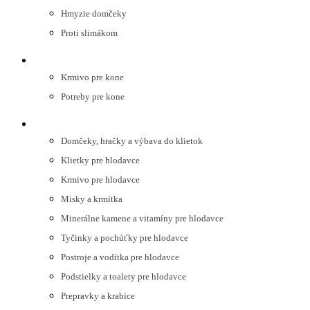
Hmyzie domčeky
Proti slimákom
KONE
Krmivo pre kone
Potreby pre kone
HLODAVCE
Domčeky, hračky a výbava do klietok
Klietky pre hlodavce
Krmivo pre hlodavce
Misky a krmítka
Minerálne kamene a vitamíny pre hlodavce
Tyčinky a pochúťky pre hlodavce
Postroje a vodítka pre hlodavce
Podstielky a toalety pre hlodavce
Prepravky a krabice