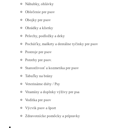
Náhubky, ohlávky
Oblečenie pre psov
Obojky pre psov
Ohrádky a klietky
Pelechy, podložky a deky
Pochúťky, maškrty a dentálne tyčinky pre psov
Postroje pre psov
Potreby pre psov.
Starostlivosť a kozmetika pre psov
Tabuľky na brány
Veterinárne diéty / Psy
Vitamíny a doplnky výživy pre psa
Vodítka pre psov
Výcvik psov a šport
Zdravotnícke pomôcky a prípravky
MAČKY