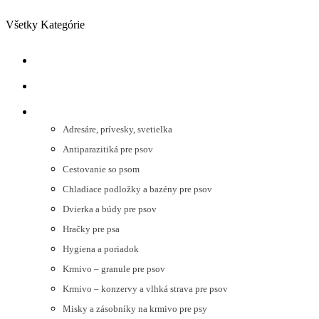
Preskočiť na navigáciu
Preskočiť na hlavný obsah
Všetky Kategórie
NOVINKY
AKCIE
PSY
Adresáre, prívesky, svetielka
Antiparazitiká pre psov
Cestovanie so psom
Chladiace podložky a bazény pre psov
Dvierka a búdy pre psov
Hračky pre psa
Hygiena a poriadok
Krmivo – granule pre psov
Krmivo – konzervy a vlhká strava pre psov
Misky a zásobníky na krmivo pre psy