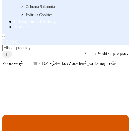
Ochrana Súkromia
Politika Cookies
Odstúpenie od zmluvy
Kontakt
0
0
0,00
€
Domov
/
Psy
/
Vodítka pre psov
Zobrazených 1–48 z 164 výsledkov
Zoradené podľa najnovších
Karabínky
Kožené
Nylonové
Reflexn
Vodítka
Vodítka
Vodítka
7 produktov
9 produktov
15 produktov
1 produk