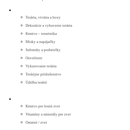
TERARISTIKA
Terária, vivária a boxy
Dekorácie a vybavenie terária
Krmivo – teraristika
Misky a napájačky
Substráty a podstielky
Osvetlenie
Vykurovanie terária
Terárijne príslušenstvo
Údržba terárií
LESNÁ ZVER
Krmivo pre lesnú zver
Vitamíny a minerály pre zver
Ostatné / zver