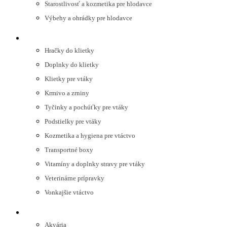
Starostlivosť a kozmetika pre hlodavce
Výbehy a ohrádky pre hlodavce
VTÁKY
Hračky do klietky
Doplnky do klietky
Klietky pre vtáky
Krmivo a zrniny
Tyčinky a pochúťky pre vtáky
Podstielky pre vtáky
Kozmetika a hygiena pre vtáctvo
Transportné boxy
Vitamíny a doplnky stravy pre vtáky
Veterinárne prípravky
Vonkajšie vtáctvo
AKVARISTIKA
Akvária