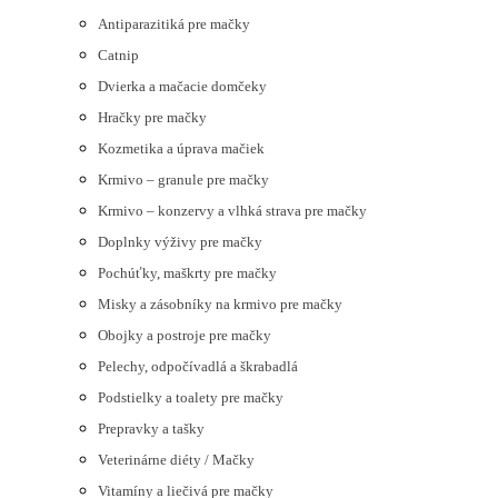
Antiparazitiká pre mačky
Catnip
Dvierka a mačacie domčeky
Hračky pre mačky
Kozmetika a úprava mačiek
Krmivo – granule pre mačky
Krmivo – konzervy a vlhká strava pre mačky
Doplnky výživy pre mačky
Pochúťky, maškrty pre mačky
Misky a zásobníky na krmivo pre mačky
Obojky a postroje pre mačky
Pelechy, odpočívadlá a škrabadlá
Podstielky a toalety pre mačky
Prepravky a tašky
Veterinárne diéty / Mačky
Vitamíny a liečivá pre mačky