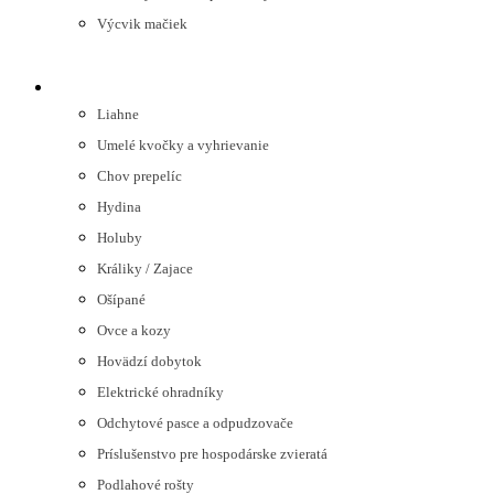
Výcvik mačiek
HOSPODÁRSKE ZVIERATÁ
Liahne
Umelé kvočky a vyhrievanie
Chov prepelíc
Hydina
Holuby
Králiky / Zajace
Ošípané
Ovce a kozy
Hovädzí dobytok
Elektrické ohradníky
Odchytové pasce a odpudzovače
Príslušenstvo pre hospodárske zvieratá
Podlahové rošty