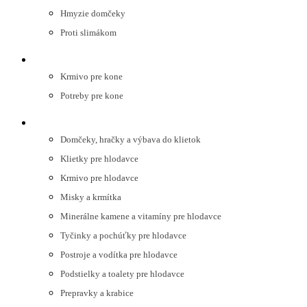
Hmyzie domčeky
Proti slimákom
KONE
Krmivo pre kone
Potreby pre kone
HLODAVCE
Domčeky, hračky a výbava do klietok
Klietky pre hlodavce
Krmivo pre hlodavce
Misky a krmítka
Minerálne kamene a vitamíny pre hlodavce
Tyčinky a pochúťky pre hlodavce
Postroje a vodítka pre hlodavce
Podstielky a toalety pre hlodavce
Prepravky a krabice