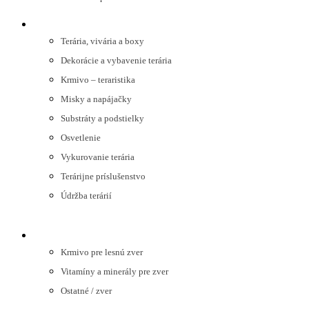
TERARISTIKA
Terária, vivária a boxy
Dekorácie a vybavenie terária
Krmivo – teraristika
Misky a napájačky
Substráty a podstielky
Osvetlenie
Vykurovanie terária
Terárijne príslušenstvo
Údržba terárií
LESNÁ ZVER
Krmivo pre lesnú zver
Vitamíny a minerály pre zver
Ostatné / zver