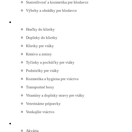
Starostlivosť a kozmetika pre hlodavce
Výbehy a ohrádky pre hlodavce
VTÁKY
Hračky do klietky
Doplnky do klietky
Klietky pre vtáky
Krmivo a zrniny
Tyčinky a pochúťky pre vtáky
Podstielky pre vtáky
Kozmetika a hygiena pre vtáctvo
Transportné boxy
Vitamíny a doplnky stravy pre vtáky
Veterinárne prípravky
Vonkajšie vtáctvo
AKVARISTIKA
Akvária