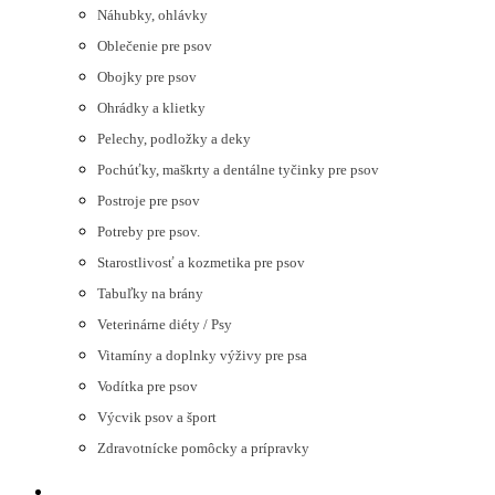
Náhubky, ohlávky
Oblečenie pre psov
Obojky pre psov
Ohrádky a klietky
Pelechy, podložky a deky
Pochúťky, maškrty a dentálne tyčinky pre psov
Postroje pre psov
Potreby pre psov.
Starostlivosť a kozmetika pre psov
Tabuľky na brány
Veterinárne diéty / Psy
Vitamíny a doplnky výživy pre psa
Vodítka pre psov
Výcvik psov a šport
Zdravotnícke pomôcky a prípravky
MAČKY