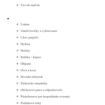
Výcvik mačiek
HOSPODÁRSKE ZVIERATÁ
Liahne
Umelé kvočky a vyhrievanie
Chov prepelíc
Hydina
Holuby
Králiky / Zajace
Ošípané
Ovce a kozy
Hovädzí dobytok
Elektrické ohradníky
Odchytové pasce a odpudzovače
Príslušenstvo pre hospodárske zvieratá
Podlahové rošty