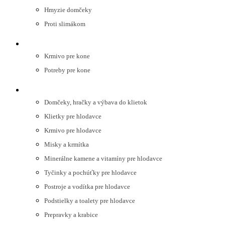
Hmyzie domčeky
Proti slimákom
KONE
Krmivo pre kone
Potreby pre kone
HLODAVCE
Domčeky, hračky a výbava do klietok
Klietky pre hlodavce
Krmivo pre hlodavce
Misky a krmítka
Minerálne kamene a vitamíny pre hlodavce
Tyčinky a pochúťky pre hlodavce
Postroje a vodítka pre hlodavce
Podstielky a toalety pre hlodavce
Prepravky a krabice