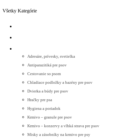
Preskočiť na navigáciu
Preskočiť na hlavný obsah
Všetky Kategórie
NOVINKY
AKCIE
PSY
Adresáre, prívesky, svetielka
Antiparazitiká pre psov
Cestovanie so psom
Chladiace podložky a bazény pre psov
Dvierka a búdy pre psov
Hračky pre psa
Hygiena a poriadok
Krmivo – granule pre psov
Krmivo – konzervy a vlhká strava pre psov
Misky a zásobníky na krmivo pre psy