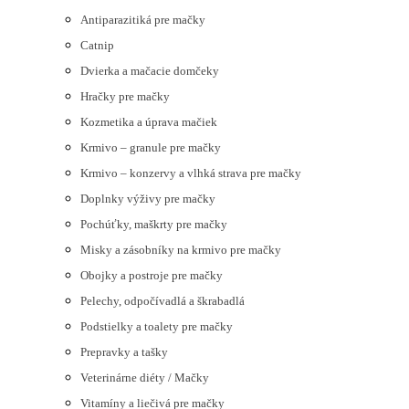
Antiparazitiká pre mačky
Catnip
Dvierka a mačacie domčeky
Hračky pre mačky
Kozmetika a úprava mačiek
Krmivo – granule pre mačky
Krmivo – konzervy a vlhká strava pre mačky
Doplnky výživy pre mačky
Pochúťky, maškrty pre mačky
Misky a zásobníky na krmivo pre mačky
Obojky a postroje pre mačky
Pelechy, odpočívadlá a škrabadlá
Podstielky a toalety pre mačky
Prepravky a tašky
Veterinárne diéty / Mačky
Vitamíny a liečivá pre mačky