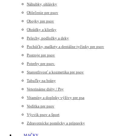
Náhubky, ohlávky
Oblečenie pre psov
Obojky pre psov
Ohrádky a klietky
Pelechy, podložky a deky
Pochúťky, maškrty a dentálne tyčinky pre psov
Postroje pre psov
Potreby pre psov.
Starostlivosť a kozmetika pre psov
Tabuľky na brány
Veterinárne diéty / Psy
Vitamíny a doplnky výživy pre psa
Vodítka pre psov
Výcvik psov a šport
Zdravotnícke pomôcky a prípravky
MAČKY