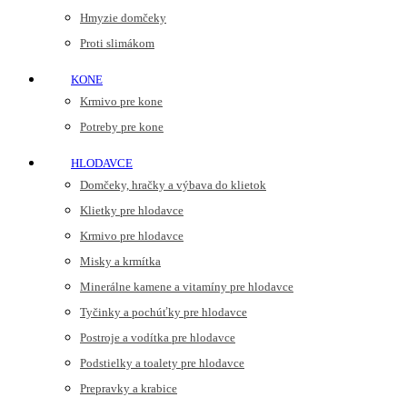
Hmyzie domčeky
Proti slimákom
KONE
Krmivo pre kone
Potreby pre kone
HLODAVCE
Domčeky, hračky a výbava do klietok
Klietky pre hlodavce
Krmivo pre hlodavce
Misky a krmítka
Minerálne kamene a vitamíny pre hlodavce
Tyčinky a pochúťky pre hlodavce
Postroje a vodítka pre hlodavce
Podstielky a toalety pre hlodavce
Prepravky a krabice