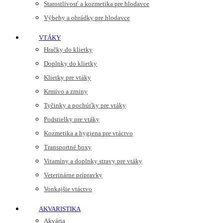
Starostlivosť a kozmetika pre hlodavce
Výbehy a ohrádky pre hlodavce
VTÁKY
Hračky do klietky
Doplnky do klietky
Klietky pre vtáky
Krmivo a zrniny
Tyčinky a pochúťky pre vtáky
Podstielky pre vtáky
Kozmetika a hygiena pre vtáctvo
Transportné boxy
Vitamíny a doplnky stravy pre vtáky
Veterinárne prípravky
Vonkajšie vtáctvo
AKVARISTIKA
Akvária