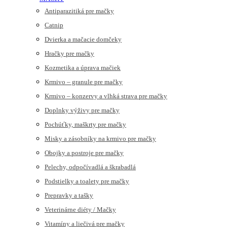
Antiparazitiká pre mačky
Catnip
Dvierka a mačacie domčeky
Hračky pre mačky
Kozmetika a úprava mačiek
Krmivo – granule pre mačky
Krmivo – konzervy a vlhká strava pre mačky
Doplnky výživy pre mačky
Pochúťky, maškrty pre mačky
Misky a zásobníky na krmivo pre mačky
Obojky a postroje pre mačky
Pelechy, odpočívadlá a škrabadlá
Podstielky a toalety pre mačky
Prepravky a tašky
Veterinárne diéty / Mačky
Vitamíny a liečivá pre mačky