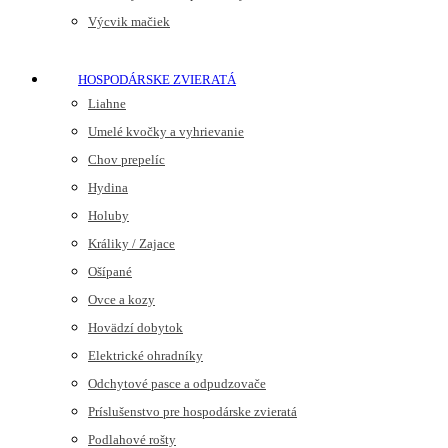
Výcvik mačiek
HOSPODÁRSKE ZVIERATÁ
Liahne
Umelé kvočky a vyhrievanie
Chov prepelíc
Hydina
Holuby
Králiky / Zajace
Ošípané
Ovce a kozy
Hovädzí dobytok
Elektrické ohradníky
Odchytové pasce a odpudzovače
Príslušenstvo pre hospodárske zvieratá
Podlahové rošty