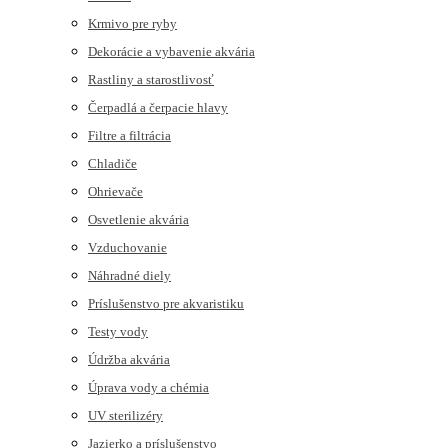
Krmivo pre ryby
Dekorácie a vybavenie akvária
Rastliny a starostlivosť
Čerpadlá a čerpacie hlavy
Filtre a filtrácia
Chladiče
Ohrievače
Osvetlenie akvária
Vzduchovanie
Náhradné diely
Príslušenstvo pre akvaristiku
Testy vody
Údržba akvária
Úprava vody a chémia
UV sterilizéry
Jazierko a príslušenstvo