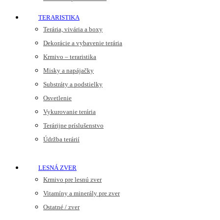
TERARISTIKA
Terária, vivária a boxy
Dekorácie a vybavenie terária
Krmivo – teraristika
Misky a napájačky
Substráty a podstielky
Osvetlenie
Vykurovanie terária
Terárijne príslušenstvo
Údržba terárií
LESNÁ ZVER
Krmivo pre lesnú zver
Vitamíny a minerály pre zver
Ostatné / zver