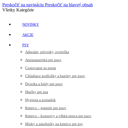
Preskočiť na navigáciu
Preskočiť na hlavný obsah
Všetky Kategórie
NOVINKY
AKCIE
PSY
Adresáre, prívesky, svetielka
Antiparazitiká pre psov
Cestovanie so psom
Chladiace podložky a bazény pre psov
Dvierka a búdy pre psov
Hračky pre psa
Hygiena a poriadok
Krmivo – granule pre psov
Krmivo – konzervy a vlhká strava pre psov
Misky a zásobníky na krmivo pre psy