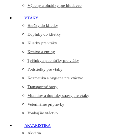
Výbehy a ohrádky pre hlodavce
VTÁKY
Hračky do klietky
Doplnky do klietky
Klietky pre vtáky
Krmivo a zrniny
Tyčinky a pochúťky pre vtáky
Podstielky pre vtáky
Kozmetika a hygiena pre vtáctvo
Transportné boxy
Vitamíny a doplnky stravy pre vtáky
Veterinárne prípravky
Vonkajšie vtáctvo
AKVARISTIKA
Akvária