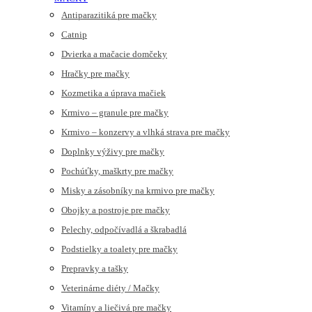
Antiparazitiká pre mačky
Catnip
Dvierka a mačacie domčeky
Hračky pre mačky
Kozmetika a úprava mačiek
Krmivo – granule pre mačky
Krmivo – konzervy a vlhká strava pre mačky
Doplnky výživy pre mačky
Pochúťky, maškrty pre mačky
Misky a zásobníky na krmivo pre mačky
Obojky a postroje pre mačky
Pelechy, odpočívadlá a škrabadlá
Podstielky a toalety pre mačky
Prepravky a tašky
Veterinárne diéty / Mačky
Vitamíny a liečivá pre mačky