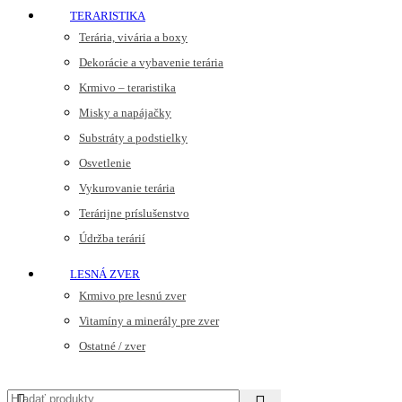
TERARISTIKA
Terária, vivária a boxy
Dekorácie a vybavenie terária
Krmivo – teraristika
Misky a napájačky
Substráty a podstielky
Osvetlenie
Vykurovanie terária
Terárijne príslušenstvo
Údržba terárií
LESNÁ ZVER
Krmivo pre lesnú zver
Vitamíny a minerály pre zver
Ostatné / zver