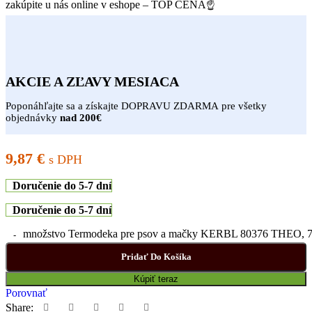
zakúpite u nás online v eshope – TOP CENA☝
AKCIE A ZĽAVY MESIACA
Poponáhľajte sa a získajte DOPRAVU ZDARMA pre všetky
objednávky
nad 200€
9,87
€
s DPH
Doručenie do 5-7 dní
Doručenie do 5-7 dní
množstvo Termodeka pre psov a mačky KERBL 80376 THEO, 
Pridať Do Košíka
Kúpiť teraz
Porovnať
Share: