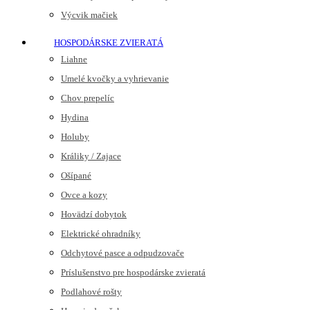
Výcvik mačiek
HOSPODÁRSKE ZVIERATÁ
Liahne
Umelé kvočky a vyhrievanie
Chov prepelíc
Hydina
Holuby
Králiky / Zajace
Ošípané
Ovce a kozy
Hovädzí dobytok
Elektrické ohradníky
Odchytové pasce a odpudzovače
Príslušenstvo pre hospodárske zvieratá
Podlahové rošty