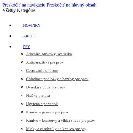
Preskočiť na navigáciu
Preskočiť na hlavný obsah
Všetky Kategórie
NOVINKY
AKCIE
PSY
Adresáre, prívesky, svetielka
Antiparazitiká pre psov
Cestovanie so psom
Chladiace podložky a bazény pre psov
Dvierka a búdy pre psov
Hračky pre psa
Hygiena a poriadok
Krmivo – granule pre psov
Krmivo – konzervy a vlhká strava pre psov
Misky a zásobníky na krmivo pre psy