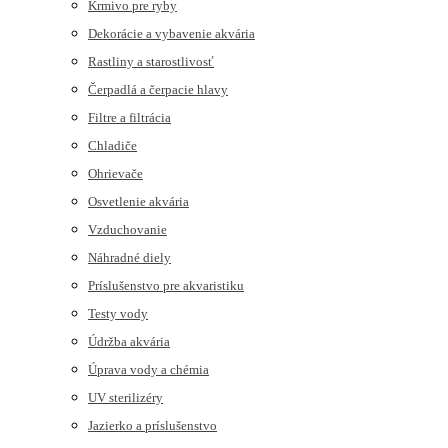
Krmivo pre ryby
Dekorácie a vybavenie akvária
Rastliny a starostlivosť
Čerpadlá a čerpacie hlavy
Filtre a filtrácia
Chladiče
Ohrievače
Osvetlenie akvária
Vzduchovanie
Náhradné diely
Príslušenstvo pre akvaristiku
Testy vody
Údržba akvária
Úprava vody a chémia
UV sterilizéry
Jazierko a príslušenstvo