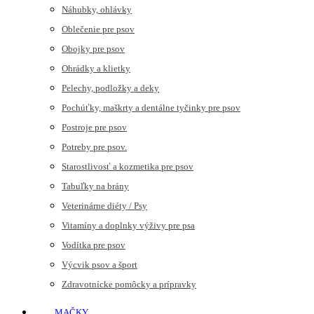
Náhubky, ohlávky
Oblečenie pre psov
Obojky pre psov
Ohrádky a klietky
Pelechy, podložky a deky
Pochúťky, maškrty a dentálne tyčinky pre psov
Postroje pre psov
Potreby pre psov.
Starostlivosť a kozmetika pre psov
Tabuľky na brány
Veterinárne diéty / Psy
Vitamíny a doplnky výživy pre psa
Vodítka pre psov
Výcvik psov a šport
Zdravotnícke pomôcky a prípravky
MAČKY