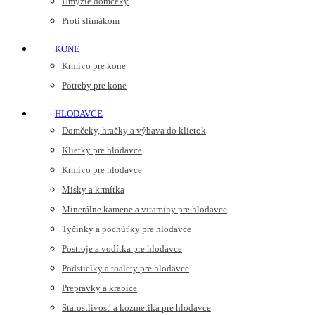
Hmyzie domčeky
Proti slimákom
KONE
Krmivo pre kone
Potreby pre kone
HLODAVCE
Domčeky, hračky a výbava do klietok
Klietky pre hlodavce
Krmivo pre hlodavce
Misky a krmítka
Minerálne kamene a vitamíny pre hlodavce
Tyčinky a pochúťky pre hlodavce
Postroje a vodítka pre hlodavce
Podstielky a toalety pre hlodavce
Prepravky a krabice
Starostlivosť a kozmetika pre hlodavce