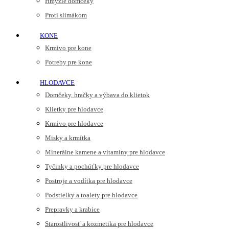
Hmyzie domčeky
Proti slimákom
KONE
Krmivo pre kone
Potreby pre kone
HLODAVCE
Domčeky, hračky a výbava do klietok
Klietky pre hlodavce
Krmivo pre hlodavce
Misky a krmítka
Minerálne kamene a vitamíny pre hlodavce
Tyčinky a pochúťky pre hlodavce
Postroje a vodítka pre hlodavce
Podstielky a toalety pre hlodavce
Prepravky a krabice
Starostlivosť a kozmetika pre hlodavce