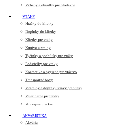
Výbehy a ohrádky pre hlodavce
VTÁKY
Hračky do klietky
Doplnky do klietky
Klietky pre vtáky
Krmivo a zrniny
Tyčinky a pochúťky pre vtáky
Podstielky pre vtáky
Kozmetika a hygiena pre vtáctvo
Transportné boxy
Vitamíny a doplnky stravy pre vtáky
Veterinárne prípravky
Vonkajšie vtáctvo
AKVARISTIKA
Akvária