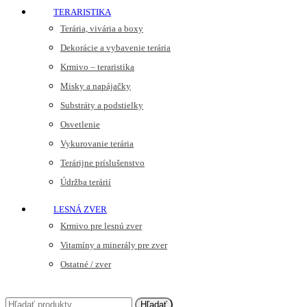
TERARISTIKA
Terária, vivária a boxy
Dekorácie a vybavenie terária
Krmivo – teraristika
Misky a napájačky
Substráty a podstielky
Osvetlenie
Vykurovanie terária
Terárijne príslušenstvo
Údržba terárií
LESNÁ ZVER
Krmivo pre lesnú zver
Vitamíny a minerály pre zver
Ostatné / zver
Hľadať