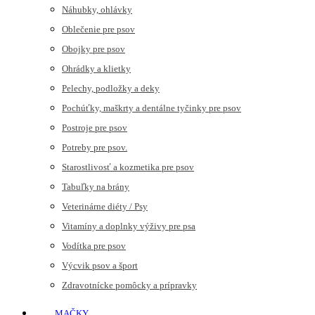
Náhubky, ohlávky
Oblečenie pre psov
Obojky pre psov
Ohrádky a klietky
Pelechy, podložky a deky
Pochúťky, maškrty a dentálne tyčinky pre psov
Postroje pre psov
Potreby pre psov.
Starostlivosť a kozmetika pre psov
Tabuľky na brány
Veterinárne diéty / Psy
Vitamíny a doplnky výživy pre psa
Vodítka pre psov
Výcvik psov a šport
Zdravotnícke pomôcky a prípravky
MAČKY