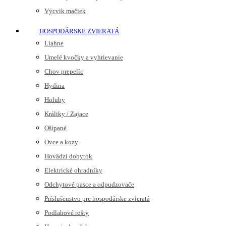
Výcvik mačiek
HOSPODÁRSKE ZVIERATÁ
Liahne
Umelé kvočky a vyhrievanie
Chov prepelíc
Hydina
Holuby
Králiky / Zajace
Ošípané
Ovce a kozy
Hovädzí dobytok
Elektrické ohradníky
Odchytové pasce a odpudzovače
Príslušenstvo pre hospodárske zvieratá
Podlahové rošty