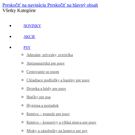
Preskočiť na navigáciu
Preskočiť na hlavný obsah
Všetky Kategórie
NOVINKY
AKCIE
PSY
Adresáre, prívesky, svetielka
Antiparazitiká pre psov
Cestovanie so psom
Chladiace podložky a bazény pre psov
Dvierka a búdy pre psov
Hračky pre psa
Hygiena a poriadok
Krmivo – granule pre psov
Krmivo – konzervy a vlhká strava pre psov
Misky a zásobníky na krmivo pre psy