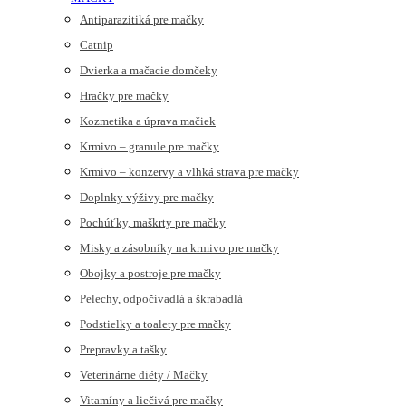
Antiparazitiká pre mačky
Catnip
Dvierka a mačacie domčeky
Hračky pre mačky
Kozmetika a úprava mačiek
Krmivo – granule pre mačky
Krmivo – konzervy a vlhká strava pre mačky
Doplnky výživy pre mačky
Pochúťky, maškrty pre mačky
Misky a zásobníky na krmivo pre mačky
Obojky a postroje pre mačky
Pelechy, odpočívadlá a škrabadlá
Podstielky a toalety pre mačky
Prepravky a tašky
Veterinárne diéty / Mačky
Vitamíny a liečivá pre mačky