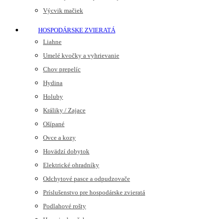
Výcvik mačiek
HOSPODÁRSKE ZVIERATÁ
Liahne
Umelé kvočky a vyhrievanie
Chov prepelíc
Hydina
Holuby
Králiky / Zajace
Ošípané
Ovce a kozy
Hovädzí dobytok
Elektrické ohradníky
Odchytové pasce a odpudzovače
Príslušenstvo pre hospodárske zvieratá
Podlahové rošty