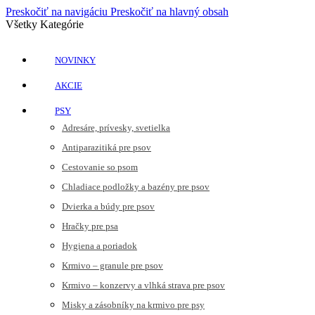
Preskočiť na navigáciu
Preskočiť na hlavný obsah
Všetky Kategórie
NOVINKY
AKCIE
PSY
Adresáre, prívesky, svetielka
Antiparazitiká pre psov
Cestovanie so psom
Chladiace podložky a bazény pre psov
Dvierka a búdy pre psov
Hračky pre psa
Hygiena a poriadok
Krmivo – granule pre psov
Krmivo – konzervy a vlhká strava pre psov
Misky a zásobníky na krmivo pre psy