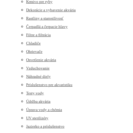
Krmivo pre ryby
Dekorácie a vybavenie akvária
Rastliny a starostlivosť
Čerpadlá a čerpacie hlavy
Filtre a filtrácia
Chladiče
Ohrievače
Osvetlenie akvária
Vzduchovanie
Náhradné diely
Príslušenstvo pre akvaristiku
Testy vody
Údržba akvária
Úprava vody a chémia
UV sterilizéry
Jazierko a príslušenstvo