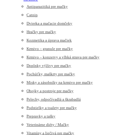
Antiparazitiká pre mačky
Catnip
Dvierka a mačacie domčeky
Hračky pre mačky
Kozmetika a úprava mačiek
Krmivo – granule pre mačky
Krmivo – konzervy a vlhká strava pre mačky
Doplnky výživy pre mačky
Pochúťky, maškrty pre mačky
Misky a zásobníky na krmivo pre mačky
Obojky a postroje pre mačky
Pelechy, odpočívadlá a škrabadlá
Podstielky a toalety pre mačky
Prepravky a tašky
Veterinárne diéty / Mačky
Vitamíny a liečivá pre mačky