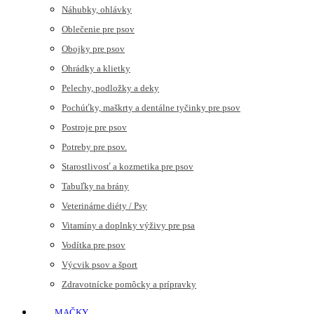
Náhubky, ohlávky
Oblečenie pre psov
Obojky pre psov
Ohrádky a klietky
Pelechy, podložky a deky
Pochúťky, maškrty a dentálne tyčinky pre psov
Postroje pre psov
Potreby pre psov.
Starostlivosť a kozmetika pre psov
Tabuľky na brány
Veterinárne diéty / Psy
Vitamíny a doplnky výživy pre psa
Vodítka pre psov
Výcvik psov a šport
Zdravotnícke pomôcky a prípravky
MAČKY