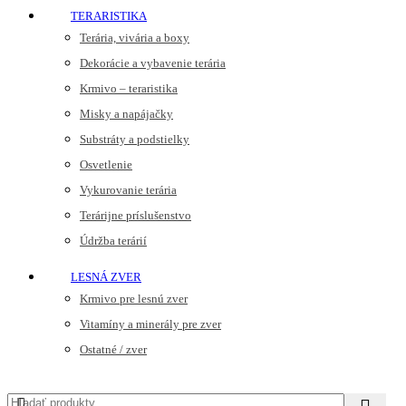
TERARISTIKA
Terária, vivária a boxy
Dekorácie a vybavenie terária
Krmivo – teraristika
Misky a napájačky
Substráty a podstielky
Osvetlenie
Vykurovanie terária
Terárijne príslušenstvo
Údržba terárií
LESNÁ ZVER
Krmivo pre lesnú zver
Vitamíny a minerály pre zver
Ostatné / zver