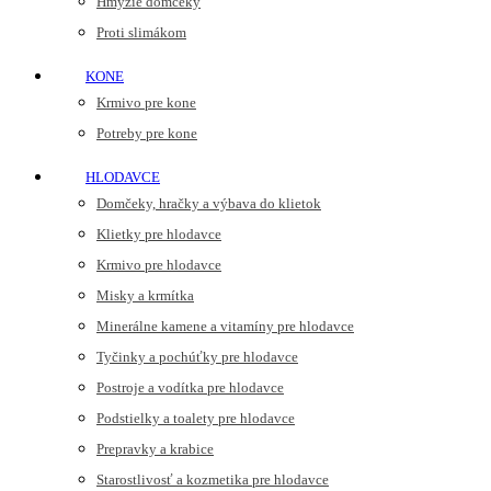
Hmyzie domčeky
Proti slimákom
KONE
Krmivo pre kone
Potreby pre kone
HLODAVCE
Domčeky, hračky a výbava do klietok
Klietky pre hlodavce
Krmivo pre hlodavce
Misky a krmítka
Minerálne kamene a vitamíny pre hlodavce
Tyčinky a pochúťky pre hlodavce
Postroje a vodítka pre hlodavce
Podstielky a toalety pre hlodavce
Prepravky a krabice
Starostlivosť a kozmetika pre hlodavce