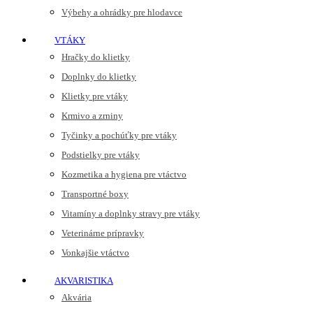
Výbehy a ohrádky pre hlodavce
VTÁKY
Hračky do klietky
Doplnky do klietky
Klietky pre vtáky
Krmivo a zrniny
Tyčinky a pochúťky pre vtáky
Podstielky pre vtáky
Kozmetika a hygiena pre vtáctvo
Transportné boxy
Vitamíny a doplnky stravy pre vtáky
Veterinárne prípravky
Vonkajšie vtáctvo
AKVARISTIKA
Akvária