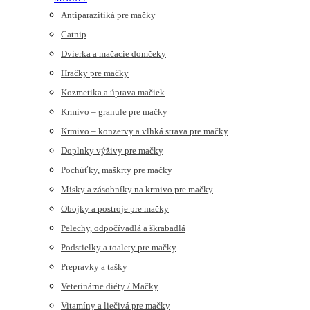
Antiparazitiká pre mačky
Catnip
Dvierka a mačacie domčeky
Hračky pre mačky
Kozmetika a úprava mačiek
Krmivo – granule pre mačky
Krmivo – konzervy a vlhká strava pre mačky
Doplnky výživy pre mačky
Pochúťky, maškrty pre mačky
Misky a zásobníky na krmivo pre mačky
Obojky a postroje pre mačky
Pelechy, odpočívadlá a škrabadlá
Podstielky a toalety pre mačky
Prepravky a tašky
Veterinárne diéty / Mačky
Vitamíny a liečivá pre mačky