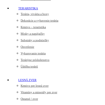
TERARISTIKA
Terária, vivária a boxy
Dekorácie a vybavenie terária
Krmivo – teraristika
Misky a napájačky
Substráty a podstielky
Osvetlenie
Vykurovanie terária
Terárijne príslušenstvo
Údržba terárií
LESNÁ ZVER
Krmivo pre lesnú zver
Vitamíny a minerály pre zver
Ostatné / zver