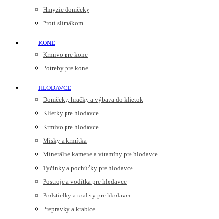
Hmyzie domčeky
Proti slimákom
KONE
Krmivo pre kone
Potreby pre kone
HLODAVCE
Domčeky, hračky a výbava do klietok
Klietky pre hlodavce
Krmivo pre hlodavce
Misky a krmítka
Minerálne kamene a vitamíny pre hlodavce
Tyčinky a pochúťky pre hlodavce
Postroje a vodítka pre hlodavce
Podstielky a toalety pre hlodavce
Prepravky a krabice