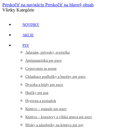
Preskočiť na navigáciu
Preskočiť na hlavný obsah
Všetky Kategórie
NOVINKY
AKCIE
PSY
Adresáre, prívesky, svetielka
Antiparazitiká pre psov
Cestovanie so psom
Chladiace podložky a bazény pre psov
Dvierka a búdy pre psov
Hračky pre psa
Hygiena a poriadok
Krmivo – granule pre psov
Krmivo – konzervy a vlhká strava pre psov
Misky a zásobníky na krmivo pre psy