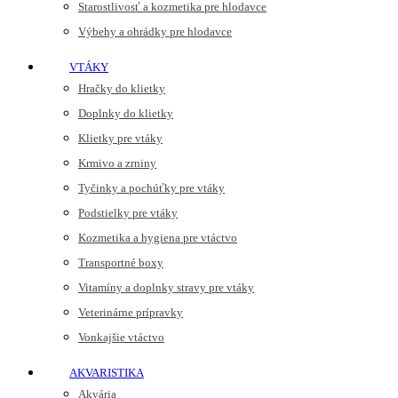
Starostlivosť a kozmetika pre hlodavce
Výbehy a ohrádky pre hlodavce
VTÁKY
Hračky do klietky
Doplnky do klietky
Klietky pre vtáky
Krmivo a zrniny
Tyčinky a pochúťky pre vtáky
Podstielky pre vtáky
Kozmetika a hygiena pre vtáctvo
Transportné boxy
Vitamíny a doplnky stravy pre vtáky
Veterinárne prípravky
Vonkajšie vtáctvo
AKVARISTIKA
Akvária