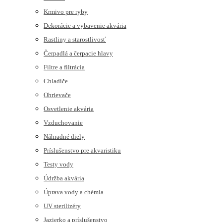
Krmivo pre ryby
Dekorácie a vybavenie akvária
Rastliny a starostlivosť
Čerpadlá a čerpacie hlavy
Filtre a filtrácia
Chladiče
Ohrievače
Osvetlenie akvária
Vzduchovanie
Náhradné diely
Príslušenstvo pre akvaristiku
Testy vody
Údržba akvária
Úprava vody a chémia
UV sterilizéry
Jazierko a príslušenstvo