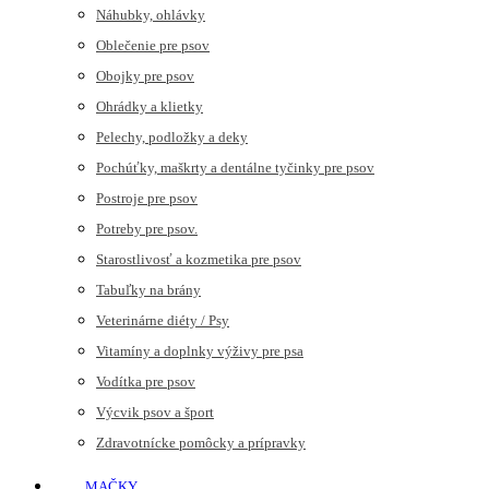
Náhubky, ohlávky
Oblečenie pre psov
Obojky pre psov
Ohrádky a klietky
Pelechy, podložky a deky
Pochúťky, maškrty a dentálne tyčinky pre psov
Postroje pre psov
Potreby pre psov.
Starostlivosť a kozmetika pre psov
Tabuľky na brány
Veterinárne diéty / Psy
Vitamíny a doplnky výživy pre psa
Vodítka pre psov
Výcvik psov a šport
Zdravotnícke pomôcky a prípravky
MAČKY