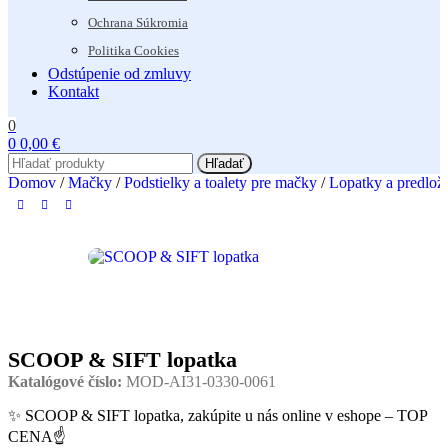
Ochrana Súkromia
Politika Cookies
Odstúpenie od zmluvy
Kontakt
0
0
0,00
€
Hľadať
Domov
/
Mačky
/
Podstielky a toalety pre mačky
/
Lopatky a predlo
SCOOP & SIFT lopatka
Katalógové číslo:
MOD-AI31-0330-0061
✨ SCOOP & SIFT lopatka, zakúpite u nás online v eshope – TOP
CENA☝