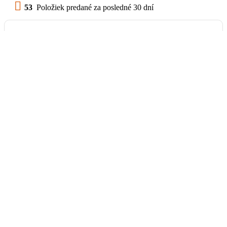
53
Položiek predané za posledné 30 dní
Balík na poštu, Balikobox /
SK
od 3,69 €
Poštový Express Kuriér
od 4,78 €
Osobný odber pre okres
Stropkov
Na adrese
Tisinec 85,
STROPKOV