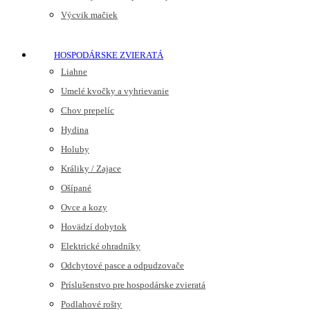
Výcvik mačiek
HOSPODÁRSKE ZVIERATÁ
Liahne
Umelé kvočky a vyhrievanie
Chov prepelíc
Hydina
Holuby
Králiky / Zajace
Ošípané
Ovce a kozy
Hovädzí dobytok
Elektrické ohradníky
Odchytové pasce a odpudzovače
Príslušenstvo pre hospodárske zvieratá
Podlahové rošty