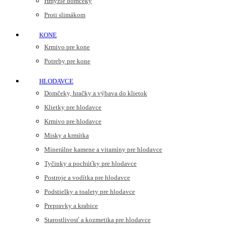
Hmyzie domčeky
Proti slimákom
KONE
Krmivo pre kone
Potreby pre kone
HLODAVCE
Domčeky, hračky a výbava do klietok
Klietky pre hlodavce
Krmivo pre hlodavce
Misky a krmítka
Minerálne kamene a vitamíny pre hlodavce
Tyčinky a pochúťky pre hlodavce
Postroje a vodítka pre hlodavce
Podstielky a toalety pre hlodavce
Prepravky a krabice
Starostlivosť a kozmetika pre hlodavce