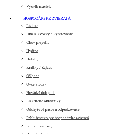
Výcvik mačiek
HOSPODÁRSKE ZVIERATÁ
Liahne
Umelé kvočky a vyhrievanie
Chov prepelíc
Hydina
Holuby
Králiky / Zajace
Ošípané
Ovce a kozy
Hovädzí dobytok
Elektrické ohradníky
Odchytové pasce a odpudzovače
Príslušenstvo pre hospodárske zvieratá
Podlahové rošty