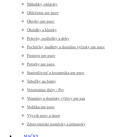
Náhubky, ohlávky
Oblečenie pre psov
Obojky pre psov
Ohrádky a klietky
Pelechy, podložky a deky
Pochúťky, maškrty a dentálne tyčinky pre psov
Postroje pre psov
Potreby pre psov.
Starostlivosť a kozmetika pre psov
Tabuľky na brány
Veterinárne diéty / Psy
Vitamíny a doplnky výživy pre psa
Vodítka pre psov
Výcvik psov a šport
Zdravotnícke pomôcky a prípravky
MAČKY