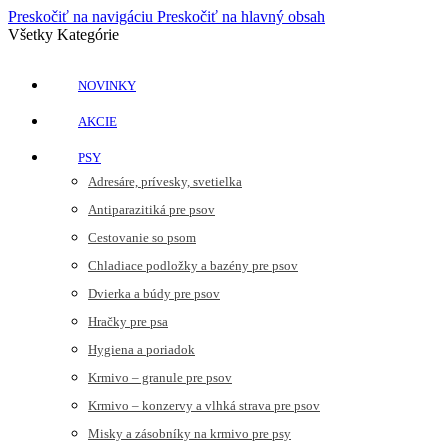
Preskočiť na navigáciu
Preskočiť na hlavný obsah
Všetky Kategórie
NOVINKY
AKCIE
PSY
Adresáre, prívesky, svetielka
Antiparazitiká pre psov
Cestovanie so psom
Chladiace podložky a bazény pre psov
Dvierka a búdy pre psov
Hračky pre psa
Hygiena a poriadok
Krmivo – granule pre psov
Krmivo – konzervy a vlhká strava pre psov
Misky a zásobníky na krmivo pre psy