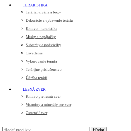
TERARISTIKA
Terária, vivária a boxy
Dekorácie a vybavenie terária
Krmivo – teraristika
Misky a napájačky
Substráty a podstielky
Osvetlenie
Vykurovanie terária
Terárijne príslušenstvo
Údržba terárií
LESNÁ ZVER
Krmivo pre lesnú zver
Vitamíny a minerály pre zver
Ostatné / zver
Hľadať