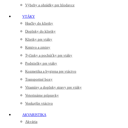
Výbehy a ohrádky pre hlodavce
VTÁKY
Hračky do klietky
Doplnky do klietky
Klietky pre vtáky
Krmivo a zrniny
Tyčinky a pochúťky pre vtáky
Podstielky pre vtáky
Kozmetika a hygiena pre vtáctvo
Transportné boxy
Vitamíny a doplnky stravy pre vtáky
Veterinárne prípravky
Vonkajšie vtáctvo
AKVARISTIKA
Akvária