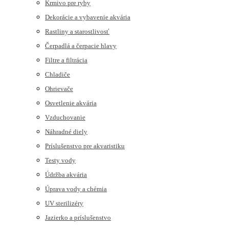
Krmivo pre ryby
Dekorácie a vybavenie akvária
Rastliny a starostlivosť
Čerpadlá a čerpacie hlavy
Filtre a filtrácia
Chladiče
Ohrievače
Osvetlenie akvária
Vzduchovanie
Náhradné diely
Príslušenstvo pre akvaristiku
Testy vody
Údržba akvária
Úprava vody a chémia
UV sterilizéry
Jazierko a príslušenstvo