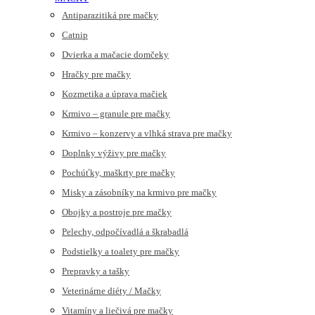
Antiparazitiká pre mačky
Catnip
Dvierka a mačacie domčeky
Hračky pre mačky
Kozmetika a úprava mačiek
Krmivo – granule pre mačky
Krmivo – konzervy a vlhká strava pre mačky
Doplnky výživy pre mačky
Pochúťky, maškrty pre mačky
Misky a zásobníky na krmivo pre mačky
Obojky a postroje pre mačky
Pelechy, odpočívadlá a škrabadlá
Podstielky a toalety pre mačky
Prepravky a tašky
Veterinárne diéty / Mačky
Vitamíny a liečivá pre mačky