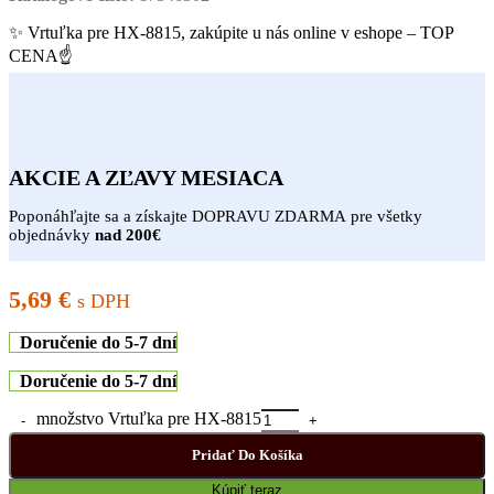
✨ Vrtuľka pre HX-8815, zakúpite u nás online v eshope – TOP
CENA☝
AKCIE A ZĽAVY MESIACA
Poponáhľajte sa a získajte DOPRAVU ZDARMA pre všetky
objednávky
nad 200€
5,69
€
s DPH
Doručenie do 5-7 dní
Doručenie do 5-7 dní
množstvo Vrtuľka pre HX-8815
Pridať Do Košíka
Kúpiť teraz