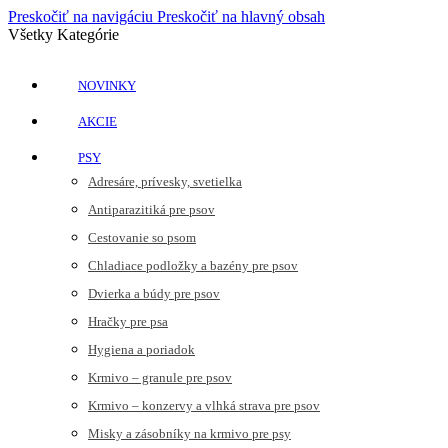
Preskočiť na navigáciu
Preskočiť na hlavný obsah
Všetky Kategórie
NOVINKY
AKCIE
PSY
Adresáre, prívesky, svetielka
Antiparazitiká pre psov
Cestovanie so psom
Chladiace podložky a bazény pre psov
Dvierka a búdy pre psov
Hračky pre psa
Hygiena a poriadok
Krmivo – granule pre psov
Krmivo – konzervy a vlhká strava pre psov
Misky a zásobníky na krmivo pre psy