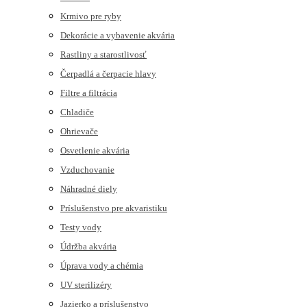
Krmivo pre ryby
Dekorácie a vybavenie akvária
Rastliny a starostlivosť
Čerpadlá a čerpacie hlavy
Filtre a filtrácia
Chladiče
Ohrievače
Osvetlenie akvária
Vzduchovanie
Náhradné diely
Príslušenstvo pre akvaristiku
Testy vody
Údržba akvária
Úprava vody a chémia
UV sterilizéry
Jazierko a príslušenstvo