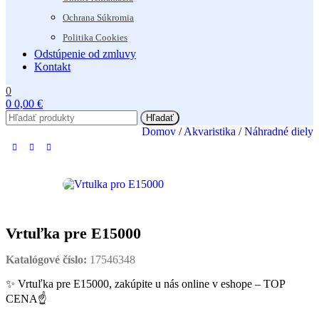
Ochrana Súkromia
Politika Cookies
Odstúpenie od zmluvy
Kontakt
0
0
0,00
€
Hľadať
Domov
/
Akvaristika
/
Náhradné diely
Vrtuľka pre E15000
Katalógové číslo:
17546348
✨ Vrtuľka pre E15000, zakúpite u nás online v eshope – TOP
CENA☝