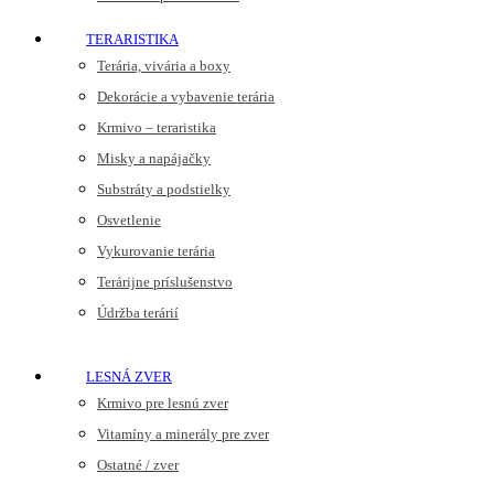
TERARISTIKA
Terária, vivária a boxy
Dekorácie a vybavenie terária
Krmivo – teraristika
Misky a napájačky
Substráty a podstielky
Osvetlenie
Vykurovanie terária
Terárijne príslušenstvo
Údržba terárií
LESNÁ ZVER
Krmivo pre lesnú zver
Vitamíny a minerály pre zver
Ostatné / zver