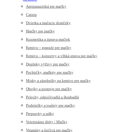
Antiparazitiká pre mačky
Catnip
Dvierka a mačacie domčeky
Hračky pre mačky
Kozmetika a úprava mačiek
Krmivo – granule pre mačky
Krmivo – konzervy a vlhká strava pre mačky
Doplnky výživy pre mačky
Pochúťky, maškrty pre mačky
Misky a zásobníky na krmivo pre mačky
Obojky a postroje pre mačky
Pelechy, odpočívadlá a škrabadlá
Podstielky a toalety pre mačky
Prepravky a tašky
Veterinárne diéty / Mačky
Vitamíny a liečivá pre mačky