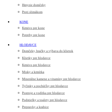
Hmyzie domčeky
Proti slimákom
KONE
Krmivo pre kone
Potreby pre kone
HLODAVCE
Domčeky, hračky a výbava do klietok
Klietky pre hlodavce
Krmivo pre hlodavce
Misky a krmítka
Minerálne kamene a vitamíny pre hlodavce
Tyčinky a pochúťky pre hlodavce
Postroje a vodítka pre hlodavce
Podstielky a toalety pre hlodavce
Prepravky a krabice