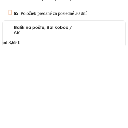
65
Položiek predané za posledné 30 dní
Balík na poštu, Balikobox /
SK
od 3,69 €
Poštový Express Kuriér
od 4,78 €
Osobný odber pre okres
Stropkov
Na adrese
Tisinec 85,
STROPKOV