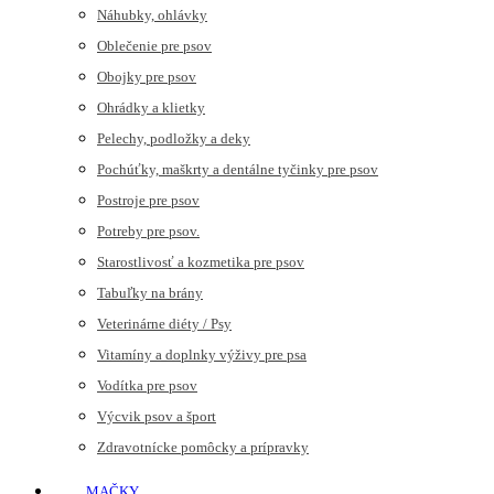
Náhubky, ohlávky
Oblečenie pre psov
Obojky pre psov
Ohrádky a klietky
Pelechy, podložky a deky
Pochúťky, maškrty a dentálne tyčinky pre psov
Postroje pre psov
Potreby pre psov.
Starostlivosť a kozmetika pre psov
Tabuľky na brány
Veterinárne diéty / Psy
Vitamíny a doplnky výživy pre psa
Vodítka pre psov
Výcvik psov a šport
Zdravotnícke pomôcky a prípravky
MAČKY