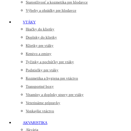
Starostlivosť a kozmetika pre hlodavce
Výbehy a ohrádky pre hlodavce
VTÁKY
Hračky do klietky
Doplnky do klietky
Klietky pre vtáky
Krmivo a zrniny
Tyčinky a pochúťky pre vtáky
Podstielky pre vtáky
Kozmetika a hygiena pre vtáctvo
Transportné boxy
Vitamíny a doplnky stravy pre vtáky
Veterinárne prípravky
Vonkajšie vtáctvo
AKVARISTIKA
Akvária