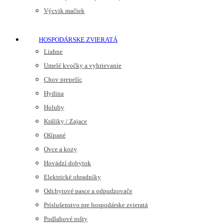
Výcvik mačiek
HOSPODÁRSKE ZVIERATÁ
Liahne
Umelé kvočky a vyhrievanie
Chov prepelíc
Hydina
Holuby
Králiky / Zajace
Ošípané
Ovce a kozy
Hovädzí dobytok
Elektrické ohradníky
Odchytové pasce a odpudzovače
Príslušenstvo pre hospodárske zvieratá
Podlahové rošty