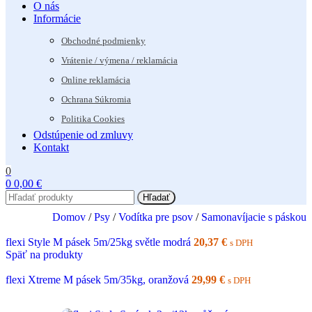
O nás
Informácie
Obchodné podmienky
Vrátenie / výmena / reklamácia
Online reklamácia
Ochrana Súkromia
Politika Cookies
Odstúpenie od zmluvy
Kontakt
0
0
0,00
€
Hľadať
Domov
/
Psy
/
Vodítka pre psov
/
Samonavíjacie s páskou
flexi Style M pásek 5m/25kg světle modrá
20,37
€
s DPH
Späť na produkty
flexi Xtreme M pásek 5m/35kg, oranžová
29,99
€
s DPH