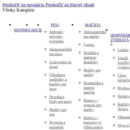
Preskočiť na navigáciu
Preskočiť na hlavný obsah
Všetky Kategórie
PSY
MAČKY
NOVINKY
AKCIE
Adresáre,
Antiparazitiká
HOSPODÁR
prívesky,
pre mačky
ZVIERATÁ
svetielka
Catnip
Antiparazitiká
Liahne
Dvierka a
pre psov
mačacie
Umelé
Cestovanie so
domčeky
kvočky
psom
vyhriev
Hračky pre
Chladiace
mačky
Chov
podložky a
prepelí
Kozmetika a
bazény pre
úprava
Hydina
psov
mačiek
Holuby
Dvierka a
Krmivo –
búdy pre psov
Králiky
granule pre
Zajace
Hračky pre
mačky
psa
Ošípan
Krmivo –
Hygiena a
konzervy a
Ovce a
poriadok
vlhká strava