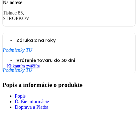
Na adrese
Tisinec 85,
STROPKOV
Záruka 2 na roky
Podmienky TU
Vrátenie tovaru do 30 dní
Kliknutím zväčšíte
Podmienky TU
Popis a informácie o produkte
Popis
Ďalšie informácie
Doprava a Platba
Nakupovanie online sa stáva stále obľúbenejším a to z mnohých
dôvodov. Tu je prehľad najvýznamnejších výhod:
Pohodlie: