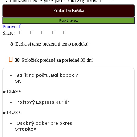
množstvo flexi Style S pásek 3m/12kg růžová
Pridať Do Košíka
Kúpiť teraz
Porovnať
Share:
8
Ľudia si teraz prezerajú tento produkt!
38
Položiek predané za posledné 30 dní
Balík na poštu, Balikobox /
SK
od 3,69 €
Poštový Express Kuriér
od 4,78 €
Osobný odber pre okres
Stropkov