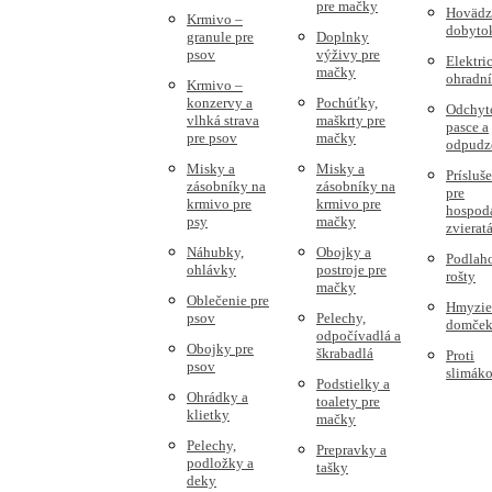
pre mačky
Hovädz
Krmivo –
dobyto
granule pre
Doplnky
psov
výživy pre
Elektri
mačky
ohradn
Krmivo –
konzervy a
Pochúťky,
Odchyt
vlhká strava
maškrty pre
pasce a
pre psov
mačky
odpudz
Misky a
Misky a
Prísluš
zásobníky na
zásobníky na
pre
krmivo pre
krmivo pre
hospod
psy
mačky
zvierat
Náhubky,
Obojky a
Podlah
ohlávky
postroje pre
rošty
mačky
Oblečenie pre
Hmyzie
psov
Pelechy,
domče
odpočívadlá a
Obojky pre
škrabadlá
Proti
psov
slimák
Podstielky a
Ohrádky a
toalety pre
klietky
mačky
Pelechy,
Prepravky a
podložky a
tašky
deky