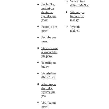
Veterinárne
Pochúťky,
diéty / Mačky
maškrty a
dentálne
Vitamíny a
tyčinky pre
liečivá pre
psov
mačky
Postroje pre
Výcvik
psov
mačiek
Potreby pre
psov.
Starostlivosť
a kozmetika
pre psov
Tabuľky na
brány
Veterinárne
diéty / Psy
Vitamíny a
doplnky
výživy pre
psa
Vodítka pre
psov