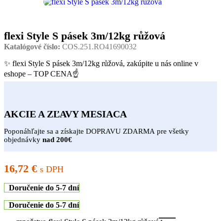
flexi Style S pásek 3m/12kg růžová
Katalógové číslo:
COS.251.RO41690032
✨ flexi Style S pásek 3m/12kg růžová, zakúpite u nás online v
eshope – TOP CENA☝
AKCIE A ZĽAVY MESIACA
Poponáhľajte sa a získajte DOPRAVU ZDARMA pre všetky
objednávky
nad 200€
16,72
€
s DPH
Doručenie do 5-7 dní
Doručenie do 5-7 dní