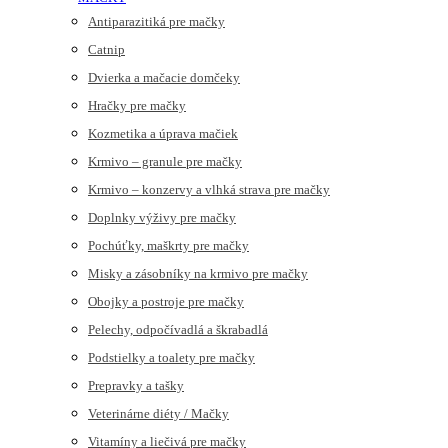
Antiparazitiká pre mačky
Catnip
Dvierka a mačacie domčeky
Hračky pre mačky
Kozmetika a úprava mačiek
Krmivo – granule pre mačky
Krmivo – konzervy a vlhká strava pre mačky
Doplnky výživy pre mačky
Pochúťky, maškrty pre mačky
Misky a zásobníky na krmivo pre mačky
Obojky a postroje pre mačky
Pelechy, odpočívadlá a škrabadlá
Podstielky a toalety pre mačky
Prepravky a tašky
Veterinárne diéty / Mačky
Vitamíny a liečivá pre mačky