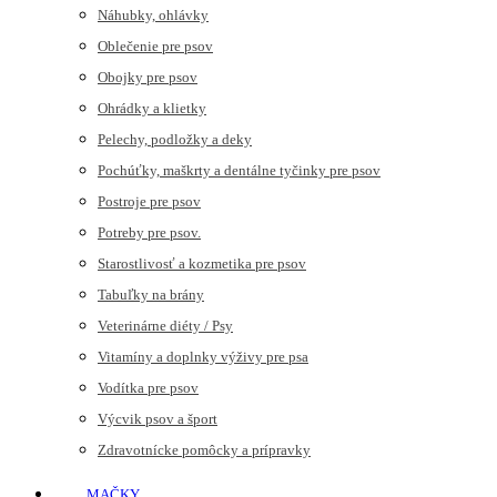
Náhubky, ohlávky
Oblečenie pre psov
Obojky pre psov
Ohrádky a klietky
Pelechy, podložky a deky
Pochúťky, maškrty a dentálne tyčinky pre psov
Postroje pre psov
Potreby pre psov.
Starostlivosť a kozmetika pre psov
Tabuľky na brány
Veterinárne diéty / Psy
Vitamíny a doplnky výživy pre psa
Vodítka pre psov
Výcvik psov a šport
Zdravotnícke pomôcky a prípravky
MAČKY