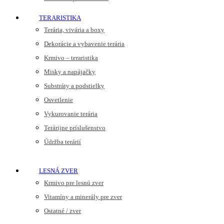
TERARISTIKA
Terária, vivária a boxy
Dekorácie a vybavenie terária
Krmivo – teraristika
Misky a napájačky
Substráty a podstielky
Osvetlenie
Vykurovanie terária
Terárijne príslušenstvo
Údržba terárií
LESNÁ ZVER
Krmivo pre lesnú zver
Vitamíny a minerály pre zver
Ostatné / zver