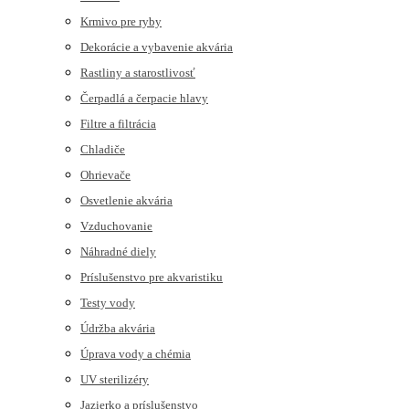
Krmivo pre ryby
Dekorácie a vybavenie akvária
Rastliny a starostlivosť
Čerpadlá a čerpacie hlavy
Filtre a filtrácia
Chladiče
Ohrievače
Osvetlenie akvária
Vzduchovanie
Náhradné diely
Príslušenstvo pre akvaristiku
Testy vody
Údržba akvária
Úprava vody a chémia
UV sterilizéry
Jazierko a príslušenstvo