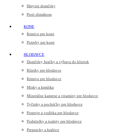
Hmyzie domčeky
Proti slimákom
KONE
Krmivo pre kone
Potreby pre kone
HLODAVCE
Domčeky, hračky a výbava do klietok
Klietky pre hlodavce
Krmivo pre hlodavce
Misky a krmítka
Minerálne kamene a vitamíny pre hlodavce
Tyčinky a pochúťky pre hlodavce
Postroje a vodítka pre hlodavce
Podstielky a toalety pre hlodavce
Prepravky a krabice