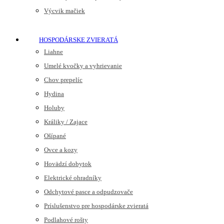
Výcvik mačiek
HOSPODÁRSKE ZVIERATÁ
Liahne
Umelé kvočky a vyhrievanie
Chov prepelíc
Hydina
Holuby
Králiky / Zajace
Ošípané
Ovce a kozy
Hovädzí dobytok
Elektrické ohradníky
Odchytové pasce a odpudzovače
Príslušenstvo pre hospodárske zvieratá
Podlahové rošty