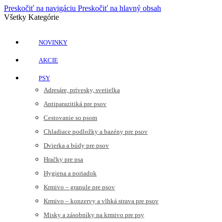
Preskočiť na navigáciu
Preskočiť na hlavný obsah
Všetky Kategórie
NOVINKY
AKCIE
PSY
Adresáre, prívesky, svetielka
Antiparazitiká pre psov
Cestovanie so psom
Chladiace podložky a bazény pre psov
Dvierka a búdy pre psov
Hračky pre psa
Hygiena a poriadok
Krmivo – granule pre psov
Krmivo – konzervy a vlhká strava pre psov
Misky a zásobníky na krmivo pre psy