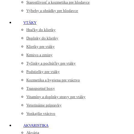
Starostlivosť a kozmetika pre hlodavce
Výbehy a ohrádky pre hlodavce
VTÁKY
Hračky do klietky
Doplnky do klietky
Klietky pre vtáky
Krmivo a zrniny
Tyčinky a pochúťky pre vtáky
Podstielky pre vtáky
Kozmetika a hygiena pre vtáctvo
Transportné boxy
Vitamíny a doplnky stravy pre vtáky
Veterinárne prípravky
Vonkajšie vtáctvo
AKVARISTIKA
Akvária