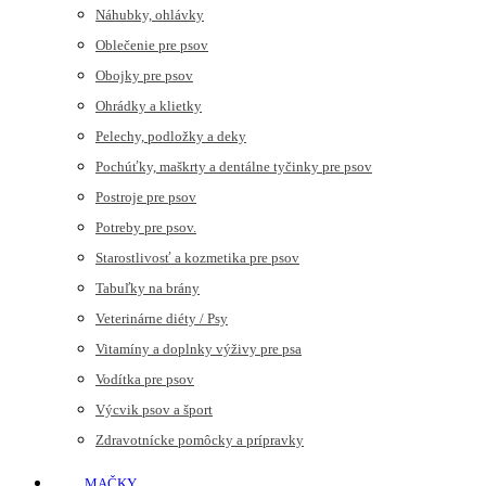
Náhubky, ohlávky
Oblečenie pre psov
Obojky pre psov
Ohrádky a klietky
Pelechy, podložky a deky
Pochúťky, maškrty a dentálne tyčinky pre psov
Postroje pre psov
Potreby pre psov.
Starostlivosť a kozmetika pre psov
Tabuľky na brány
Veterinárne diéty / Psy
Vitamíny a doplnky výživy pre psa
Vodítka pre psov
Výcvik psov a šport
Zdravotnícke pomôcky a prípravky
MAČKY