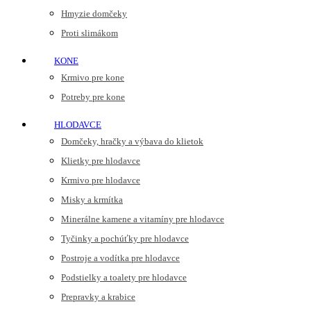
Hmyzie domčeky
Proti slimákom
KONE
Krmivo pre kone
Potreby pre kone
HLODAVCE
Domčeky, hračky a výbava do klietok
Klietky pre hlodavce
Krmivo pre hlodavce
Misky a krmítka
Minerálne kamene a vitamíny pre hlodavce
Tyčinky a pochúťky pre hlodavce
Postroje a vodítka pre hlodavce
Podstielky a toalety pre hlodavce
Prepravky a krabice