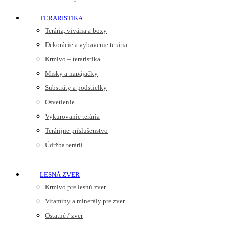
TERARISTIKA
Terária, vivária a boxy
Dekorácie a vybavenie terária
Krmivo – teraristika
Misky a napájačky
Substráty a podstielky
Osvetlenie
Vykurovanie terária
Terárijne príslušenstvo
Údržba terárií
LESNÁ ZVER
Krmivo pre lesnú zver
Vitamíny a minerály pre zver
Ostatné / zver