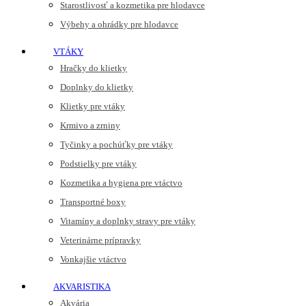
Starostlivosť a kozmetika pre hlodavce
Výbehy a ohrádky pre hlodavce
VTÁKY
Hračky do klietky
Doplnky do klietky
Klietky pre vtáky
Krmivo a zrniny
Tyčinky a pochúťky pre vtáky
Podstielky pre vtáky
Kozmetika a hygiena pre vtáctvo
Transportné boxy
Vitamíny a doplnky stravy pre vtáky
Veterinárne prípravky
Vonkajšie vtáctvo
AKVARISTIKA
Akvária