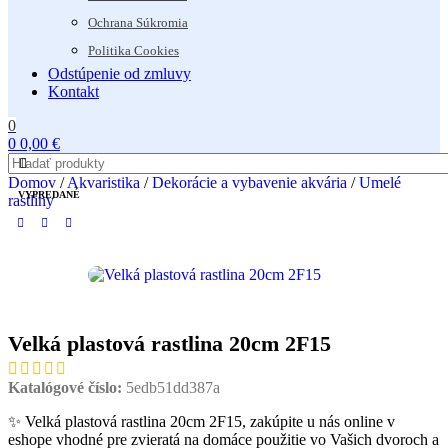
Ochrana Súkromia
Politika Cookies
Odstúpenie od zmluvy
Kontakt
0
0
0,00
€
Domov
/
Akvaristika
/
Dekorácie a vybavenie akvária
/
Umelé
VYPREDANÉ
rastliny
Velká plastová rastlina 20cm 2F15
Katalógové číslo:
5edb51dd387a
✨ Velká plastová rastlina 20cm 2F15, zakúpite u nás online v
eshope vhodné pre zvieratá na domáce použitie vo Vašich dvoroch a