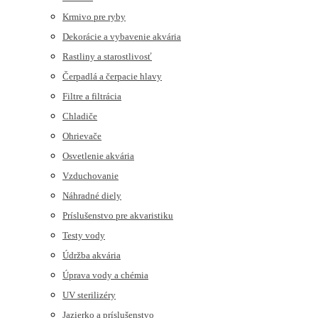
Krmivo pre ryby
Dekorácie a vybavenie akvária
Rastliny a starostlivosť
Čerpadlá a čerpacie hlavy
Filtre a filtrácia
Chladiče
Ohrievače
Osvetlenie akvária
Vzduchovanie
Náhradné diely
Príslušenstvo pre akvaristiku
Testy vody
Údržba akvária
Úprava vody a chémia
UV sterilizéry
Jazierko a príslušenstvo