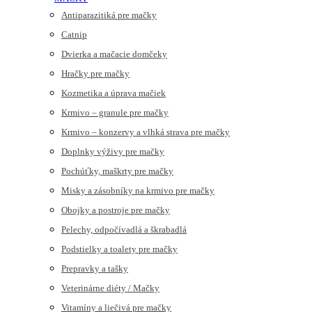
Antiparazitiká pre mačky
Catnip
Dvierka a mačacie domčeky
Hračky pre mačky
Kozmetika a úprava mačiek
Krmivo – granule pre mačky
Krmivo – konzervy a vlhká strava pre mačky
Doplnky výživy pre mačky
Pochúťky, maškrty pre mačky
Misky a zásobníky na krmivo pre mačky
Obojky a postroje pre mačky
Pelechy, odpočívadlá a škrabadlá
Podstielky a toalety pre mačky
Prepravky a tašky
Veterinárne diéty / Mačky
Vitamíny a liečivá pre mačky