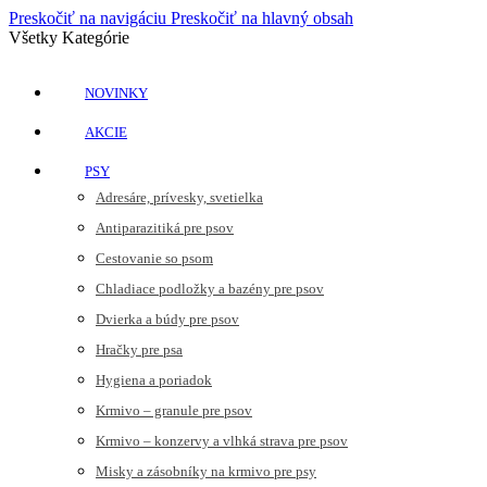
Preskočiť na navigáciu
Preskočiť na hlavný obsah
Všetky Kategórie
NOVINKY
AKCIE
PSY
Adresáre, prívesky, svetielka
Antiparazitiká pre psov
Cestovanie so psom
Chladiace podložky a bazény pre psov
Dvierka a búdy pre psov
Hračky pre psa
Hygiena a poriadok
Krmivo – granule pre psov
Krmivo – konzervy a vlhká strava pre psov
Misky a zásobníky na krmivo pre psy