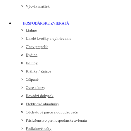
Výcvik mačiek
HOSPODÁRSKE ZVIERATÁ
Liahne
Umelé kvočky a vyhrievanie
Chov prepelíc
Hydina
Holuby
Králiky / Zajace
Ošípané
Ovce a kozy
Hovädzí dobytok
Elektrické ohradníky
Odchytové pasce a odpudzovače
Príslušenstvo pre hospodárske zvieratá
Podlahové rošty