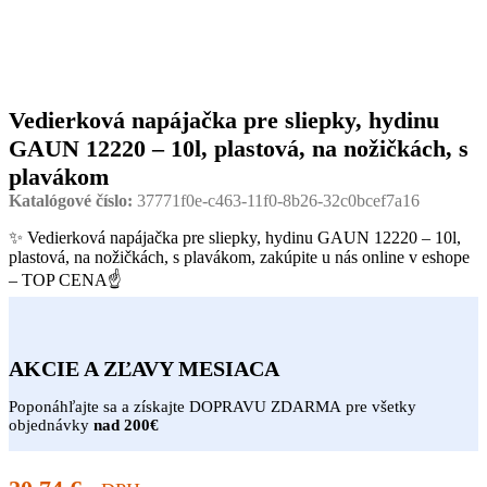
Vedierková napájačka pre sliepky, hydinu
GAUN 12220 – 10l, plastová, na nožičkách, s
plavákom
Katalógové číslo:
37771f0e-c463-11f0-8b26-32c0bcef7a16
✨ Vedierková napájačka pre sliepky, hydinu GAUN 12220 – 10l,
plastová, na nožičkách, s plavákom, zakúpite u nás online v eshope
– TOP CENA☝
AKCIE A ZĽAVY MESIACA
Poponáhľajte sa a získajte DOPRAVU ZDARMA pre všetky
objednávky
nad 200€