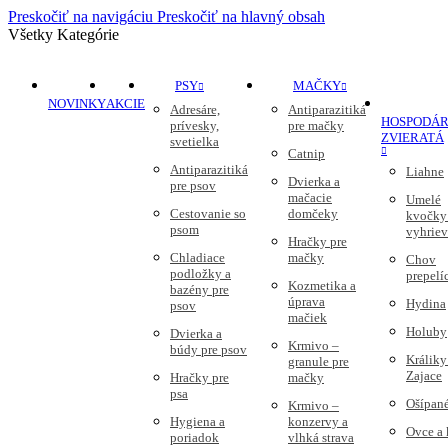
Preskočiť na navigáciu
Preskočiť na hlavný obsah
Všetky Kategórie
PSY
MAČKY
NOVINKY
AKCIE
Adresáre,
Antiparazitiká
HOSPODÁR
prívesky,
pre mačky
ZVIERATÁ
svetielka
Catnip
Antiparazitiká
Liahne
Dvierka a
pre psov
mačacie
Umelé
Cestovanie so
domčeky
kvočky
psom
vyhriev
Hračky pre
Chladiace
mačky
Chov
podložky a
prepelí
Kozmetika a
bazény pre
úprava
Hydina
psov
mačiek
Holuby
Dvierka a
Krmivo –
búdy pre psov
Králiky
granule pre
Zajace
Hračky pre
mačky
psa
Ošípan
Krmivo –
Hygiena a
konzervy a
Ovce a
poriadok
vlhká strava