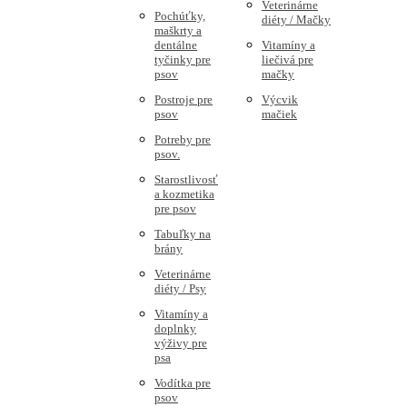
Veterinárne
Pochúťky,
diéty / Mačky
maškrty a
dentálne
Vitamíny a
tyčinky pre
liečivá pre
psov
mačky
Postroje pre
Výcvik
psov
mačiek
Potreby pre
psov.
Starostlivosť
a kozmetika
pre psov
Tabuľky na
brány
Veterinárne
diéty / Psy
Vitamíny a
doplnky
výživy pre
psa
Vodítka pre
psov