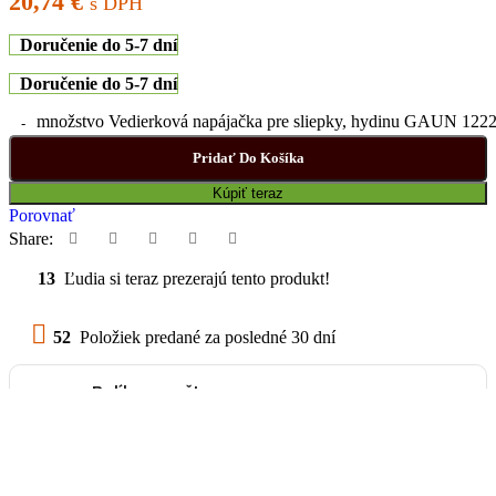
20,74
€
s DPH
Doručenie do 5-7 dní
Doručenie do 5-7 dní
množstvo Vedierková napájačka pre sliepky, hydinu GAUN 12220 
Pridať Do Košíka
Kúpiť teraz
Porovnať
Share:
13
Ľudia si teraz prezerajú tento produkt!
52
Položiek predané za posledné 30 dní
Balík na poštu,
Balikobox / SK
od 3,69 €