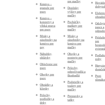
pre mačky
Hovädz
Krmivo –
dobyto
granule pre
Doplnky
psov
výživy pre
Elektri
mačky
ohradn
Krmivo –
konzervy a
Pochúťky,
Odchyt
vlhká strava
maškrty pre
pasce a
pre psov
mačky
odpudz
Misky a
Misky a
Prísluš
zásobníky na
zásobníky na
pre
krmivo pre
krmivo pre
hospod
psy
mačky
zvierat
Náhubky,
Obojky a
Podlah
ohlávky
postroje pre
rošty
mačky
Oblečenie pre
Hmyzie
psov
Pelechy,
domče
odpočívadlá a
Obojky pre
škrabadlá
Proti
psov
slimák
Podstielky a
Ohrádky a
toalety pre
klietky
mačky
Pelechy,
Prepravky a
podložky a
tašky
deky