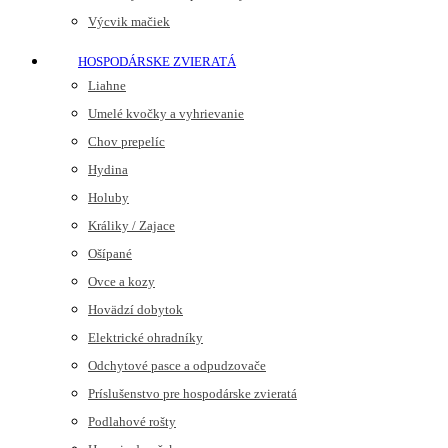
Výcvik mačiek
HOSPODÁRSKE ZVIERATÁ
Liahne
Umelé kvočky a vyhrievanie
Chov prepelíc
Hydina
Holuby
Králiky / Zajace
Ošípané
Ovce a kozy
Hovädzí dobytok
Elektrické ohradníky
Odchytové pasce a odpudzovače
Príslušenstvo pre hospodárske zvieratá
Podlahové rošty