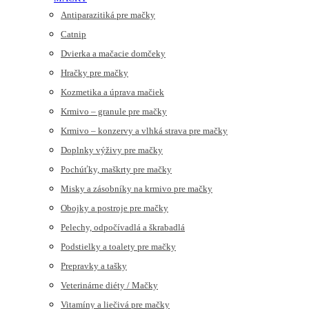
Antiparazitiká pre mačky
Catnip
Dvierka a mačacie domčeky
Hračky pre mačky
Kozmetika a úprava mačiek
Krmivo – granule pre mačky
Krmivo – konzervy a vlhká strava pre mačky
Doplnky výživy pre mačky
Pochúťky, maškrty pre mačky
Misky a zásobníky na krmivo pre mačky
Obojky a postroje pre mačky
Pelechy, odpočívadlá a škrabadlá
Podstielky a toalety pre mačky
Prepravky a tašky
Veterinárne diéty / Mačky
Vitamíny a liečivá pre mačky