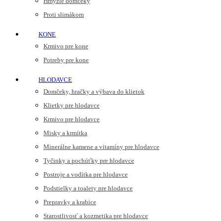
Hmyzie domčeky
Proti slimákom
KONE
Krmivo pre kone
Potreby pre kone
HLODAVCE
Domčeky, hračky a výbava do klietok
Klietky pre hlodavce
Krmivo pre hlodavce
Misky a krmítka
Minerálne kamene a vitamíny pre hlodavce
Tyčinky a pochúťky pre hlodavce
Postroje a vodítka pre hlodavce
Podstielky a toalety pre hlodavce
Prepravky a krabice
Starostlivosť a kozmetika pre hlodavce