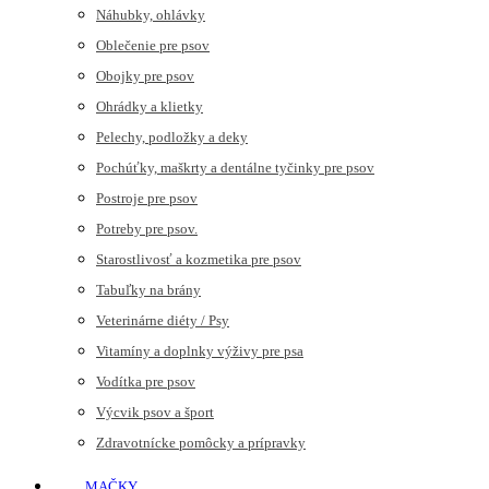
Náhubky, ohlávky
Oblečenie pre psov
Obojky pre psov
Ohrádky a klietky
Pelechy, podložky a deky
Pochúťky, maškrty a dentálne tyčinky pre psov
Postroje pre psov
Potreby pre psov.
Starostlivosť a kozmetika pre psov
Tabuľky na brány
Veterinárne diéty / Psy
Vitamíny a doplnky výživy pre psa
Vodítka pre psov
Výcvik psov a šport
Zdravotnícke pomôcky a prípravky
MAČKY