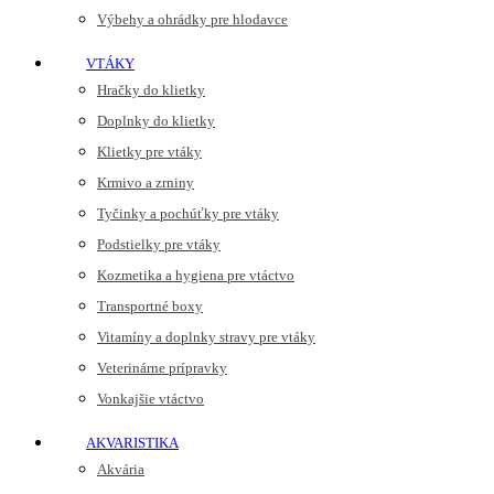
Výbehy a ohrádky pre hlodavce
VTÁKY
Hračky do klietky
Doplnky do klietky
Klietky pre vtáky
Krmivo a zrniny
Tyčinky a pochúťky pre vtáky
Podstielky pre vtáky
Kozmetika a hygiena pre vtáctvo
Transportné boxy
Vitamíny a doplnky stravy pre vtáky
Veterinárne prípravky
Vonkajšie vtáctvo
AKVARISTIKA
Akvária