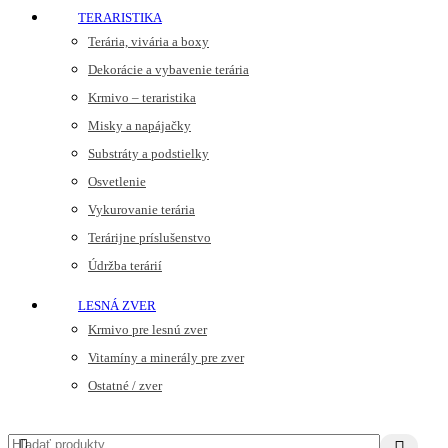
TERARISTIKA
Terária, vivária a boxy
Dekorácie a vybavenie terária
Krmivo – teraristika
Misky a napájačky
Substráty a podstielky
Osvetlenie
Vykurovanie terária
Terárijne príslušenstvo
Údržba terárií
LESNÁ ZVER
Krmivo pre lesnú zver
Vitamíny a minerály pre zver
Ostatné / zver