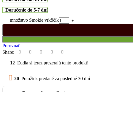
Doručenie do 5-7 dní
množstvo Smokie vrkôčik
Porovnať
Share:
12
Ľudia si teraz prezerajú tento produkt!
20
Položiek predané za posledné 30 dní
Balík na poštu, Balikobox / SK
od 3,69 €
Poštový Express Kuriér
od 4,78 €