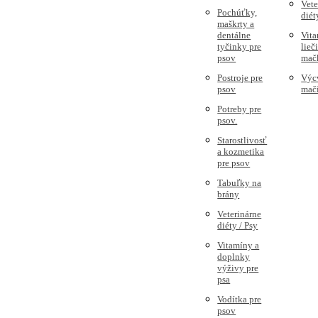
Vete
Pochúťky,
diét
maškrty a
dentálne
Vita
tyčinky pre
lieč
psov
mač
Postroje pre
Výc
psov
mač
Potreby pre
psov.
Starostlivosť
a kozmetika
pre psov
Tabuľky na
brány
Veterinárne
diéty / Psy
Vitamíny a
doplnky
výživy pre
psa
Vodítka pre
psov