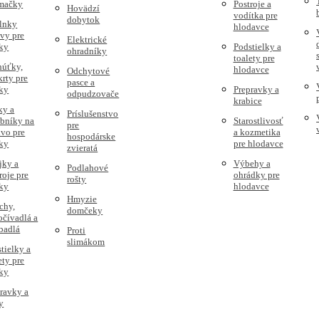
 mačky
Postroje a
Hovädzí
vodítka pre
dobytok
lnky
hlodavce
vy pre
Elektrické
ky
Podstielky a
ohradníky
toalety pre
húťky,
hlodavce
Odchytové
rty pre
pasce a
ky
Prepravky a
odpudzovače
krabice
ky a
Príslušenstvo
obníky na
Starostlivosť
pre
vo pre
a kozmetika
hospodárske
ky
pre hlodavce
zvieratá
jky a
Výbehy a
Podlahové
roje pre
ohrádky pre
rošty
ky
hlodavce
Hmyzie
chy,
domčeky
čívadlá a
badlá
Proti
slimákom
tielky a
ety pre
ky
ravky a
y