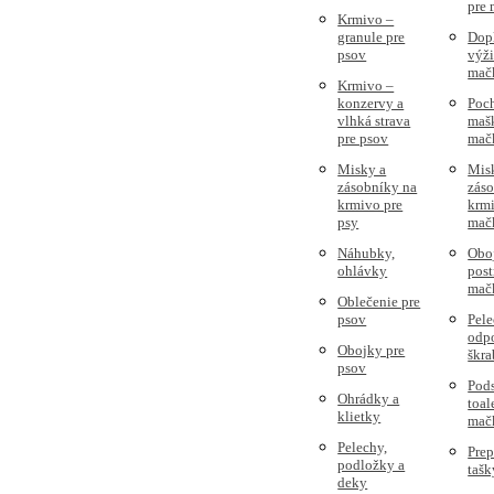
pre
Krmivo –
granule pre
Dop
psov
výži
mač
Krmivo –
konzervy a
Poc
vlhká strava
mašk
pre psov
mač
Misky a
Mis
zásobníky na
zás
krmivo pre
krmi
psy
mač
Náhubky,
Obo
ohlávky
post
mač
Oblečenie pre
psov
Pele
odpo
Obojky pre
škra
psov
Pods
Ohrádky a
toal
klietky
mač
Pelechy,
Prep
podložky a
tašk
deky