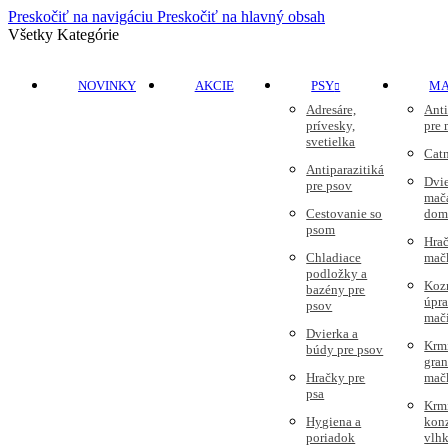
Preskočiť na navigáciu
Preskočiť na hlavný obsah
Všetky Kategórie
NOVINKY
AKCIE
PSY
M
Adresáre,
Anti
prívesky,
pre
svetielka
Cat
Antiparazitiká
Dvie
pre psov
mač
Cestovanie so
dom
psom
Hrač
Chladiace
mač
podložky a
Koz
bazény pre
úpr
psov
mač
Dvierka a
Krm
búdy pre psov
gran
Hračky pre
mač
psa
Krm
Hygiena a
kon
poriadok
vlhk