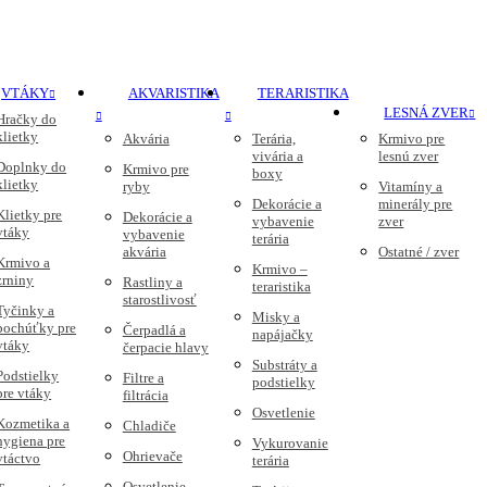
VTÁKY
AKVARISTIKA
TERARISTIKA
LESNÁ ZVER
Hračky do
klietky
Akvária
Terária,
Krmivo pre
vivária a
lesnú zver
Doplnky do
Krmivo pre
boxy
klietky
ryby
Vitamíny a
Dekorácie a
minerály pre
Klietky pre
Dekorácie a
vybavenie
zver
vtáky
vybavenie
terária
akvária
Ostatné / zver
Krmivo a
Krmivo –
zrniny
Rastliny a
teraristika
starostlivosť
Tyčinky a
Misky a
pochúťky pre
Čerpadlá a
napájačky
vtáky
čerpacie hlavy
Substráty a
Podstielky
Filtre a
podstielky
pre vtáky
filtrácia
Osvetlenie
Kozmetika a
Chladiče
hygiena pre
Vykurovanie
Ohrievače
vtáctvo
terária
Osvetlenie