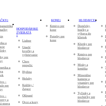
AČKY
KONE
HLODAVCE
parazitiká
Krmivo pre
Domčeky,
HOSPODÁRSKE
 mačky
kone
hračky a
ZVIERATÁ
výbava do
nip
Potreby pre
klietok
kone
Liahne
rka a
Klietky pre
acie
Umelé
hlodavce
čeky
kvočky a
Krmivo pre
vyhrievanie
ky pre
hlodavce
ky
Chov
Misky a
prepelíc
metika a
krmítka
ava
Hydina
iek
Minerálne
Holuby
kamene a
ivo –
vitamíny pre
Králiky /
ule pre
hlodavce
Zajace
ky
Tyčinky a
Ošípané
ivo –
pochúťky pre
zervy a
hlodavce
Ovce a kozy
á strava