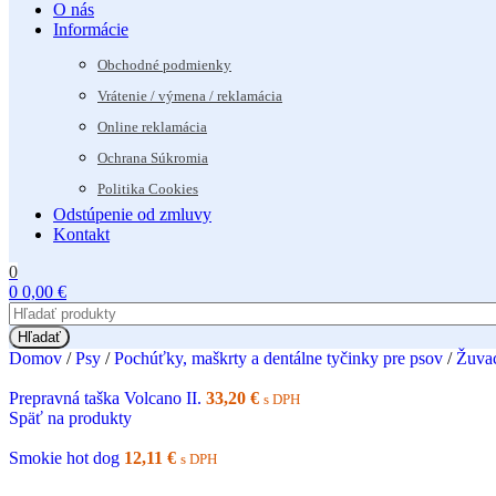
O nás
Informácie
Obchodné podmienky
Vrátenie / výmena / reklamácia
Online reklamácia
Ochrana Súkromia
Politika Cookies
Odstúpenie od zmluvy
Kontakt
0
0
0,00
€
Hľadať
Domov
/
Psy
/
Pochúťky, maškrty a dentálne tyčinky pre psov
/
Žuvac
Prepravná taška Volcano II.
33,20
€
s DPH
Späť na produkty
Smokie hot dog
12,11
€
s DPH