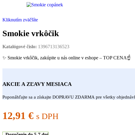
Kliknutím zväčšíte
Smokie vrkôčik
Katalógové číslo:
1396713136523
✨ Smokie vrkôčik, zakúpite u nás online v eshope – TOP CENA☝
AKCIE A ZĽAVY MESIACA
Poponáhľajte sa a získajte DOPRAVU ZDARMA pre všetky objedná
12,91
€
s DPH
Doručenie do 5-7 dní