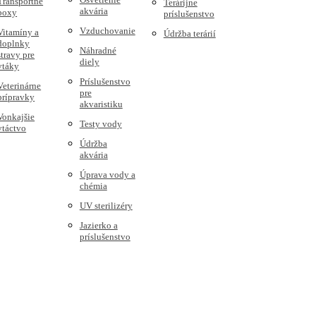
Transportné
Terárijne
akvária
boxy
príslušenstvo
Vzduchovanie
Vitamíny a
Údržba terárií
doplnky
Náhradné
stravy pre
diely
vtáky
Príslušenstvo
Veterinárne
pre
prípravky
akvaristiku
Vonkajšie
Testy vody
vtáctvo
Údržba
akvária
Úprava vody a
chémia
UV sterilizéry
Jazierko a
príslušenstvo