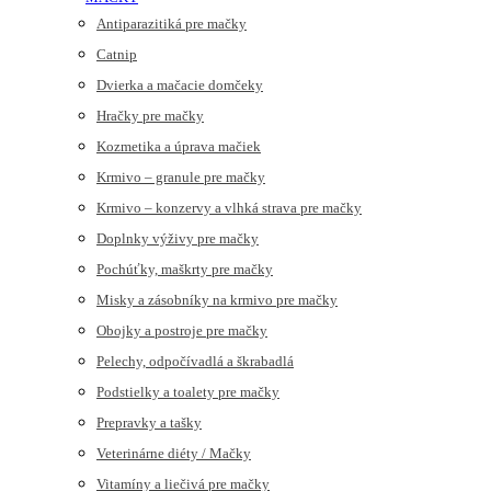
Antiparazitiká pre mačky
Catnip
Dvierka a mačacie domčeky
Hračky pre mačky
Kozmetika a úprava mačiek
Krmivo – granule pre mačky
Krmivo – konzervy a vlhká strava pre mačky
Doplnky výživy pre mačky
Pochúťky, maškrty pre mačky
Misky a zásobníky na krmivo pre mačky
Obojky a postroje pre mačky
Pelechy, odpočívadlá a škrabadlá
Podstielky a toalety pre mačky
Prepravky a tašky
Veterinárne diéty / Mačky
Vitamíny a liečivá pre mačky