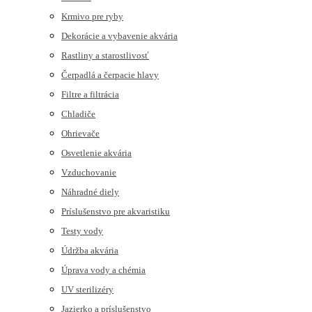
Krmivo pre ryby
Dekorácie a vybavenie akvária
Rastliny a starostlivosť
Čerpadlá a čerpacie hlavy
Filtre a filtrácia
Chladiče
Ohrievače
Osvetlenie akvária
Vzduchovanie
Náhradné diely
Príslušenstvo pre akvaristiku
Testy vody
Údržba akvária
Úprava vody a chémia
UV sterilizéry
Jazierko a príslušenstvo