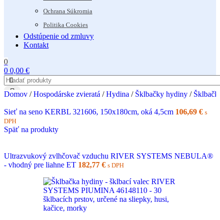
Ochrana Súkromia
Politika Cookies
Odstúpenie od zmluvy
Kontakt
0
0
0,00
€
Domov
/
Hospodárske zvieratá
/
Hydina
/
Šklbačky hydiny
/
Šklbačk
Sieť na seno KERBL 321606, 150x180cm, oká 4,5cm
106,69
€
s
DPH
Späť na produkty
Ultrazvukový zvlhčovač vzduchu RIVER SYSTEMS NEBULA®
- vhodný pre liahne ET
182,77
€
s DPH