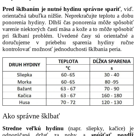
Pred šklbaním je nutné hydinu správne spariť
, viď.
orientačná tabuľka nižšie. Neprekračujte teplotu a dobu
ponorenia hydiny. Dlhší čas ponorenia môže spôsobiť
varenie niektorých častí mäsa a kože a to môže spôsobiť
pri šklbaní problém. Uvedené časy sú orientačné a
doručujeme v priebehu sparenia hydiny ručne
kontrolovať možnosť jednoduchosti šklbania peria.
Ako správne šklbať
Stredne veľkú hydinu
(napr. sliepky, kačice) je
odporúčané držať za nohy a
spúšťať pozdĺž