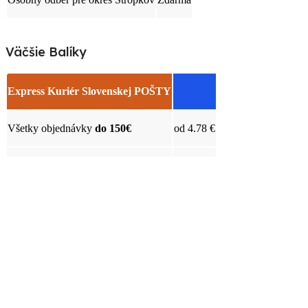
Väčšie Balíky
Express Kuriér Slovenskej POŠTY
Všetky objednávky
do 150€
od 4.78 €
Všetky objednávky
nad 150€
Zdarma
Platobné Možnosti
SPÔSOB PLATBY
Besteron - online platba
pokiaľ ste zvolili online
platbu kartou alebo platobnými tlačidlami, Vašu
bez
objednávku začneme spracovávať okamžite, zároveň
poplatku
emailom obdržíte daňový doklad k platbe.