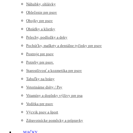
Náhubky, ohlávky
Oblečenie pre psov
Obojky pre psov
Ohrádky a klietky
Pelechy, podložky a deky
Pochúťky, maškrty a dentálne tyčinky pre psov
Postroje pre psov
Potreby pre psov.
Starostlivosť a kozmetika pre psov
Tabuľky na brány
Veterinárne diéty / Psy
Vitamíny a doplnky výživy pre psa
Vodítka pre psov
Výcvik psov a šport
Zdravotnícke pomôcky a prípravky
MAČKY