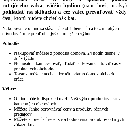
rotujúceho valca
,
väčšiu hydinu
(napr. husi, morky)
pokladať na šklbačku a cez valec prevaľovať
vždy
časť, ktorú budete chcieť ošklbať.
Nakupovanie online sa stáva stále obľúbenejším a to z mnohých
dôvodov. Tu je prehľad najvýznamnejších výhod:
Pohodlie:
Nakupovať môžete z pohodlia domova, 24 hodín denne, 7
dní v týždni.
Nemusíte nikam cestovať, hľadať parkovanie a tráviť čas v
preplnených obchodoch.
Tovar si môžete nechať doručiť priamo domov alebo do
práce.
Výber:
Online máte k dispozícii oveľa širší výber produktov ako v
kamenných obchodoch.
Môžete ľahko porovnávať ceny a produkty rôznych
predajcov.
Môžete si prečítať recenzie a hodnotenia produktov od iných
zákazníkov.