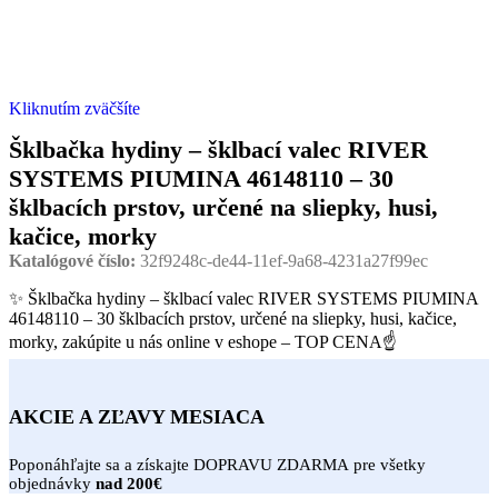
Kliknutím zväčšíte
Šklbačka hydiny – šklbací valec RIVER
SYSTEMS PIUMINA 46148110 – 30
šklbacích prstov, určené na sliepky, husi,
kačice, morky
Katalógové číslo:
32f9248c-de44-11ef-9a68-4231a27f99ec
✨ Šklbačka hydiny – šklbací valec RIVER SYSTEMS PIUMINA
46148110 – 30 šklbacích prstov, určené na sliepky, husi, kačice,
morky, zakúpite u nás online v eshope – TOP CENA☝
AKCIE A ZĽAVY MESIACA
Poponáhľajte sa a získajte DOPRAVU ZDARMA pre všetky
objednávky
nad 200€