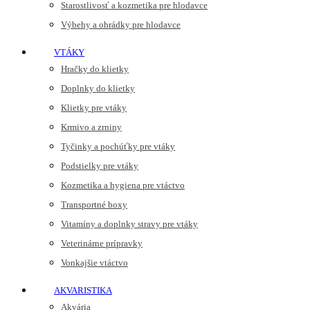
Starostlivosť a kozmetika pre hlodavce
Výbehy a ohrádky pre hlodavce
VTÁKY
Hračky do klietky
Doplnky do klietky
Klietky pre vtáky
Krmivo a zrniny
Tyčinky a pochúťky pre vtáky
Podstielky pre vtáky
Kozmetika a hygiena pre vtáctvo
Transportné boxy
Vitamíny a doplnky stravy pre vtáky
Veterinárne prípravky
Vonkajšie vtáctvo
AKVARISTIKA
Akvária