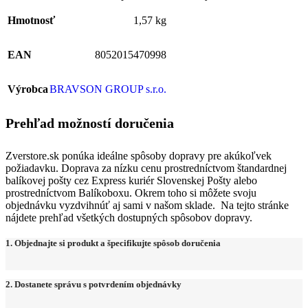
Hmotnosť
1,57 kg
EAN
8052015470998
Výrobca
BRAVSON GROUP s.r.o.
Prehľad možností doručenia
Zverstore.sk ponúka ideálne spôsoby dopravy pre akúkoľvek
požiadavku. Doprava za nízku cenu prostredníctvom štandardnej
balíkovej pošty cez Express kuriér Slovenskej Pošty alebo
prostredníctvom Balíkoboxu. Okrem toho si môžete svoju
objednávku vyzdvihnúť aj sami v našom sklade. Na tejto stránke
nájdete prehľad všetkých dostupných spôsobov dopravy.
1. Objednajte si produkt a špecifikujte spôsob doručenia
2. Dostanete správu s potvrdením objednávky