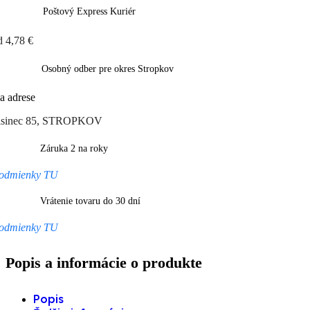
Poštový Express Kuriér
d 4,78 €
Osobný odber pre okres Stropkov
a adrese
isinec 85, STROPKOV
Záruka 2 na roky
odmienky TU
Vrátenie tovaru do 30 dní
odmienky TU
Popis a informácie o produkte
Popis