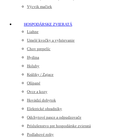
Výcvik mačiek
HOSPODÁRSKE ZVIERATÁ
Liahne
Umelé kvočky a vyhrievanie
Chov prepelíc
Hydina
Holuby
Králiky / Zajace
Ošípané
Ovce a kozy
Hovädzí dobytok
Elektrické ohradníky
Odchytové pasce a odpudzovače
Príslušenstvo pre hospodárske zvieratá
Podlahové rošty