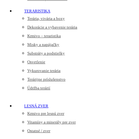
TERARISTIKA
Terária, vivária a boxy
Dekorácie a vybavenie terária
Krmivo – teraristika
Misky a napájačky
Substráty a podstielky
Osvetlenie
Vykurovanie terária
Terárijne príslušenstvo
Údržba terárií
LESNÁ ZVER
Krmivo pre lesnú zver
Vitamíny a minerály pre zver
Ostatné / zver