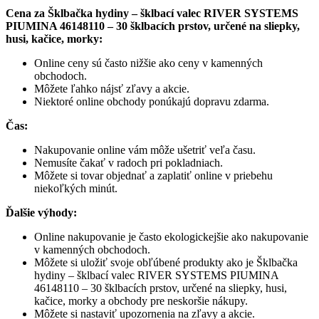
Cena za Šklbačka hydiny – šklbací valec RIVER SYSTEMS
PIUMINA 46148110 – 30 šklbacích prstov, určené na sliepky,
husi, kačice, morky:
Online ceny sú často nižšie ako ceny v kamenných
obchodoch.
Môžete ľahko nájsť zľavy a akcie.
Niektoré online obchody ponúkajú dopravu zdarma.
Čas:
Nakupovanie online vám môže ušetriť veľa času.
Nemusíte čakať v radoch pri pokladniach.
Môžete si tovar objednať a zaplatiť online v priebehu
niekoľkých minút.
Ďalšie výhody:
Online nakupovanie je často ekologickejšie ako nakupovanie
v kamenných obchodoch.
Môžete si uložiť svoje obľúbené produkty ako je Šklbačka
hydiny – šklbací valec RIVER SYSTEMS PIUMINA
46148110 – 30 šklbacích prstov, určené na sliepky, husi,
kačice, morky a obchody pre neskoršie nákupy.
Môžete si nastaviť upozornenia na zľavy a akcie.