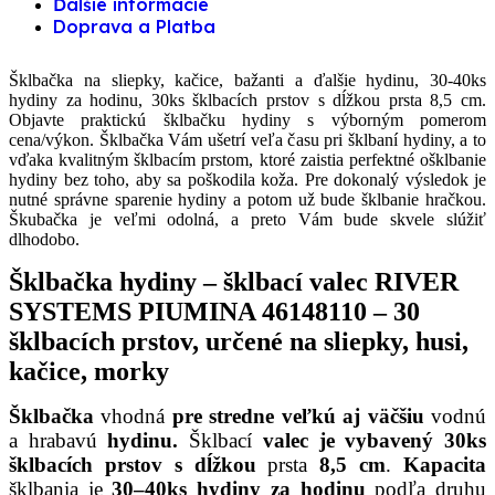
Ďalšie informácie
Doprava a Platba
Šklbačka na sliepky, kačice, bažanti a ďalšie hydinu, 30-40ks
hydiny za hodinu, 30ks šklbacích prstov s dĺžkou prsta 8,5 cm.
Objavte praktickú šklbačku hydiny s výborným pomerom
cena/výkon. Šklbačka Vám ušetrí veľa času pri šklbaní hydiny, a to
vďaka kvalitným šklbacím prstom, ktoré zaistia perfektné ošklbanie
hydiny bez toho, aby sa poškodila koža. Pre dokonalý výsledok je
nutné správne sparenie hydiny a potom už bude šklbanie hračkou.
Škubačka je veľmi odolná, a preto Vám bude skvele slúžiť
dlhodobo.
Šklbačka hydiny – šklbací valec RIVER
SYSTEMS PIUMINA 46148110 – 30
šklbacích prstov, určené na sliepky, husi,
kačice, morky
Šklbačka
vhodná
pre stredne veľkú aj väčšiu
vodnú
a hrabavú
hydinu.
Šklbací
valec
je vybavený 30ks
šklbacích prstov s dĺžkou
prsta
8,5 cm
.
Kapacita
šklbania je
30–40ks hydiny za hodinu
podľa druhu