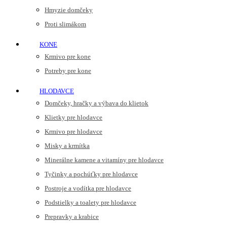
Hmyzie domčeky
Proti slimákom
KONE
Krmivo pre kone
Potreby pre kone
HLODAVCE
Domčeky, hračky a výbava do klietok
Klietky pre hlodavce
Krmivo pre hlodavce
Misky a krmítka
Minerálne kamene a vitamíny pre hlodavce
Tyčinky a pochúťky pre hlodavce
Postroje a vodítka pre hlodavce
Podstielky a toalety pre hlodavce
Prepravky a krabice