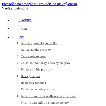
Preskočiť na navigáciu
Preskočiť na hlavný obsah
Všetky Kategórie
NOVINKY
AKCIE
PSY
Adresáre, prívesky, svetielka
Antiparazitiká pre psov
Cestovanie so psom
Chladiace podložky a bazény pre psov
Dvierka a búdy pre psov
Hračky pre psa
Hygiena a poriadok
Krmivo – granule pre psov
Krmivo – konzervy a vlhká strava pre psov
Misky a zásobníky na krmivo pre psy