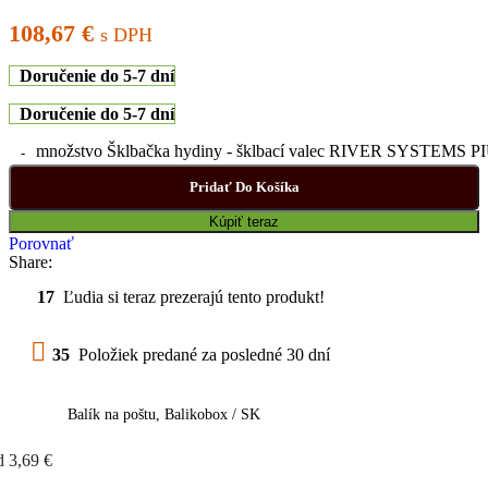
108,67
€
s DPH
Doručenie do 5-7 dní
Doručenie do 5-7 dní
množstvo Šklbačka hydiny - šklbací valec RIVER SYSTEMS PIUMI
Pridať Do Košíka
Kúpiť teraz
Porovnať
Share:
17
Ľudia si teraz prezerajú tento produkt!
35
Položiek predané za posledné 30 dní
Balík na poštu, Balikobox / SK
d 3,69 €