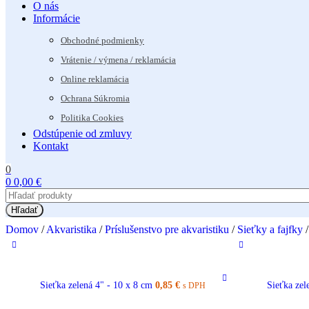
O nás
Informácie
Obchodné podmienky
Vrátenie / výmena / reklamácia
Online reklamácia
Ochrana Súkromia
Politika Cookies
Odstúpenie od zmluvy
Kontakt
0
0
0,00
€
Hľadať
Domov
/
Akvaristika
/
Príslušenstvo pre akvaristiku
/
Sieťky a fajfky
/
Sieťka zelená 4" - 10 x 8 cm
0,85
€
Sieťka zel
s DPH