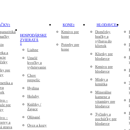
AČKY
KONE
HLODAVCE
parazitiká
Krmivo pre
Domčeky,
HOSPODÁRSKE
 mačky
kone
hračky a
ZVIERATÁ
výbava do
nip
Potreby pre
klietok
kone
Liahne
rka a
Klietky pre
acie
Umelé
hlodavce
čeky
kvočky a
Krmivo pre
vyhrievanie
ky pre
hlodavce
ky
Chov
Misky a
prepelíc
metika a
krmítka
ava
Hydina
iek
Minerálne
Holuby
kamene a
ivo –
vitamíny pre
Králiky /
ule pre
hlodavce
Zajace
ky
Tyčinky a
Ošípané
ivo –
pochúťky pre
zervy a
hlodavce
Ovce a kozy
á strava