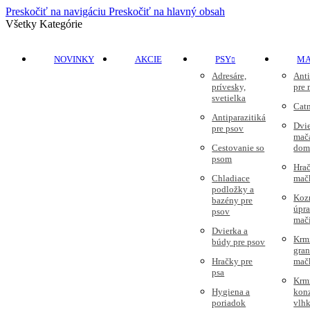
Preskočiť na navigáciu
Preskočiť na hlavný obsah
Všetky Kategórie
NOVINKY
AKCIE
PSY
M
Adresáre,
Anti
prívesky,
pre
svetielka
Cat
Antiparazitiká
Dvie
pre psov
mač
Cestovanie so
dom
psom
Hrač
Chladiace
mač
podložky a
Koz
bazény pre
úpr
psov
mač
Dvierka a
Krm
búdy pre psov
gran
Hračky pre
mač
psa
Krm
Hygiena a
kon
poriadok
vlhk