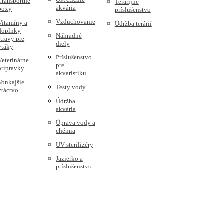
Transportné
Terárijne
akvária
boxy
príslušenstvo
Vzduchovanie
Vitamíny a
Údržba terárií
doplnky
Náhradné
stravy pre
diely
vtáky
Príslušenstvo
Veterinárne
pre
prípravky
akvaristiku
Vonkajšie
Testy vody
vtáctvo
Údržba
akvária
Úprava vody a
chémia
UV sterilizéry
Jazierko a
príslušenstvo