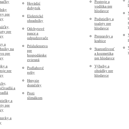
 mačky
Postroje a
Hovädzí
vodítka pre
dobytok
lnky
hlodavce
vy pre
Elektrické
ky
Podstielky a
ohradníky
toalety pre
húťky,
hlodavce
Odchytové
rty pre
pasce a
ky
Prepravky a
odpudzovače
krabice
ky a
Príslušenstvo
obníky na
Starostlivosť
pre
vo pre
a kozmetika
hospodárske
ky
pre hlodavce
zvieratá
jky a
Výbehy a
Podlahové
roje pre
ohrádky pre
rošty
ky
hlodavce
Hmyzie
chy,
domčeky
čívadlá a
badlá
Proti
slimákom
tielky a
ety pre
ky
ravky a
y