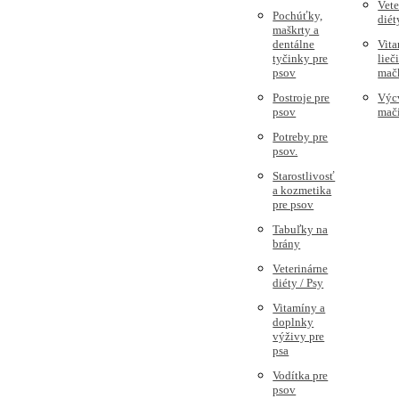
Vete
Pochúťky,
diét
maškrty a
dentálne
Vita
tyčinky pre
lieč
psov
mač
Postroje pre
Výc
psov
mač
Potreby pre
psov.
Starostlivosť
a kozmetika
pre psov
Tabuľky na
brány
Veterinárne
diéty / Psy
Vitamíny a
doplnky
výživy pre
psa
Vodítka pre
psov