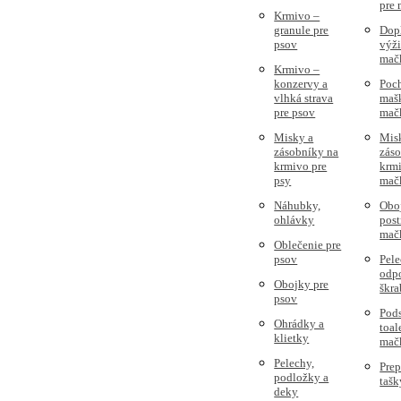
pre
Krmivo –
granule pre
Dop
psov
výži
mač
Krmivo –
konzervy a
Poc
vlhká strava
mašk
pre psov
mač
Misky a
Mis
zásobníky na
zás
krmivo pre
krmi
psy
mač
Náhubky,
Obo
ohlávky
post
mač
Oblečenie pre
psov
Pele
odpo
Obojky pre
škra
psov
Pods
Ohrádky a
toal
klietky
mač
Pelechy,
Prep
podložky a
tašk
deky