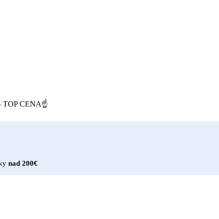
ope – TOP CENA☝
vky
nad 200€