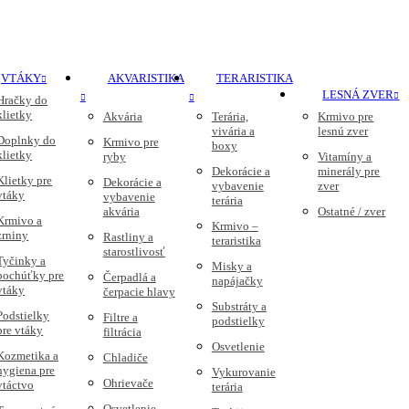
VTÁKY
AKVARISTIKA
TERARISTIKA
LESNÁ ZVER
Hračky do
klietky
Akvária
Terária,
Krmivo pre
vivária a
lesnú zver
Doplnky do
Krmivo pre
boxy
klietky
ryby
Vitamíny a
Dekorácie a
minerály pre
Klietky pre
Dekorácie a
vybavenie
zver
vtáky
vybavenie
terária
akvária
Ostatné / zver
Krmivo a
Krmivo –
zrniny
Rastliny a
teraristika
starostlivosť
Tyčinky a
Misky a
pochúťky pre
Čerpadlá a
napájačky
vtáky
čerpacie hlavy
Substráty a
Podstielky
Filtre a
podstielky
pre vtáky
filtrácia
Osvetlenie
Kozmetika a
Chladiče
hygiena pre
Vykurovanie
Ohrievače
vtáctvo
terária
Osvetlenie