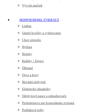
Výcvik mačiek
HOSPODÁRSKE ZVIERATÁ
Liahne
Umelé kvočky a vyhrievanie
Chov prepelíc
Hydina
Holuby
Králiky / Zajace
Ošípané
Ovce a kozy
Hovädzí dobytok
Elektrické ohradníky
Odchytové pasce a odpudzovače
Príslušenstvo pre hospodárske zvieratá
Podlahové rošty