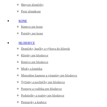
Hmyzie domčeky
Proti slimákom
KONE
Krmivo pre kone
Potreby pre kone
HLODAVCE
Domčeky, hračky a výbava do klietok
Klietky pre hlodavce
Krmivo pre hlodavce
Misky a krmítka
Minerálne kamene a vitamíny pre hlodavce
Tyčinky a pochúťky pre hlodavce
Postroje a vodítka pre hlodavce
Podstielky a toalety pre hlodavce
Prepravky a krabice