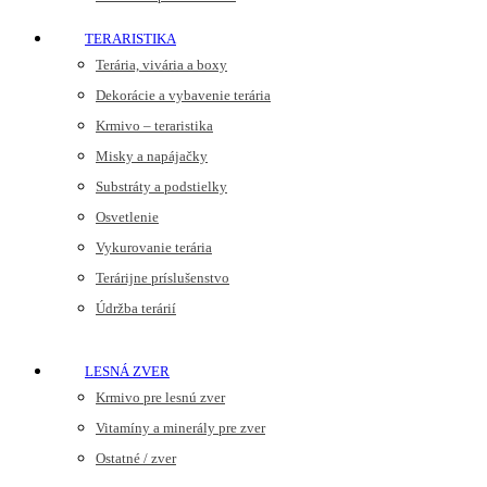
TERARISTIKA
Terária, vivária a boxy
Dekorácie a vybavenie terária
Krmivo – teraristika
Misky a napájačky
Substráty a podstielky
Osvetlenie
Vykurovanie terária
Terárijne príslušenstvo
Údržba terárií
LESNÁ ZVER
Krmivo pre lesnú zver
Vitamíny a minerály pre zver
Ostatné / zver