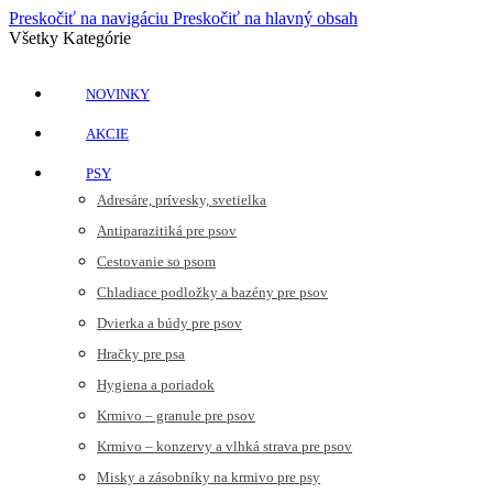
Preskočiť na navigáciu
Preskočiť na hlavný obsah
Všetky Kategórie
NOVINKY
AKCIE
PSY
Adresáre, prívesky, svetielka
Antiparazitiká pre psov
Cestovanie so psom
Chladiace podložky a bazény pre psov
Dvierka a búdy pre psov
Hračky pre psa
Hygiena a poriadok
Krmivo – granule pre psov
Krmivo – konzervy a vlhká strava pre psov
Misky a zásobníky na krmivo pre psy