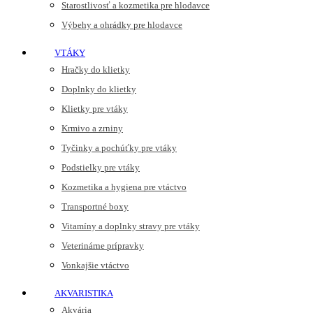
Starostlivosť a kozmetika pre hlodavce
Výbehy a ohrádky pre hlodavce
VTÁKY
Hračky do klietky
Doplnky do klietky
Klietky pre vtáky
Krmivo a zrniny
Tyčinky a pochúťky pre vtáky
Podstielky pre vtáky
Kozmetika a hygiena pre vtáctvo
Transportné boxy
Vitamíny a doplnky stravy pre vtáky
Veterinárne prípravky
Vonkajšie vtáctvo
AKVARISTIKA
Akvária