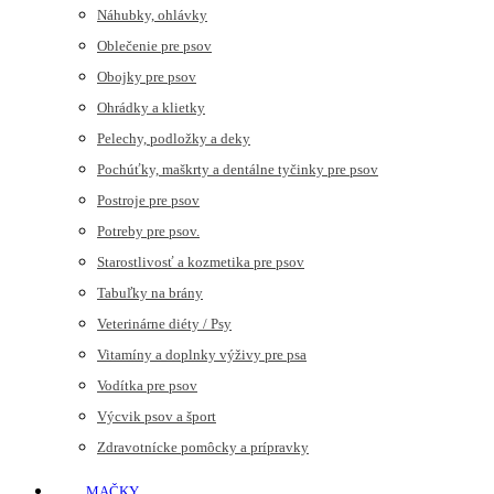
Náhubky, ohlávky
Oblečenie pre psov
Obojky pre psov
Ohrádky a klietky
Pelechy, podložky a deky
Pochúťky, maškrty a dentálne tyčinky pre psov
Postroje pre psov
Potreby pre psov.
Starostlivosť a kozmetika pre psov
Tabuľky na brány
Veterinárne diéty / Psy
Vitamíny a doplnky výživy pre psa
Vodítka pre psov
Výcvik psov a šport
Zdravotnícke pomôcky a prípravky
MAČKY