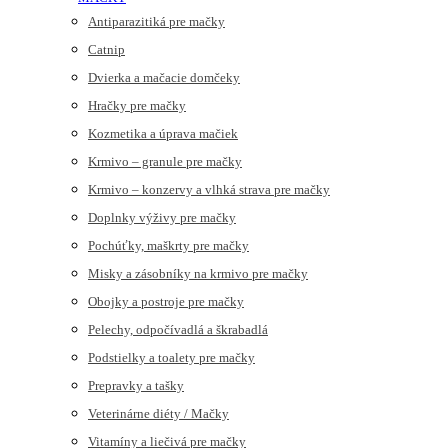
Antiparazitiká pre mačky
Catnip
Dvierka a mačacie domčeky
Hračky pre mačky
Kozmetika a úprava mačiek
Krmivo – granule pre mačky
Krmivo – konzervy a vlhká strava pre mačky
Doplnky výživy pre mačky
Pochúťky, maškrty pre mačky
Misky a zásobníky na krmivo pre mačky
Obojky a postroje pre mačky
Pelechy, odpočívadlá a škrabadlá
Podstielky a toalety pre mačky
Prepravky a tašky
Veterinárne diéty / Mačky
Vitamíny a liečivá pre mačky