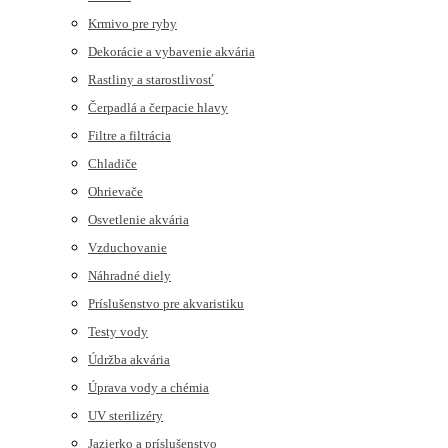
Krmivo pre ryby
Dekorácie a vybavenie akvária
Rastliny a starostlivosť
Čerpadlá a čerpacie hlavy
Filtre a filtrácia
Chladiče
Ohrievače
Osvetlenie akvária
Vzduchovanie
Náhradné diely
Príslušenstvo pre akvaristiku
Testy vody
Údržba akvária
Úprava vody a chémia
UV sterilizéry
Jazierko a príslušenstvo