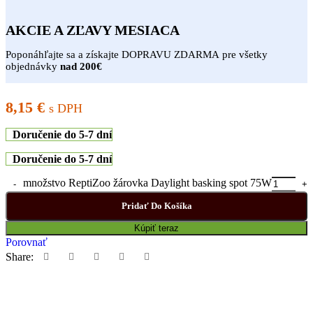
AKCIE A ZĽAVY MESIACA
Poponáhľajte sa a získajte DOPRAVU ZDARMA pre všetky
objednávky
nad 200€
8,15
€
s DPH
Doručenie do 5-7 dní
Doručenie do 5-7 dní
množstvo ReptiZoo žárovka Daylight basking spot 75W
Pridať Do Košíka
Kúpiť teraz
Porovnať
Share:
19
Ľudia si teraz prezerajú tento produkt!