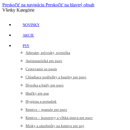
Preskočiť na navigáciu
Preskočiť na hlavný obsah
Všetky Kategórie
NOVINKY
AKCIE
PSY
Adresáre, prívesky, svetielka
Antiparazitiká pre psov
Cestovanie so psom
Chladiace podložky a bazény pre psov
Dvierka a búdy pre psov
Hračky pre psa
Hygiena a poriadok
Krmivo – granule pre psov
Krmivo – konzervy a vlhká strava pre psov
Misky a zásobníky na krmivo pre psy