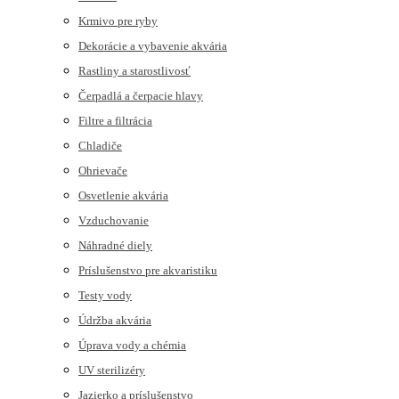
Krmivo pre ryby
Dekorácie a vybavenie akvária
Rastliny a starostlivosť
Čerpadlá a čerpacie hlavy
Filtre a filtrácia
Chladiče
Ohrievače
Osvetlenie akvária
Vzduchovanie
Náhradné diely
Príslušenstvo pre akvaristiku
Testy vody
Údržba akvária
Úprava vody a chémia
UV sterilizéry
Jazierko a príslušenstvo