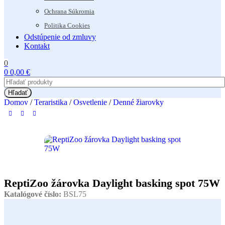
Ochrana Súkromia
Politika Cookies
Odstúpenie od zmluvy
Kontakt
0
0
0,00
€
Hľadať
Domov
/
Teraristika
/
Osvetlenie
/
Denné žiarovky
ReptiZoo žárovka Daylight basking spot 75W
Katalógové číslo:
BSL75