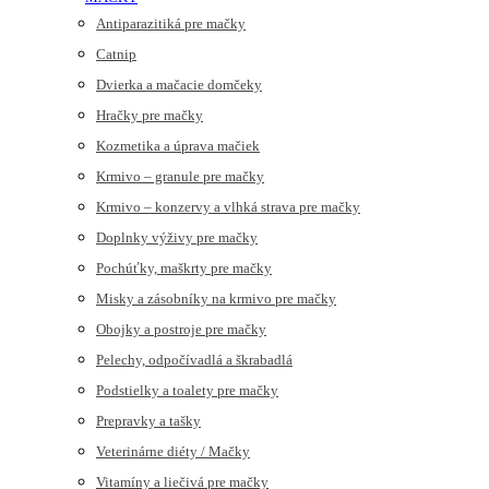
Antiparazitiká pre mačky
Catnip
Dvierka a mačacie domčeky
Hračky pre mačky
Kozmetika a úprava mačiek
Krmivo – granule pre mačky
Krmivo – konzervy a vlhká strava pre mačky
Doplnky výživy pre mačky
Pochúťky, maškrty pre mačky
Misky a zásobníky na krmivo pre mačky
Obojky a postroje pre mačky
Pelechy, odpočívadlá a škrabadlá
Podstielky a toalety pre mačky
Prepravky a tašky
Veterinárne diéty / Mačky
Vitamíny a liečivá pre mačky