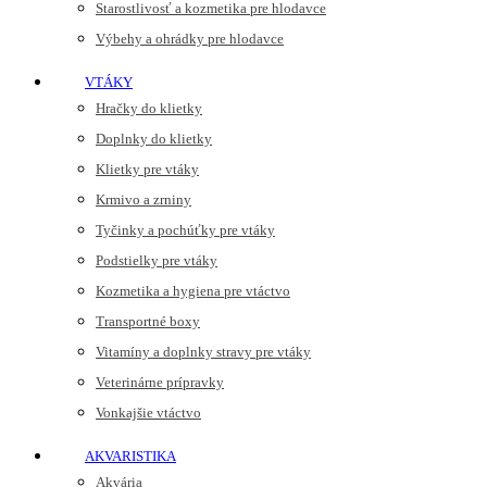
Starostlivosť a kozmetika pre hlodavce
Výbehy a ohrádky pre hlodavce
VTÁKY
Hračky do klietky
Doplnky do klietky
Klietky pre vtáky
Krmivo a zrniny
Tyčinky a pochúťky pre vtáky
Podstielky pre vtáky
Kozmetika a hygiena pre vtáctvo
Transportné boxy
Vitamíny a doplnky stravy pre vtáky
Veterinárne prípravky
Vonkajšie vtáctvo
AKVARISTIKA
Akvária