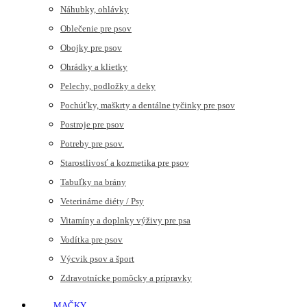
Náhubky, ohlávky
Oblečenie pre psov
Obojky pre psov
Ohrádky a klietky
Pelechy, podložky a deky
Pochúťky, maškrty a dentálne tyčinky pre psov
Postroje pre psov
Potreby pre psov.
Starostlivosť a kozmetika pre psov
Tabuľky na brány
Veterinárne diéty / Psy
Vitamíny a doplnky výživy pre psa
Vodítka pre psov
Výcvik psov a šport
Zdravotnícke pomôcky a prípravky
MAČKY