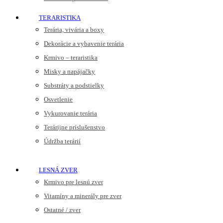
TERARISTIKA
Terária, vivária a boxy
Dekorácie a vybavenie terária
Krmivo – teraristika
Misky a napájačky
Substráty a podstielky
Osvetlenie
Vykurovanie terária
Terárijne príslušenstvo
Údržba terárií
LESNÁ ZVER
Krmivo pre lesnú zver
Vitamíny a minerály pre zver
Ostatné / zver