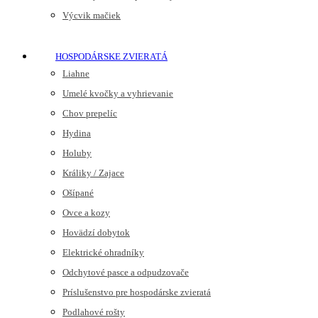
Výcvik mačiek
HOSPODÁRSKE ZVIERATÁ
Liahne
Umelé kvočky a vyhrievanie
Chov prepelíc
Hydina
Holuby
Králiky / Zajace
Ošípané
Ovce a kozy
Hovädzí dobytok
Elektrické ohradníky
Odchytové pasce a odpudzovače
Príslušenstvo pre hospodárske zvieratá
Podlahové rošty