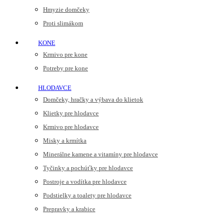
Hmyzie domčeky
Proti slimákom
KONE
Krmivo pre kone
Potreby pre kone
HLODAVCE
Domčeky, hračky a výbava do klietok
Klietky pre hlodavce
Krmivo pre hlodavce
Misky a krmítka
Minerálne kamene a vitamíny pre hlodavce
Tyčinky a pochúťky pre hlodavce
Postroje a vodítka pre hlodavce
Podstielky a toalety pre hlodavce
Prepravky a krabice