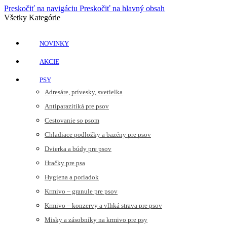
Preskočiť na navigáciu
Preskočiť na hlavný obsah
Všetky Kategórie
NOVINKY
AKCIE
PSY
Adresáre, prívesky, svetielka
Antiparazitiká pre psov
Cestovanie so psom
Chladiace podložky a bazény pre psov
Dvierka a búdy pre psov
Hračky pre psa
Hygiena a poriadok
Krmivo – granule pre psov
Krmivo – konzervy a vlhká strava pre psov
Misky a zásobníky na krmivo pre psy