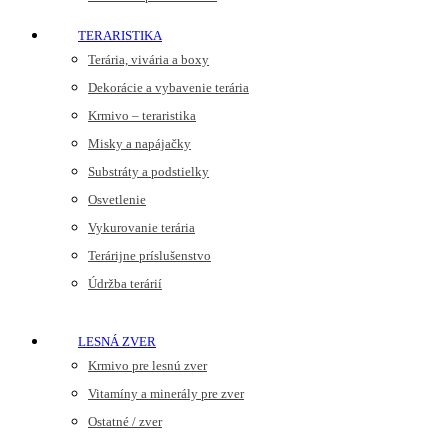
TERARISTIKA
Terária, vivária a boxy
Dekorácie a vybavenie terária
Krmivo – teraristika
Misky a napájačky
Substráty a podstielky
Osvetlenie
Vykurovanie terária
Terárijne príslušenstvo
Údržba terárií
LESNÁ ZVER
Krmivo pre lesnú zver
Vitamíny a minerály pre zver
Ostatné / zver