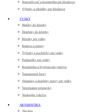
Starostlivosť a kozmetika pre hlodavce
Výbehy a ohrádky pre hlodavce
VTÁKY
Hračky do klietky
Doplnky do klietky
Klietky pre vtáky
Krmivo a zrniny
Tyčinky a pochúťky pre vtáky
Podstielky pre vtáky
Kozmetika a hygiena pre vtáctvo
Transportné boxy
Vitamíny a doplnky stravy pre vtáky
Veterinárne prípravky
Vonkajšie vtáctvo
AKVARISTIKA
Akvária