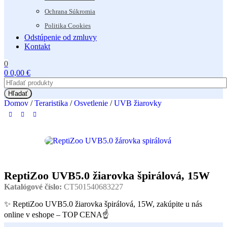
Ochrana Súkromia
Politika Cookies
Odstúpenie od zmluvy
Kontakt
0
0
0,00
€
Hľadať
Domov
/
Teraristika
/
Osvetlenie
/
UVB žiarovky
ReptiZoo UVB5.0 žiarovka špirálová, 15W
Katalógové číslo:
CT501540683227
✨ ReptiZoo UVB5.0 žiarovka špirálová, 15W, zakúpite u nás
online v eshope – TOP CENA☝