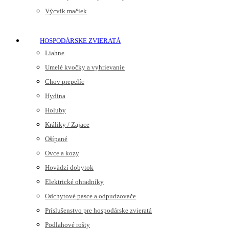
Výcvik mačiek
HOSPODÁRSKE ZVIERATÁ
Liahne
Umelé kvočky a vyhrievanie
Chov prepelíc
Hydina
Holuby
Králiky / Zajace
Ošípané
Ovce a kozy
Hovädzí dobytok
Elektrické ohradníky
Odchytové pasce a odpudzovače
Príslušenstvo pre hospodárske zvieratá
Podlahové rošty