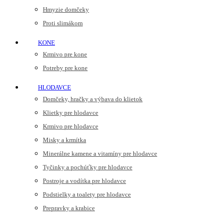
Hmyzie domčeky
Proti slimákom
KONE
Krmivo pre kone
Potreby pre kone
HLODAVCE
Domčeky, hračky a výbava do klietok
Klietky pre hlodavce
Krmivo pre hlodavce
Misky a krmítka
Minerálne kamene a vitamíny pre hlodavce
Tyčinky a pochúťky pre hlodavce
Postroje a vodítka pre hlodavce
Podstielky a toalety pre hlodavce
Prepravky a krabice