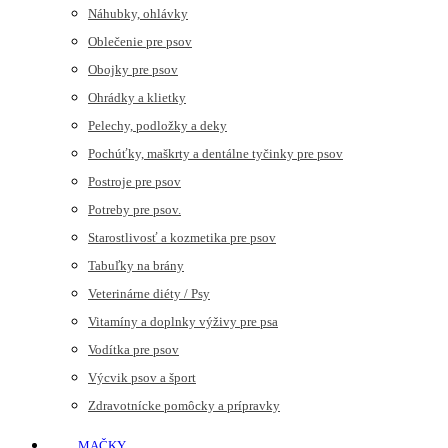
Náhubky, ohlávky
Oblečenie pre psov
Obojky pre psov
Ohrádky a klietky
Pelechy, podložky a deky
Pochúťky, maškrty a dentálne tyčinky pre psov
Postroje pre psov
Potreby pre psov.
Starostlivosť a kozmetika pre psov
Tabuľky na brány
Veterinárne diéty / Psy
Vitamíny a doplnky výživy pre psa
Vodítka pre psov
Výcvik psov a šport
Zdravotnícke pomôcky a prípravky
MAČKY