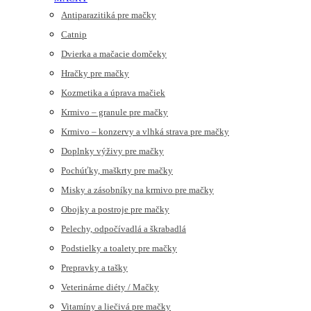
Antiparazitiká pre mačky
Catnip
Dvierka a mačacie domčeky
Hračky pre mačky
Kozmetika a úprava mačiek
Krmivo – granule pre mačky
Krmivo – konzervy a vlhká strava pre mačky
Doplnky výživy pre mačky
Pochúťky, maškrty pre mačky
Misky a zásobníky na krmivo pre mačky
Obojky a postroje pre mačky
Pelechy, odpočívadlá a škrabadlá
Podstielky a toalety pre mačky
Prepravky a tašky
Veterinárne diéty / Mačky
Vitamíny a liečivá pre mačky