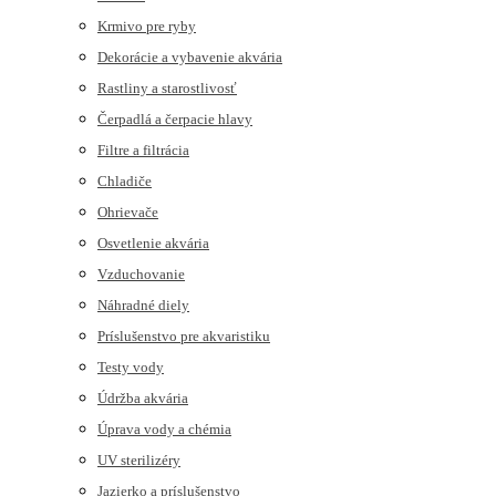
Krmivo pre ryby
Dekorácie a vybavenie akvária
Rastliny a starostlivosť
Čerpadlá a čerpacie hlavy
Filtre a filtrácia
Chladiče
Ohrievače
Osvetlenie akvária
Vzduchovanie
Náhradné diely
Príslušenstvo pre akvaristiku
Testy vody
Údržba akvária
Úprava vody a chémia
UV sterilizéry
Jazierko a príslušenstvo