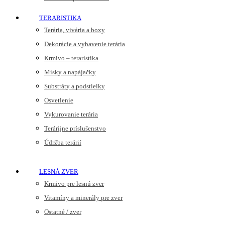
TERARISTIKA
Terária, vivária a boxy
Dekorácie a vybavenie terária
Krmivo – teraristika
Misky a napájačky
Substráty a podstielky
Osvetlenie
Vykurovanie terária
Terárijne príslušenstvo
Údržba terárií
LESNÁ ZVER
Krmivo pre lesnú zver
Vitamíny a minerály pre zver
Ostatné / zver