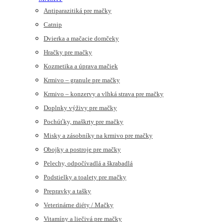
Antiparazitiká pre mačky
Catnip
Dvierka a mačacie domčeky
Hračky pre mačky
Kozmetika a úprava mačiek
Krmivo – granule pre mačky
Krmivo – konzervy a vlhká strava pre mačky
Doplnky výživy pre mačky
Pochúťky, maškrty pre mačky
Misky a zásobníky na krmivo pre mačky
Obojky a postroje pre mačky
Pelechy, odpočívadlá a škrabadlá
Podstielky a toalety pre mačky
Prepravky a tašky
Veterinárne diéty / Mačky
Vitamíny a liečivá pre mačky