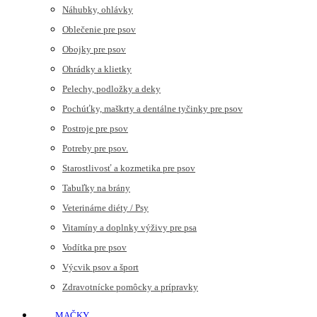
Náhubky, ohlávky
Oblečenie pre psov
Obojky pre psov
Ohrádky a klietky
Pelechy, podložky a deky
Pochúťky, maškrty a dentálne tyčinky pre psov
Postroje pre psov
Potreby pre psov.
Starostlivosť a kozmetika pre psov
Tabuľky na brány
Veterinárne diéty / Psy
Vitamíny a doplnky výživy pre psa
Vodítka pre psov
Výcvik psov a šport
Zdravotnícke pomôcky a prípravky
MAČKY