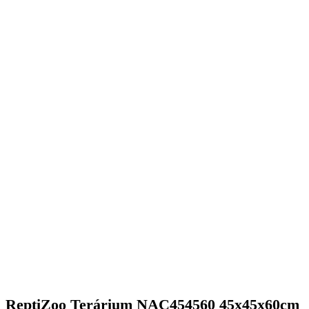
ReptiZoo Terárium NAC454560 45x45x60cm