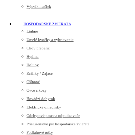
Výcvik mačiek
HOSPODÁRSKE ZVIERATÁ
Liahne
Umelé kvočky a vyhrievanie
Chov prepelíc
Hydina
Holuby
Králiky / Zajace
Ošípané
Ovce a kozy
Hovädzí dobytok
Elektrické ohradníky
Odchytové pasce a odpudzovače
Príslušenstvo pre hospodárske zvieratá
Podlahové rošty