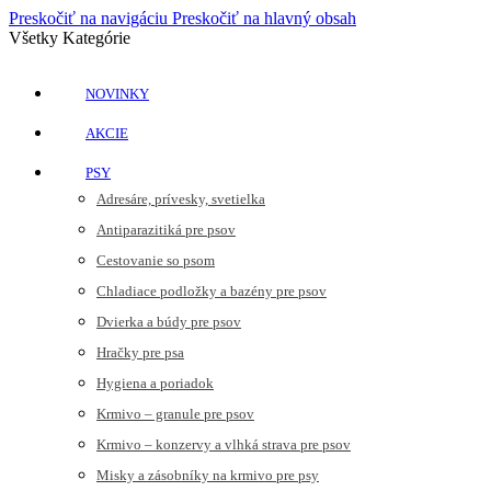
Preskočiť na navigáciu
Preskočiť na hlavný obsah
Všetky Kategórie
NOVINKY
AKCIE
PSY
Adresáre, prívesky, svetielka
Antiparazitiká pre psov
Cestovanie so psom
Chladiace podložky a bazény pre psov
Dvierka a búdy pre psov
Hračky pre psa
Hygiena a poriadok
Krmivo – granule pre psov
Krmivo – konzervy a vlhká strava pre psov
Misky a zásobníky na krmivo pre psy