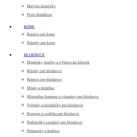
Hmyzie domčeky
Proti slimákom
KONE
Krmivo pre kone
Potreby pre kone
HLODAVCE
Domčeky, hračky a výbava do klietok
Klietky pre hlodavce
Krmivo pre hlodavce
Misky a krmítka
Minerálne kamene a vitamíny pre hlodavce
Tyčinky a pochúťky pre hlodavce
Postroje a vodítka pre hlodavce
Podstielky a toalety pre hlodavce
Prepravky a krabice