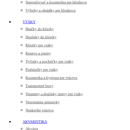
Starostlivosť a kozmetika pre hlodavce
Výbehy a ohrádky pre hlodavce
VTÁKY
Hračky do klietky
Doplnky do klietky
Klietky pre vtáky
Krmivo a zrniny
Tyčinky a pochúťky pre vtáky
Podstielky pre vtáky
Kozmetika a hygiena pre vtáctvo
Transportné boxy
Vitamíny a doplnky stravy pre vtáky
Veterinárne prípravky
Vonkajšie vtáctvo
AKVARISTIKA
Akvária