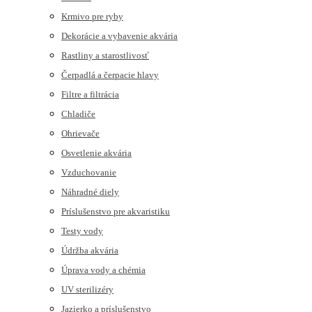
Krmivo pre ryby
Dekorácie a vybavenie akvária
Rastliny a starostlivosť
Čerpadlá a čerpacie hlavy
Filtre a filtrácia
Chladiče
Ohrievače
Osvetlenie akvária
Vzduchovanie
Náhradné diely
Príslušenstvo pre akvaristiku
Testy vody
Údržba akvária
Úprava vody a chémia
UV sterilizéry
Jazierko a príslušenstvo