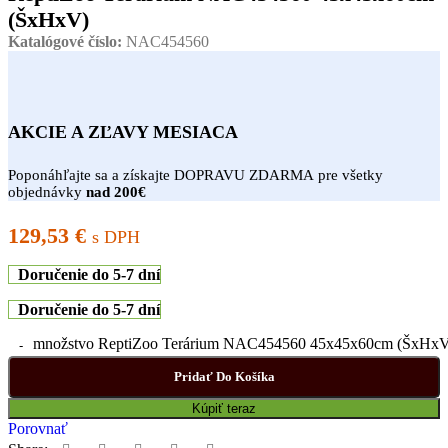
(ŠxHxV)
Katalógové číslo:
NAC454560
AKCIE A ZĽAVY MESIACA
Poponáhľajte sa a získajte DOPRAVU ZDARMA pre všetky
objednávky
nad 200€
129,53
€
s DPH
Doručenie do 5-7 dní
Doručenie do 5-7 dní
množstvo ReptiZoo Terárium NAC454560 45x45x60cm (ŠxHx
Pridať Do Košíka
Kúpiť teraz
Porovnať