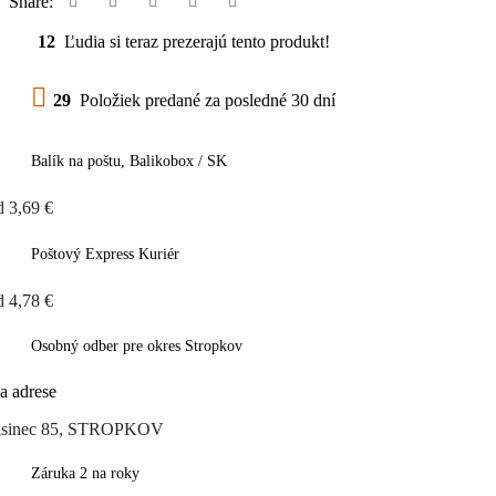
Share:
12
Ľudia si teraz prezerajú tento produkt!
29
Položiek predané za posledné 30 dní
Balík na poštu, Balikobox / SK
d 3,69 €
Poštový Express Kuriér
d 4,78 €
Osobný odber pre okres Stropkov
a adrese
isinec 85, STROPKOV
Záruka 2 na roky