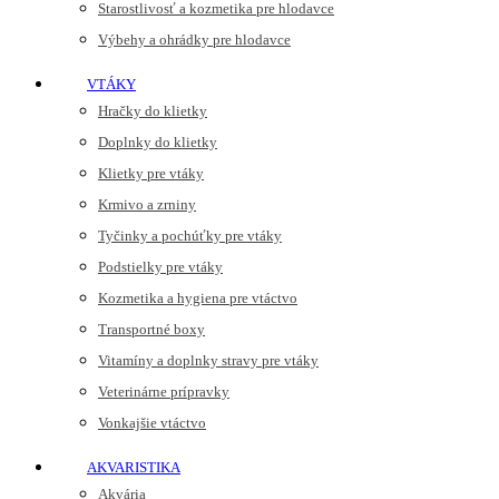
Starostlivosť a kozmetika pre hlodavce
Výbehy a ohrádky pre hlodavce
VTÁKY
Hračky do klietky
Doplnky do klietky
Klietky pre vtáky
Krmivo a zrniny
Tyčinky a pochúťky pre vtáky
Podstielky pre vtáky
Kozmetika a hygiena pre vtáctvo
Transportné boxy
Vitamíny a doplnky stravy pre vtáky
Veterinárne prípravky
Vonkajšie vtáctvo
AKVARISTIKA
Akvária