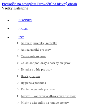
Preskočiť na navigáciu
Preskočiť na hlavný obsah
Všetky Kategórie
NOVINKY
AKCIE
PSY
Adresáre, prívesky, svetielka
Antiparazitiká pre psov
Cestovanie so psom
Chladiace podložky a bazény pre psov
Dvierka a búdy pre psov
Hračky pre psa
Hygiena a poriadok
Krmivo – granule pre psov
Krmivo – konzervy a vlhká strava pre psov
Misky a zásobníky na krmivo pre psy