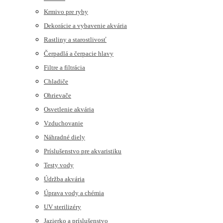
Krmivo pre ryby
Dekorácie a vybavenie akvária
Rastliny a starostlivosť
Čerpadlá a čerpacie hlavy
Filtre a filtrácia
Chladiče
Ohrievače
Osvetlenie akvária
Vzduchovanie
Náhradné diely
Príslušenstvo pre akvaristiku
Testy vody
Údržba akvária
Úprava vody a chémia
UV sterilizéry
Jazierko a príslušenstvo