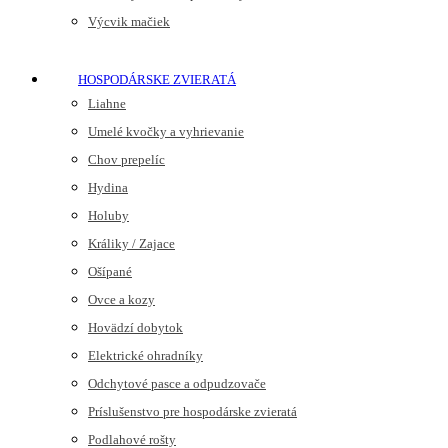
Výcvik mačiek
HOSPODÁRSKE ZVIERATÁ
Liahne
Umelé kvočky a vyhrievanie
Chov prepelíc
Hydina
Holuby
Králiky / Zajace
Ošípané
Ovce a kozy
Hovädzí dobytok
Elektrické ohradníky
Odchytové pasce a odpudzovače
Príslušenstvo pre hospodárske zvieratá
Podlahové rošty