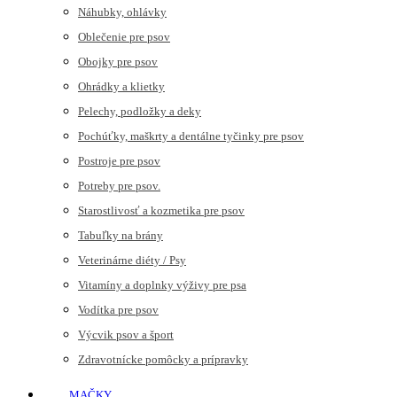
Náhubky, ohlávky
Oblečenie pre psov
Obojky pre psov
Ohrádky a klietky
Pelechy, podložky a deky
Pochúťky, maškrty a dentálne tyčinky pre psov
Postroje pre psov
Potreby pre psov.
Starostlivosť a kozmetika pre psov
Tabuľky na brány
Veterinárne diéty / Psy
Vitamíny a doplnky výživy pre psa
Vodítka pre psov
Výcvik psov a šport
Zdravotnícke pomôcky a prípravky
MAČKY