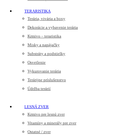
TERARISTIKA
Terária, vivária a boxy
Dekorácie a vybavenie terária
Krmivo – teraristika
Misky a napájačky
Substráty a podstielky
Osvetlenie
Vykurovanie terária
Terárijne príslušenstvo
Údržba terárií
LESNÁ ZVER
Krmivo pre lesnú zver
Vitamíny a minerály pre zver
Ostatné / zver