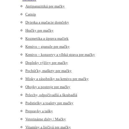
Antiparazitiká pre mačky
Catnip
Dvierka a mačacie domčeky
Hračky pre mačky
Kozmetika a úprava mačiek
Krmivo – granule pre mačky
Krmivo – konzervy a vlhká strava pre mačky
Doplnky výživy pre mačky
Pochúťky, maškrty pre mačky
Misky a zásobníky na krmivo pre mačky
Obojky a postroje pre mačky
Pelechy, odpočívadlá a škrabadlá
Podstielky a toalety pre mačky
Prepravky a tašky
Veterinárne diéty / Mačky
Vitamíny a liečivá pre mačky