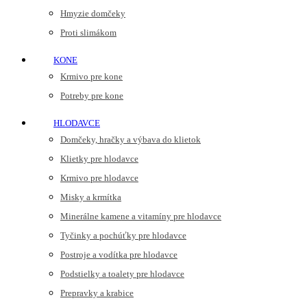
Hmyzie domčeky
Proti slimákom
KONE
Krmivo pre kone
Potreby pre kone
HLODAVCE
Domčeky, hračky a výbava do klietok
Klietky pre hlodavce
Krmivo pre hlodavce
Misky a krmítka
Minerálne kamene a vitamíny pre hlodavce
Tyčinky a pochúťky pre hlodavce
Postroje a vodítka pre hlodavce
Podstielky a toalety pre hlodavce
Prepravky a krabice