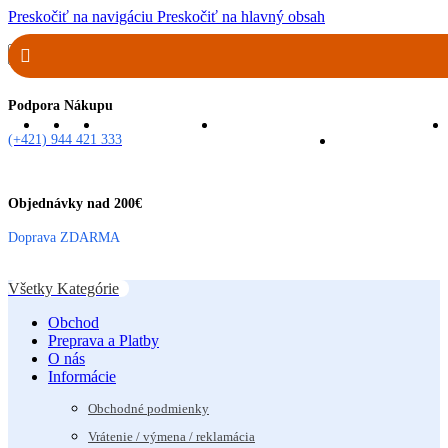
Preskočiť na navigáciu
Preskočiť na hlavný obsah
Podpora Nákupu
(+421) 944 421 333
Objednávky nad 200€
Doprava ZDARMA
Všetky Kategórie
Obchod
Preprava a Platby
O nás
Informácie
Obchodné podmienky
Vrátenie / výmena / reklamácia