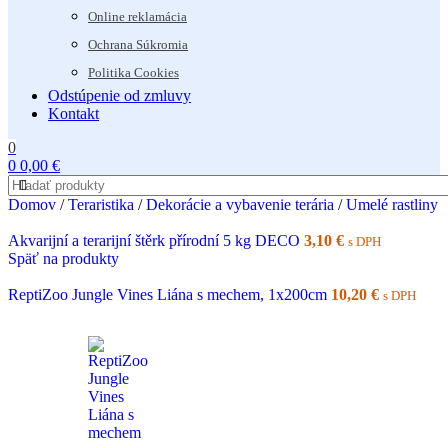
Online reklamácia
Ochrana Súkromia
Politika Cookies
Odstúpenie od zmluvy
Kontakt
0
0
0,00
€
Domov
/
Teraristika
/
Dekorácie a vybavenie terária
/
Umelé rastliny a
Akvarijní a terarijní štěrk přírodní 5 kg DECO
3,10
€
s DPH
Späť na produkty
ReptiZoo Jungle Vines Liána s mechem, 1x200cm
10,20
€
s DPH