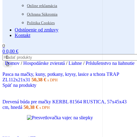
Online reklamácia
Ochrana Súkromia
Politika Cookies
Odstúpenie od zmluvy
Kontakt
0
0
0,00
€
Domov
/
Hospodárske zvieratá
/
Liahne
/
Príslušenstvo na liahnutie
Pasca na mačky, kuny, potkany, krysy, lasice a tchora TRAP
ZL112x21x31
50,38
€
s DPH
Späť na produkty
Drevená búda pre mačky KERBL 81564 RUSTICA, 57x45x43
cm, hnedá
50,38
€
s DPH