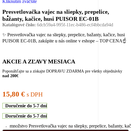
Kliknutím zväčšíte
Presvetlovačka vajec na sliepky, prepelice,
bažanty, kačice, husi PUISOR EC-01B
Katalógové číslo:
6dcb59a4-995f-11ec-b486-ecf4bbcda94d
✨ Presvetlovačka vajec na sliepky, prepelice, bažanty, kačice, husi
PUISOR EC-01B, zakúpite u nás online v eshope – TOP CENA☝
AKCIE A ZĽAVY MESIACA
Poponáhľajte sa a získajte DOPRAVU ZDARMA pre všetky objednávky
nad 200€
15,80
€
s DPH
Doručenie do 5-7 dní
Doručenie do 5-7 dní
množstvo Presvetlovačka vajec na sliepky, prepelice, bažanty, 