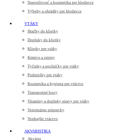
Starostlivosť a kozmetika pre hlodavce
Výbehy a ohrádky pre hlodavce
VTÁKY
Hračky do klietky
Doplnky do klietky
Klietky pre vtáky
Krmivo a zrniny
Tyčinky a pochúťky pre vtáky
Podstielky pre vtáky
Kozmetika a hygiena pre vtáctvo
Transportné boxy
Vitamíny a doplnky stravy pre vtáky
Veterinárne prípravky
Vonkajšie vtáctvo
AKVARISTIKA
Akvária