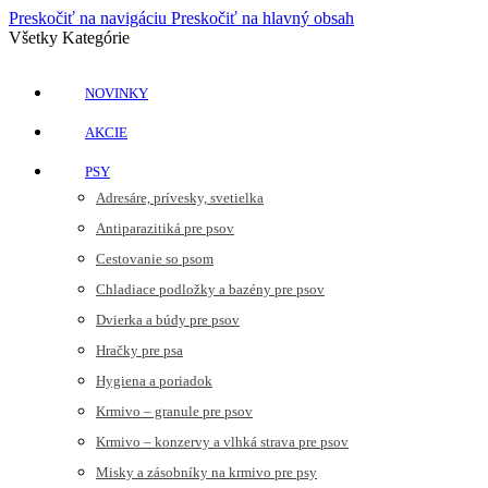
Preskočiť na navigáciu
Preskočiť na hlavný obsah
Všetky Kategórie
NOVINKY
AKCIE
PSY
Adresáre, prívesky, svetielka
Antiparazitiká pre psov
Cestovanie so psom
Chladiace podložky a bazény pre psov
Dvierka a búdy pre psov
Hračky pre psa
Hygiena a poriadok
Krmivo – granule pre psov
Krmivo – konzervy a vlhká strava pre psov
Misky a zásobníky na krmivo pre psy