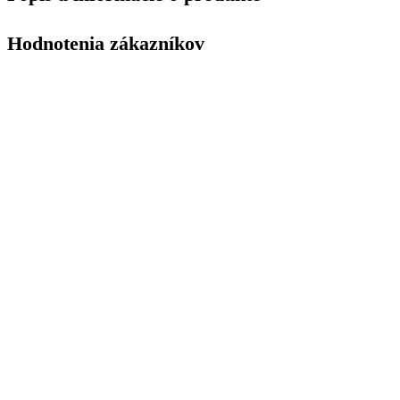
Hodnotenia zákazníkov
Doprava Zdarma
Na všetky objednávky nad 200€
Bezpečné Transakcie
Vďaka šifrovaniu a SSL certifikátu
Reklamácie 30 dní
Nie ste spokojný s tovarom? V pohode!