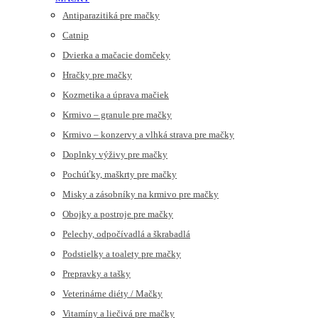
Antiparazitiká pre mačky
Catnip
Dvierka a mačacie domčeky
Hračky pre mačky
Kozmetika a úprava mačiek
Krmivo – granule pre mačky
Krmivo – konzervy a vlhká strava pre mačky
Doplnky výživy pre mačky
Pochúťky, maškrty pre mačky
Misky a zásobníky na krmivo pre mačky
Obojky a postroje pre mačky
Pelechy, odpočívadlá a škrabadlá
Podstielky a toalety pre mačky
Prepravky a tašky
Veterinárne diéty / Mačky
Vitamíny a liečivá pre mačky