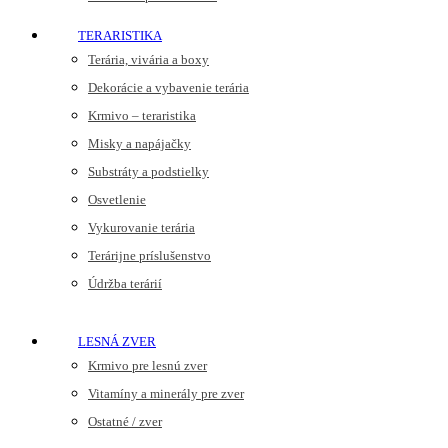
TERARISTIKA
Terária, vivária a boxy
Dekorácie a vybavenie terária
Krmivo – teraristika
Misky a napájačky
Substráty a podstielky
Osvetlenie
Vykurovanie terária
Terárijne príslušenstvo
Údržba terárií
LESNÁ ZVER
Krmivo pre lesnú zver
Vitamíny a minerály pre zver
Ostatné / zver