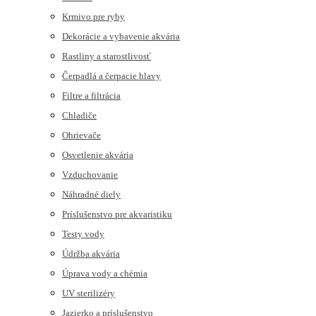
Krmivo pre ryby
Dekorácie a vybavenie akvária
Rastliny a starostlivosť
Čerpadlá a čerpacie hlavy
Filtre a filtrácia
Chladiče
Ohrievače
Osvetlenie akvária
Vzduchovanie
Náhradné diely
Príslušenstvo pre akvaristiku
Testy vody
Údržba akvária
Úprava vody a chémia
UV sterilizéry
Jazierko a príslušenstvo