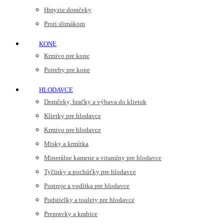
Hmyzie domčeky
Proti slimákom
KONE
Krmivo pre kone
Potreby pre kone
HLODAVCE
Domčeky, hračky a výbava do klietok
Klietky pre hlodavce
Krmivo pre hlodavce
Misky a krmítka
Minerálne kamene a vitamíny pre hlodavce
Tyčinky a pochúťky pre hlodavce
Postroje a vodítka pre hlodavce
Podstielky a toalety pre hlodavce
Prepravky a krabice