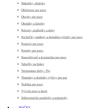
Náhubky, ohlávky
Oblečenie pre psov
Obojky pre psov
Ohrádky a klietky
Pelechy, podložky a deky
Pochúťky, maškrty a dentálne tyčinky pre psov
Postroje pre psov
Potreby pre psov.
Starostlivosť a kozmetika pre psov
Tabuľky na brány
Veterinárne diéty / Psy
Vitamíny a doplnky výživy pre psa
Vodítka pre psov
Výcvik psov a šport
Zdravotnícke pomôcky a prípravky
MAČKY