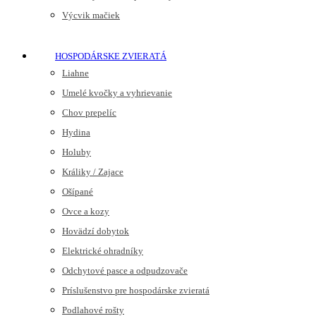
Výcvik mačiek
HOSPODÁRSKE ZVIERATÁ
Liahne
Umelé kvočky a vyhrievanie
Chov prepelíc
Hydina
Holuby
Králiky / Zajace
Ošípané
Ovce a kozy
Hovädzí dobytok
Elektrické ohradníky
Odchytové pasce a odpudzovače
Príslušenstvo pre hospodárske zvieratá
Podlahové rošty