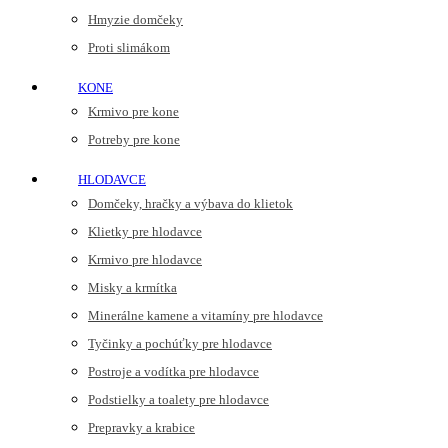
Hmyzie domčeky
Proti slimákom
KONE
Krmivo pre kone
Potreby pre kone
HLODAVCE
Domčeky, hračky a výbava do klietok
Klietky pre hlodavce
Krmivo pre hlodavce
Misky a krmítka
Minerálne kamene a vitamíny pre hlodavce
Tyčinky a pochúťky pre hlodavce
Postroje a vodítka pre hlodavce
Podstielky a toalety pre hlodavce
Prepravky a krabice