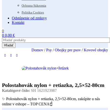
Ochrana Súkromia
Politika Cookies
Odstúpenie od zmluvy
Kontakt
0
0
0,00
€
Hľadať
Domov
/
Psy
/
Obojky pre psov
/
Kovové obojky
Polostahovák nylon + retiazka, 2,5×52-80cm
Katalógové číslo:
SH 1621923987
✨ Polostahovák nylon + retiazka, 2,5×52-80cm, zakúpite u nás
online v eshope – TOP CENA☝