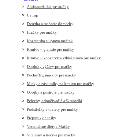
Antiparazitiká pre mačky
Catnip
Dvierka a mačacie domčeky
Hračky pre mačky
Kozmetika a úprava mačiek
Krmivo – granule pre mačky
Krmivo – konzervy a vlhká strava pre mačky
Doplnky výživy pre mačky
Pochúťky, maškrty pre mačky
Misky a zásobníky na krmivo pre mačky
Obojky a postroje pre mačky
Pelechy, odpočívadlá a škrabadlá
Podstielky a toalety pre mačky
Prepravky a tašky
Veterinárne diéty / Mačky
Vitamíny a liečivá pre mačky