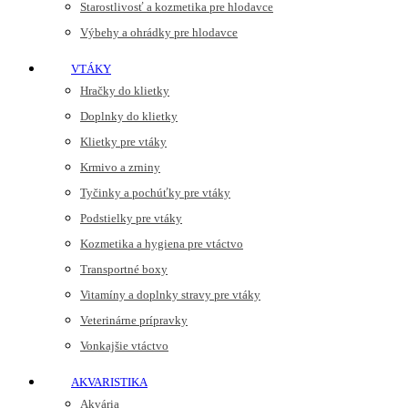
Starostlivosť a kozmetika pre hlodavce
Výbehy a ohrádky pre hlodavce
VTÁKY
Hračky do klietky
Doplnky do klietky
Klietky pre vtáky
Krmivo a zrniny
Tyčinky a pochúťky pre vtáky
Podstielky pre vtáky
Kozmetika a hygiena pre vtáctvo
Transportné boxy
Vitamíny a doplnky stravy pre vtáky
Veterinárne prípravky
Vonkajšie vtáctvo
AKVARISTIKA
Akvária