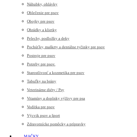
Náhubky, ohlávky
Oblečenie pre psov
Obojky pre psov
Ohrádky a klietky
Pelechy, podložky a deky
Pochúťky, maškrty a dentálne tyčinky pre psov
Postroje pre psov
Potreby pre psov.
Starostlivosť a kozmetika pre psov
Tabuľky na brány
Veterinárne diéty / Psy
Vitamíny a doplnky výživy pre psa
Vodítka pre psov
Výcvik psov a šport
Zdravotnícke pomôcky a prípravky
MAČKY