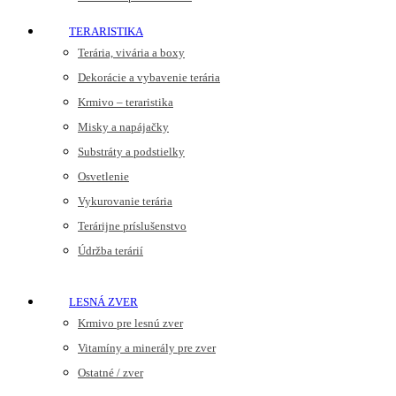
TERARISTIKA
Terária, vivária a boxy
Dekorácie a vybavenie terária
Krmivo – teraristika
Misky a napájačky
Substráty a podstielky
Osvetlenie
Vykurovanie terária
Terárijne príslušenstvo
Údržba terárií
LESNÁ ZVER
Krmivo pre lesnú zver
Vitamíny a minerály pre zver
Ostatné / zver