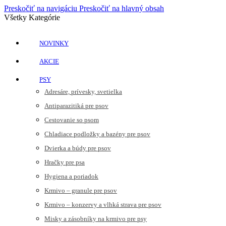
Preskočiť na navigáciu
Preskočiť na hlavný obsah
Všetky Kategórie
NOVINKY
AKCIE
PSY
Adresáre, prívesky, svetielka
Antiparazitiká pre psov
Cestovanie so psom
Chladiace podložky a bazény pre psov
Dvierka a búdy pre psov
Hračky pre psa
Hygiena a poriadok
Krmivo – granule pre psov
Krmivo – konzervy a vlhká strava pre psov
Misky a zásobníky na krmivo pre psy