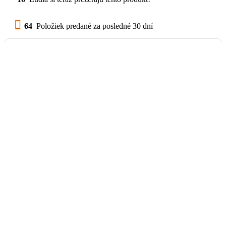
64
Položiek predané za posledné 30 dní
Balík na poštu, Balikobox /
SK
od 3,69 €
Poštový Express Kuriér
od 4,78 €
Osobný odber pre okres
Stropkov
Na adrese
Tisinec 85,
STROPKOV