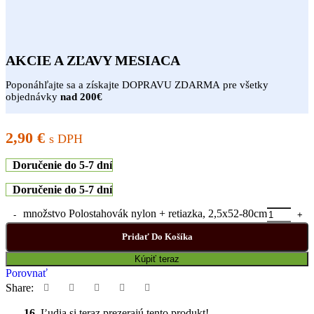
AKCIE A ZĽAVY MESIACA
Poponáhľajte sa a získajte DOPRAVU ZDARMA pre všetky
objednávky
nad 200€
2,90
€
s DPH
Doručenie do 5-7 dní
Doručenie do 5-7 dní
množstvo Polostahovák nylon + retiazka, 2,5x52-80cm
Pridať Do Košíka
Kúpiť teraz
Porovnať
Share:
16
Ľudia si teraz prezerajú tento produkt!