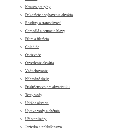
Krmivo pre ryby
Dekorácie a vybavenie akvária
Rastliny a starostlivosť
Čerpadlá a čerpacie hlavy
Filtre a filtrácia
Chladiče
Ohrievače
Osvetlenie akvária
Vzduchovanie
Náhradné diely
Príslušenstvo pre akvaristiku
Testy vody
Údržba akvária
Úprava vody a chémia
UV sterilizéry
Jazierko a príslušenstvo