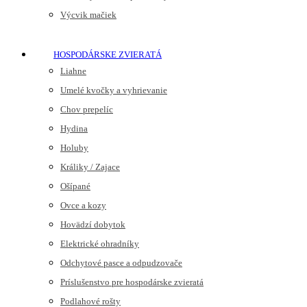
Výcvik mačiek
HOSPODÁRSKE ZVIERATÁ
Liahne
Umelé kvočky a vyhrievanie
Chov prepelíc
Hydina
Holuby
Králiky / Zajace
Ošípané
Ovce a kozy
Hovädzí dobytok
Elektrické ohradníky
Odchytové pasce a odpudzovače
Príslušenstvo pre hospodárske zvieratá
Podlahové rošty