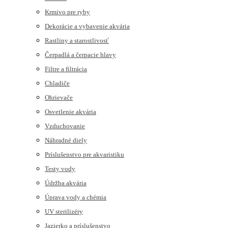
Krmivo pre ryby
Dekorácie a vybavenie akvária
Rastliny a starostlivosť
Čerpadlá a čerpacie hlavy
Filtre a filtrácia
Chladiče
Ohrievače
Osvetlenie akvária
Vzduchovanie
Náhradné diely
Príslušenstvo pre akvaristiku
Testy vody
Údržba akvária
Úprava vody a chémia
UV sterilizéry
Jazierko a príslušenstvo