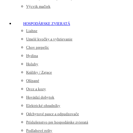
Výcvik mačiek
HOSPODÁRSKE ZVIERATÁ
Liahne
Umelé kvočky a vyhrievanie
Chov prepelíc
Hydina
Holuby
Králiky / Zajace
Ošípané
Ovce a kozy
Hovädzí dobytok
Elektrické ohradníky
Odchytové pasce a odpudzovače
Príslušenstvo pre hospodárske zvieratá
Podlahové rošty