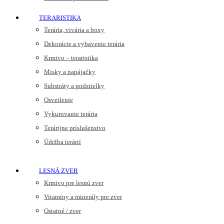
TERARISTIKA
Terária, vivária a boxy
Dekorácie a vybavenie terária
Krmivo – teraristika
Misky a napájačky
Substráty a podstielky
Osvetlenie
Vykurovanie terária
Terárijne príslušenstvo
Údržba terárií
LESNÁ ZVER
Krmivo pre lesnú zver
Vitamíny a minerály pre zver
Ostatné / zver