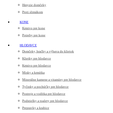
Hmyzie domčeky
Proti slimákom
KONE
Krmivo pre kone
Potreby pre kone
HLODAVCE
Domčeky, hračky a výbava do klietok
Klietky pre hlodavce
Krmivo pre hlodavce
Misky a krmítka
Minerálne kamene a vitamíny pre hlodavce
Tyčinky a pochúťky pre hlodavce
Postroje a vodítka pre hlodavce
Podstielky a toalety pre hlodavce
Prepravky a krabice