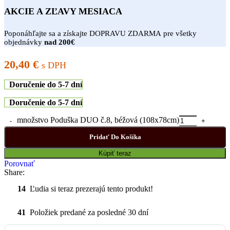
AKCIE A ZĽAVY MESIACA
Poponáhľajte sa a získajte DOPRAVU ZDARMA pre všetky
objednávky
nad 200€
20,40
€
s DPH
Doručenie do 5-7 dní
Doručenie do 5-7 dní
množstvo Poduška DUO č.8, béžová (108x78cm)
Pridať Do Košíka
Kúpiť teraz
Porovnať
Share:
14
Ľudia si teraz prezerajú tento produkt!
41
Položiek predané za posledné 30 dní