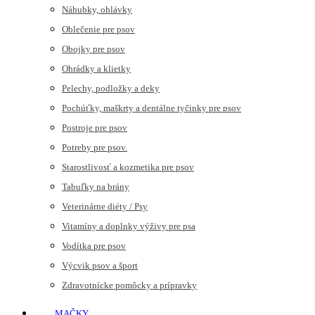
Náhubky, ohlávky
Oblečenie pre psov
Obojky pre psov
Ohrádky a klietky
Pelechy, podložky a deky
Pochúťky, maškrty a dentálne tyčinky pre psov
Postroje pre psov
Potreby pre psov.
Starostlivosť a kozmetika pre psov
Tabuľky na brány
Veterinárne diéty / Psy
Vitamíny a doplnky výživy pre psa
Vodítka pre psov
Výcvik psov a šport
Zdravotnícke pomôcky a prípravky
MAČKY