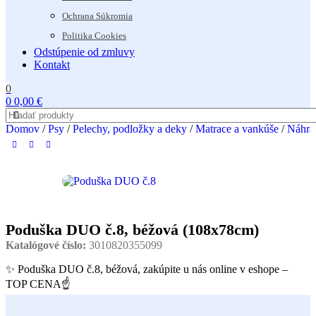
Ochrana Súkromia
Politika Cookies
Odstúpenie od zmluvy
Kontakt
0
0
0,00
€
Domov
/
Psy
/
Pelechy, podložky a deky
/
Matrace a vankúše
/
Náhrad
Poduška DUO č.8, béžová (108x78cm)
Katalógové číslo:
3010820355099
✨ Poduška DUO č.8, béžová, zakúpite u nás online v eshope –
TOP CENA☝