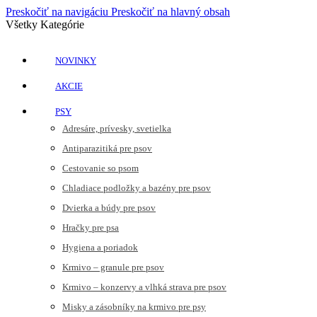
Preskočiť na navigáciu
Preskočiť na hlavný obsah
Všetky Kategórie
NOVINKY
AKCIE
PSY
Adresáre, prívesky, svetielka
Antiparazitiká pre psov
Cestovanie so psom
Chladiace podložky a bazény pre psov
Dvierka a búdy pre psov
Hračky pre psa
Hygiena a poriadok
Krmivo – granule pre psov
Krmivo – konzervy a vlhká strava pre psov
Misky a zásobníky na krmivo pre psy