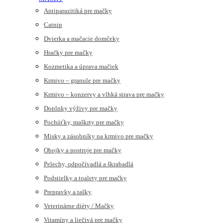
Antiparazitiká pre mačky
Catnip
Dvierka a mačacie domčeky
Hračky pre mačky
Kozmetika a úprava mačiek
Krmivo – granule pre mačky
Krmivo – konzervy a vlhká strava pre mačky
Doplnky výživy pre mačky
Pochúťky, maškrty pre mačky
Misky a zásobníky na krmivo pre mačky
Obojky a postroje pre mačky
Pelechy, odpočívadlá a škrabadlá
Podstielky a toalety pre mačky
Prepravky a tašky
Veterinárne diéty / Mačky
Vitamíny a liečivá pre mačky