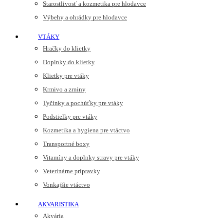
Starostlivosť a kozmetika pre hlodavce
Výbehy a ohrádky pre hlodavce
VTÁKY
Hračky do klietky
Doplnky do klietky
Klietky pre vtáky
Krmivo a zrniny
Tyčinky a pochúťky pre vtáky
Podstielky pre vtáky
Kozmetika a hygiena pre vtáctvo
Transportné boxy
Vitamíny a doplnky stravy pre vtáky
Veterinárne prípravky
Vonkajšie vtáctvo
AKVARISTIKA
Akvária