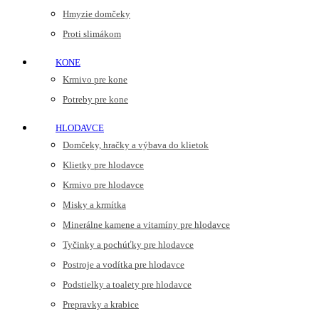
Hmyzie domčeky
Proti slimákom
KONE
Krmivo pre kone
Potreby pre kone
HLODAVCE
Domčeky, hračky a výbava do klietok
Klietky pre hlodavce
Krmivo pre hlodavce
Misky a krmítka
Minerálne kamene a vitamíny pre hlodavce
Tyčinky a pochúťky pre hlodavce
Postroje a vodítka pre hlodavce
Podstielky a toalety pre hlodavce
Prepravky a krabice