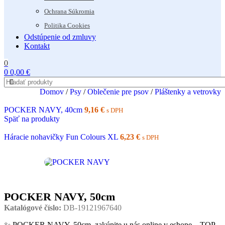
Ochrana Súkromia
Politika Cookies
Odstúpenie od zmluvy
Kontakt
0
0
0,00
€
Domov
/
Psy
/
Oblečenie pre psov
/
Pláštenky a vetrovky
POCKER NAVY, 40cm
9,16
€
s DPH
Späť na produkty
Háracie nohavičky Fun Colours XL
6,23
€
s DPH
POCKER NAVY, 50cm
Katalógové číslo:
DB-19121967640
✨ POCKER NAVY, 50cm, zakúpite u nás online v eshope – TOP