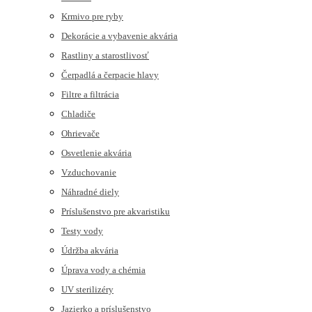
Krmivo pre ryby
Dekorácie a vybavenie akvária
Rastliny a starostlivosť
Čerpadlá a čerpacie hlavy
Filtre a filtrácia
Chladiče
Ohrievače
Osvetlenie akvária
Vzduchovanie
Náhradné diely
Príslušenstvo pre akvaristiku
Testy vody
Údržba akvária
Úprava vody a chémia
UV sterilizéry
Jazierko a príslušenstvo