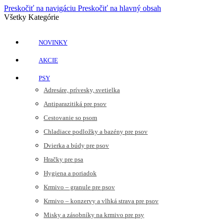
Preskočiť na navigáciu
Preskočiť na hlavný obsah
Všetky Kategórie
NOVINKY
AKCIE
PSY
Adresáre, prívesky, svetielka
Antiparazitiká pre psov
Cestovanie so psom
Chladiace podložky a bazény pre psov
Dvierka a búdy pre psov
Hračky pre psa
Hygiena a poriadok
Krmivo – granule pre psov
Krmivo – konzervy a vlhká strava pre psov
Misky a zásobníky na krmivo pre psy