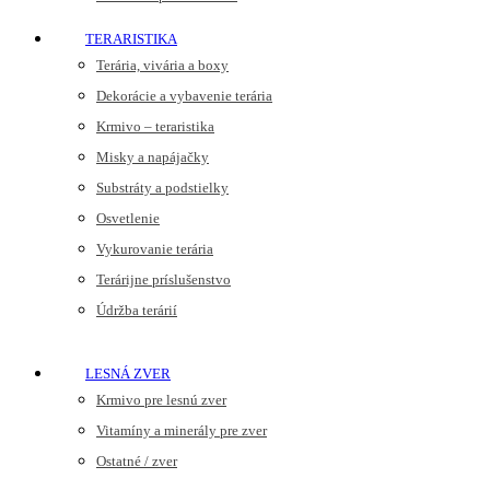
TERARISTIKA
Terária, vivária a boxy
Dekorácie a vybavenie terária
Krmivo – teraristika
Misky a napájačky
Substráty a podstielky
Osvetlenie
Vykurovanie terária
Terárijne príslušenstvo
Údržba terárií
LESNÁ ZVER
Krmivo pre lesnú zver
Vitamíny a minerály pre zver
Ostatné / zver