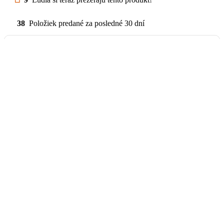
38
Položiek predané za posledné 30 dní
Balík na poštu, Balikobox /
SK
od 3,69 €
Poštový Express Kuriér
od 4,78 €
Osobný odber pre okres
Stropkov
Na adrese
Tisinec 85,
STROPKOV
Záruka 2 na roky