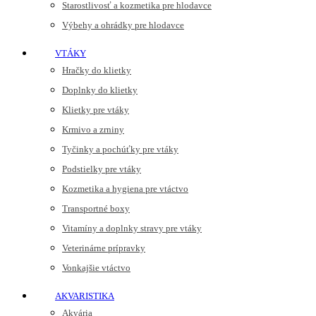
Starostlivosť a kozmetika pre hlodavce
Výbehy a ohrádky pre hlodavce
VTÁKY
Hračky do klietky
Doplnky do klietky
Klietky pre vtáky
Krmivo a zrniny
Tyčinky a pochúťky pre vtáky
Podstielky pre vtáky
Kozmetika a hygiena pre vtáctvo
Transportné boxy
Vitamíny a doplnky stravy pre vtáky
Veterinárne prípravky
Vonkajšie vtáctvo
AKVARISTIKA
Akvária