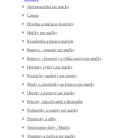
Antiparazitiká pre mačky
Catnip
Dvierka a mačacie domčeky
Hračky pre mačky
Kozmetika a úprava mačiek
Krmivo – granule pre mačky
Krmivo – konzervy a vlhká strava pre mačky
Doplnky výživy pre mačky
Pochúťky, maškrty pre mačky
Misky a zásobníky na krmivo pre mačky
Obojky a postroje pre mačky
Pelechy, odpočívadlá a škrabadlá
Podstielky a toalety pre mačky
Prepravky a tašky
Veterinárne diéty / Mačky
Vitamíny a liečivá pre mačky