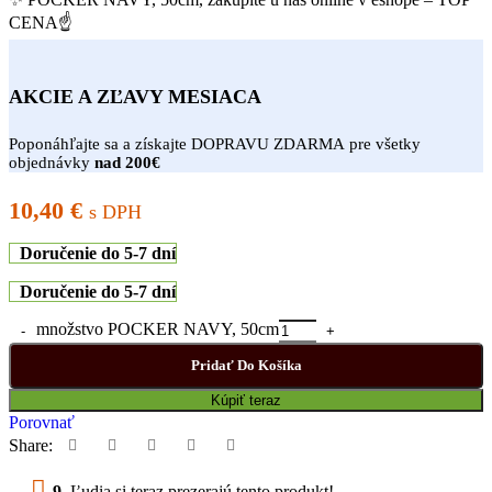
CENA☝
AKCIE A ZĽAVY MESIACA
Poponáhľajte sa a získajte DOPRAVU ZDARMA pre všetky
objednávky
nad 200€
10,40
€
s DPH
Doručenie do 5-7 dní
Doručenie do 5-7 dní
množstvo POCKER NAVY, 50cm
Pridať Do Košíka
Kúpiť teraz
Porovnať
Share:
9
Ľudia si teraz prezerajú tento produkt!