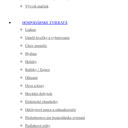
Výcvik mačiek
HOSPODÁRSKE ZVIERATÁ
Liahne
Umelé kvočky a vyhrievanie
Chov prepelíc
Hydina
Holuby
Králiky / Zajace
Ošípané
Ovce a kozy
Hovädzí dobytok
Elektrické ohradníky
Odchytové pasce a odpudzovače
Príslušenstvo pre hospodárske zvieratá
Podlahové rošty