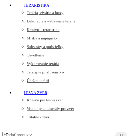
TERARISTIKA
Terária, vivária a boxy
Dekorácie a vybavenie terária
Krmivo – teraristika
Misky a napájačky
Substráty a podstielky
Osvetlenie
Vykurovanie terária
Terárijne príslušenstvo
Údržba terárií
LESNÁ ZVER
Krmivo pre lesnú zver
Vitamíny a minerály pre zver
Ostatné / zver