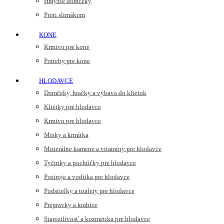
Hmyzie domčeky
Proti slimákom
KONE
Krmivo pre kone
Potreby pre kone
HLODAVCE
Domčeky, hračky a výbava do klietok
Klietky pre hlodavce
Krmivo pre hlodavce
Misky a krmítka
Minerálne kamene a vitamíny pre hlodavce
Tyčinky a pochúťky pre hlodavce
Postroje a vodítka pre hlodavce
Podstielky a toalety pre hlodavce
Prepravky a krabice
Starostlivosť a kozmetika pre hlodavce