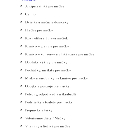
Antiparazitiká pre mačky
Catnip
Dvierka a mačacie domčeky
Hračky pre mačky
Kozmetika a úprava mačiek
Krmivo – granule pre mačky
Krmivo – konzervy a vlhká strava pre mačky
Doplnky výživy pre mačky
Pochúťky, maškrty pre mačky
Misky a zásobníky na krmivo pre mačky
Obojky a postroje pre mačky
Pelechy, odpočívadlá a škrabadlá
Podstielky a toalety pre mačky
Prepravky a tašky
Veterinárne diéty / Mačky
Vitamíny a liečivá pre mačky