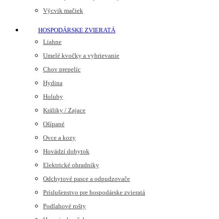
Výcvik mačiek
HOSPODÁRSKE ZVIERATÁ
Liahne
Umelé kvočky a vyhrievanie
Chov prepelíc
Hydina
Holuby
Králiky / Zajace
Ošípané
Ovce a kozy
Hovädzí dobytok
Elektrické ohradníky
Odchytové pasce a odpudzovače
Príslušenstvo pre hospodárske zvieratá
Podlahové rošty