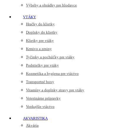
Výbehy a ohrádky pre hlodavce
VTÁKY
Hračky do klietky
Doplnky do klietky
Klietky pre vtáky
Krmivo a zrniny
Tyčinky a pochúťky pre vtáky
Podstielky pre vtáky
Kozmetika a hygiena pre vtáctvo
Transportné boxy
Vitamíny a doplnky stravy pre vtáky
Veterinárne prípravky
Vonkajšie vtáctvo
AKVARISTIKA
Akvária