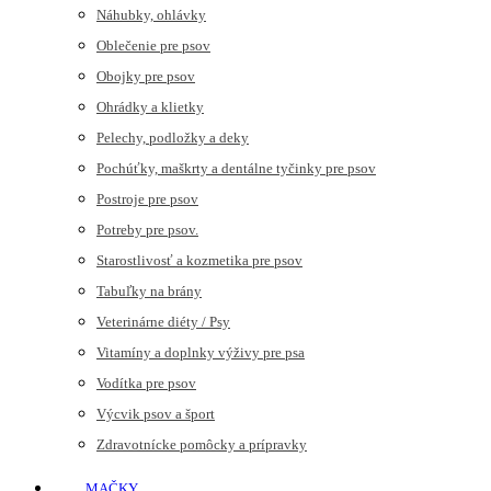
Náhubky, ohlávky
Oblečenie pre psov
Obojky pre psov
Ohrádky a klietky
Pelechy, podložky a deky
Pochúťky, maškrty a dentálne tyčinky pre psov
Postroje pre psov
Potreby pre psov.
Starostlivosť a kozmetika pre psov
Tabuľky na brány
Veterinárne diéty / Psy
Vitamíny a doplnky výživy pre psa
Vodítka pre psov
Výcvik psov a šport
Zdravotnícke pomôcky a prípravky
MAČKY