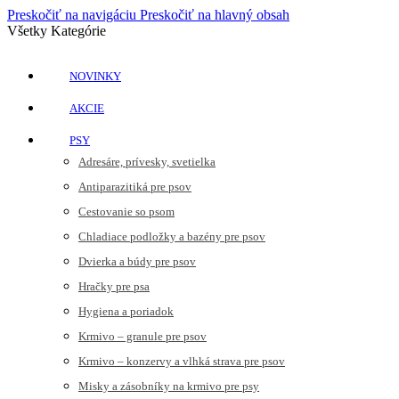
Preskočiť na navigáciu
Preskočiť na hlavný obsah
Všetky Kategórie
NOVINKY
AKCIE
PSY
Adresáre, prívesky, svetielka
Antiparazitiká pre psov
Cestovanie so psom
Chladiace podložky a bazény pre psov
Dvierka a búdy pre psov
Hračky pre psa
Hygiena a poriadok
Krmivo – granule pre psov
Krmivo – konzervy a vlhká strava pre psov
Misky a zásobníky na krmivo pre psy