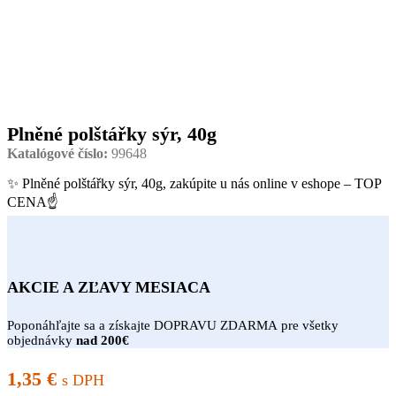
Plněné polštářky sýr, 40g
Katalógové číslo:
99648
✨ Plněné polštářky sýr, 40g, zakúpite u nás online v eshope – TOP
CENA☝
AKCIE A ZĽAVY MESIACA
Poponáhľajte sa a získajte DOPRAVU ZDARMA pre všetky
objednávky
nad 200€
1,35
€
s DPH