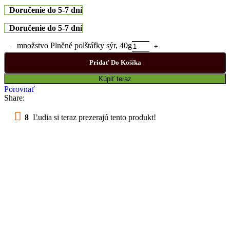
Doručenie do 5-7 dní
Doručenie do 5-7 dní
množstvo Plněné polštářky sýr, 40g
Pridať Do Košíka
Kúpiť teraz
Porovnať
Share:
8
Ľudia si teraz prezerajú tento produkt!
36
Položiek predané za posledné 30 dní
Balík na poštu, Balikobox /
SK
od 3,69 €
Poštový Express Kuriér