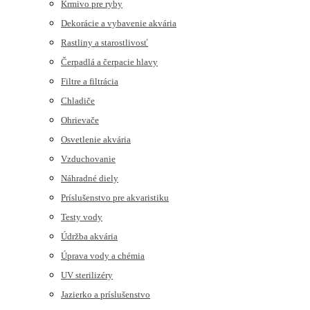
Krmivo pre ryby
Dekorácie a vybavenie akvária
Rastliny a starostlivosť
Čerpadlá a čerpacie hlavy
Filtre a filtrácia
Chladiče
Ohrievače
Osvetlenie akvária
Vzduchovanie
Náhradné diely
Príslušenstvo pre akvaristiku
Testy vody
Údržba akvária
Úprava vody a chémia
UV sterilizéry
Jazierko a príslušenstvo