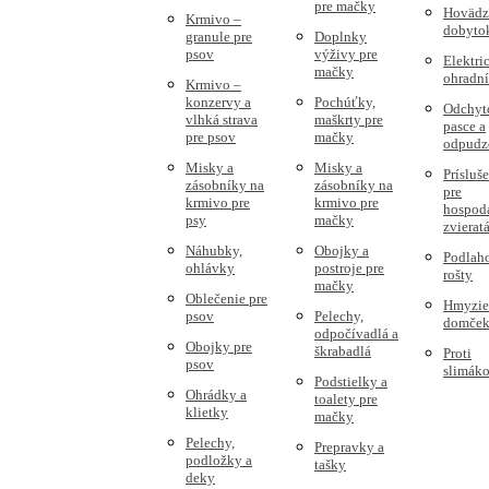
pre mačky
Hovädz
Krmivo –
dobyto
granule pre
Doplnky
psov
výživy pre
Elektri
mačky
ohradn
Krmivo –
konzervy a
Pochúťky,
Odchyt
vlhká strava
maškrty pre
pasce a
pre psov
mačky
odpudz
Misky a
Misky a
Prísluš
zásobníky na
zásobníky na
pre
krmivo pre
krmivo pre
hospod
psy
mačky
zvierat
Náhubky,
Obojky a
Podlah
ohlávky
postroje pre
rošty
mačky
Oblečenie pre
Hmyzie
psov
Pelechy,
domče
odpočívadlá a
Obojky pre
škrabadlá
Proti
psov
slimák
Podstielky a
Ohrádky a
toalety pre
klietky
mačky
Pelechy,
Prepravky a
podložky a
tašky
deky