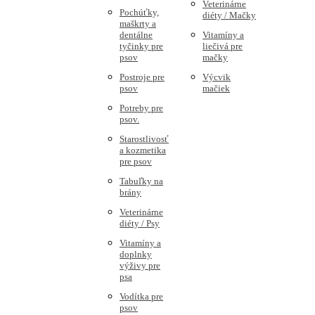
Veterinárne
Pochúťky,
diéty / Mačky
maškrty a
dentálne
Vitamíny a
tyčinky pre
liečivá pre
psov
mačky
Postroje pre
Výcvik
psov
mačiek
Potreby pre
psov.
Starostlivosť
a kozmetika
pre psov
Tabuľky na
brány
Veterinárne
diéty / Psy
Vitamíny a
doplnky
výživy pre
psa
Vodítka pre
psov