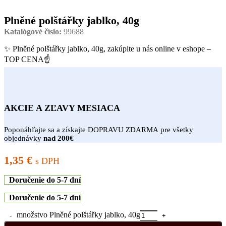
Plněné polštářky jablko, 40g
Katalógové číslo:
99688
✨ Plněné polštářky jablko, 40g, zakúpite u nás online v eshope –
TOP CENA☝
AKCIE A ZĽAVY MESIACA
Poponáhľajte sa a získajte DOPRAVU ZDARMA pre všetky
objednávky
nad 200€
1,35
€
s DPH
Doručenie do 5-7 dní
Doručenie do 5-7 dní
množstvo Plněné polštářky jablko, 40g