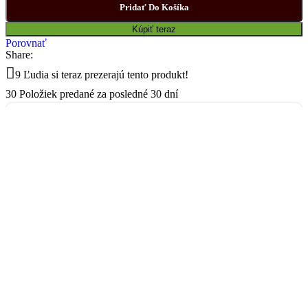
Pridať Do Košíka
Kúpiť teraz
Porovnať
Share:
9
Ľudia si teraz prezerajú tento produkt!
30
Položiek predané za posledné 30 dní
Balík na poštu, Balikobox /
SK
od 3,69 €
Poštový Express Kuriér
od 4,78 €
Osobný odber pre okres
Stropkov
Na adrese
Tisinec 85,