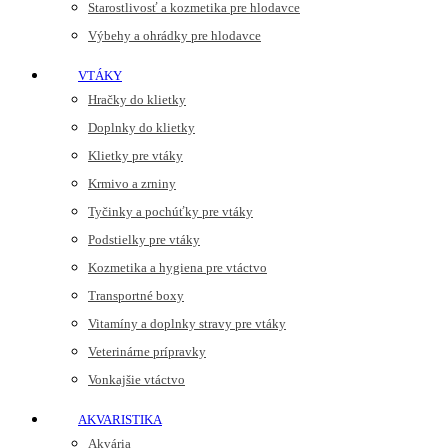
Starostlivosť a kozmetika pre hlodavce
Výbehy a ohrádky pre hlodavce
VTÁKY
Hračky do klietky
Doplnky do klietky
Klietky pre vtáky
Krmivo a zrniny
Tyčinky a pochúťky pre vtáky
Podstielky pre vtáky
Kozmetika a hygiena pre vtáctvo
Transportné boxy
Vitamíny a doplnky stravy pre vtáky
Veterinárne prípravky
Vonkajšie vtáctvo
AKVARISTIKA
Akvária