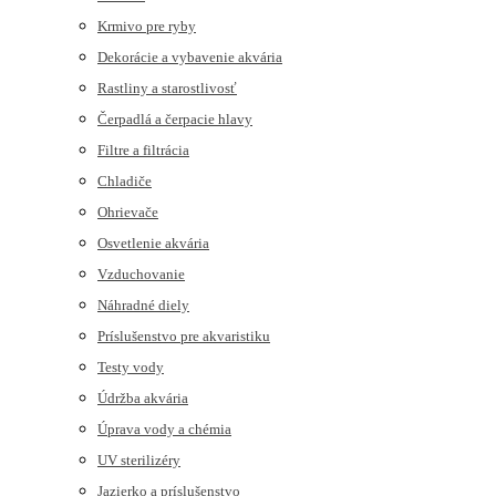
Krmivo pre ryby
Dekorácie a vybavenie akvária
Rastliny a starostlivosť
Čerpadlá a čerpacie hlavy
Filtre a filtrácia
Chladiče
Ohrievače
Osvetlenie akvária
Vzduchovanie
Náhradné diely
Príslušenstvo pre akvaristiku
Testy vody
Údržba akvária
Úprava vody a chémia
UV sterilizéry
Jazierko a príslušenstvo