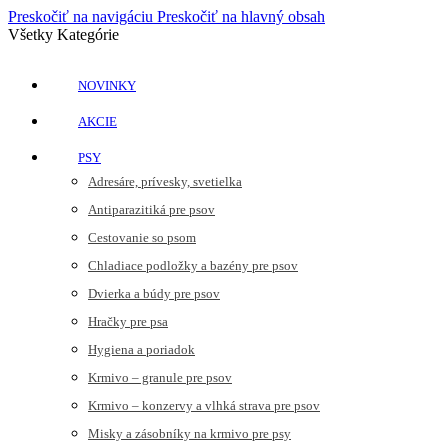
Preskočiť na navigáciu
Preskočiť na hlavný obsah
Všetky Kategórie
NOVINKY
AKCIE
PSY
Adresáre, prívesky, svetielka
Antiparazitiká pre psov
Cestovanie so psom
Chladiace podložky a bazény pre psov
Dvierka a búdy pre psov
Hračky pre psa
Hygiena a poriadok
Krmivo – granule pre psov
Krmivo – konzervy a vlhká strava pre psov
Misky a zásobníky na krmivo pre psy