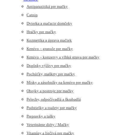
Antiparazitiká pre mačky
Catnip
Dvierka a mačacie domčeky
Hračky pre mačky
Kozmetika a úprava mačiek
Krmivo – granule pre mačky
Krmivo – konzervy a vlhká strava pre mačky
Doplnky výživy pre mačky
Pochúťky, maškrty pre mačky
Misky a zásobníky na krmivo pre mačky
Obojky a postroje pre mačky
Pelechy, odpočívadlá a škrabadlá
Podstielky a toalety pre mačky
Prepravky a tašky
Veterinárne diéty / Mačky
Vitamíny a liečivá pre mačky