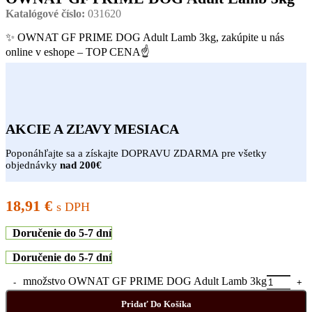
Katalógové číslo:
031620
✨ OWNAT GF PRIME DOG Adult Lamb 3kg, zakúpite u nás
online v eshope – TOP CENA☝
AKCIE A ZĽAVY MESIACA
Poponáhľajte sa a získajte DOPRAVU ZDARMA pre všetky
objednávky
nad 200€
18,91
€
s DPH
Doručenie do 5-7 dní
Doručenie do 5-7 dní
množstvo OWNAT GF PRIME DOG Adult Lamb 3kg
Pridať Do Košíka