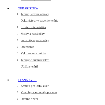
TERARISTIKA
Terária, vivária a boxy
Dekorácie a vybavenie terária
Krmivo – teraristika
Misky a napájačky
Substráty a podstielky
Osvetlenie
Vykurovanie terária
Terárijne príslušenstvo
Údržba terárií
LESNÁ ZVER
Krmivo pre lesnú zver
Vitamíny a minerály pre zver
Ostatné / zver