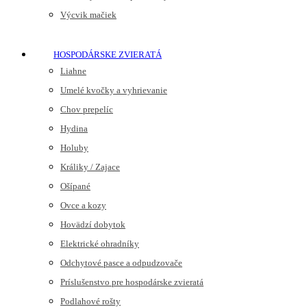
Výcvik mačiek
HOSPODÁRSKE ZVIERATÁ
Liahne
Umelé kvočky a vyhrievanie
Chov prepelíc
Hydina
Holuby
Králiky / Zajace
Ošípané
Ovce a kozy
Hovädzí dobytok
Elektrické ohradníky
Odchytové pasce a odpudzovače
Príslušenstvo pre hospodárske zvieratá
Podlahové rošty