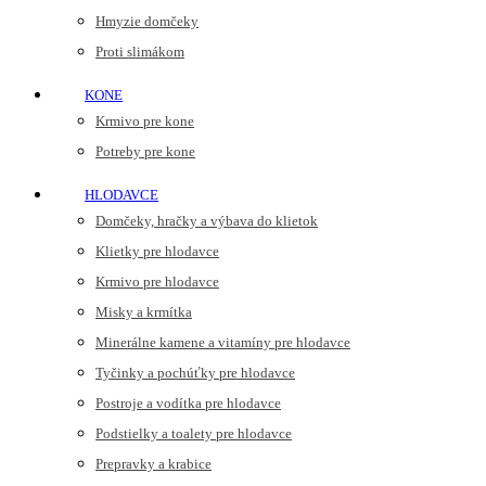
Hmyzie domčeky
Proti slimákom
KONE
Krmivo pre kone
Potreby pre kone
HLODAVCE
Domčeky, hračky a výbava do klietok
Klietky pre hlodavce
Krmivo pre hlodavce
Misky a krmítka
Minerálne kamene a vitamíny pre hlodavce
Tyčinky a pochúťky pre hlodavce
Postroje a vodítka pre hlodavce
Podstielky a toalety pre hlodavce
Prepravky a krabice