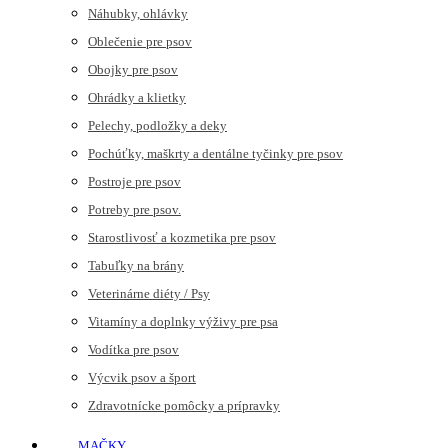
Náhubky, ohlávky
Oblečenie pre psov
Obojky pre psov
Ohrádky a klietky
Pelechy, podložky a deky
Pochúťky, maškrty a dentálne tyčinky pre psov
Postroje pre psov
Potreby pre psov.
Starostlivosť a kozmetika pre psov
Tabuľky na brány
Veterinárne diéty / Psy
Vitamíny a doplnky výživy pre psa
Vodítka pre psov
Výcvik psov a šport
Zdravotnícke pomôcky a prípravky
MAČKY