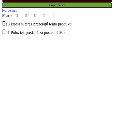
Kúpiť teraz
Porovnať
Share:
18
Ľudia si teraz prezerajú tento produkt!
51
Položiek predané za posledné 30 dní
Balík na poštu, Balikobox / SK
d 3,69 €
Poštový Express Kuriér
d 4,78 €
Osobný odber pre okres Stropkov
a adrese
isinec 85, STROPKOV