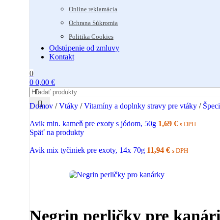
Online reklamácia
Ochrana Súkromia
Politika Cookies
Odstúpenie od zmluvy
Kontakt
0
0
0,00
€
Domov
/
Vtáky
/
Vitamíny a doplnky stravy pre vtáky
/
Špec
Avik min. kameň pre exoty s jódom, 50g
1,69
€
s DPH
Späť na produkty
Avik mix tyčiniek pre exoty, 14x 70g
11,94
€
s DPH
Negrin perličky pre kanári