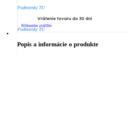
Podmienky TU
Vrátenie tovaru do 30 dní
Kliknutím zväčšíte
Podmienky TU
Popis a informácie o produkte
Popis
Ďalšie informácie
Doprava a Platba
Negrin perličky pre kanáriky, 30g
Negrin – prírodné semienka nigeru na podporu spevu kanárikov.
Vysoko kvalitné čistené semená nigeru podporujúce spievanie kanárov
Dávkovanie: 1 čajovú lyžičku Negrinu 2 x týždenne pridať do kŕmidla.
Hmotnosť: 30 g