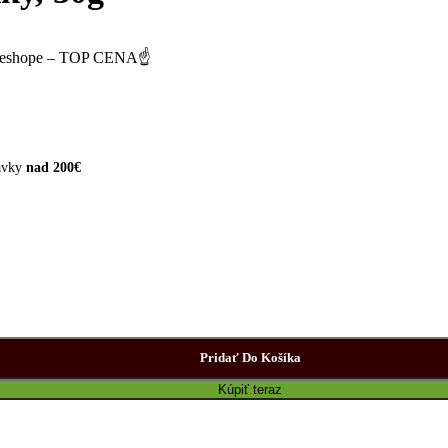
ne v eshope – TOP CENA☝
ávky
nad 200€
Pridať Do Košíka
Kúpiť teraz