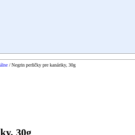
iálne
/
Negrin perličky pre kanáriky, 30g
ky, 30g