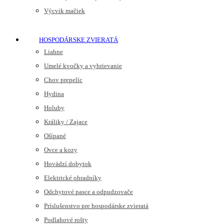
Výcvik mačiek
HOSPODÁRSKE ZVIERATÁ
Liahne
Umelé kvočky a vyhrievanie
Chov prepelíc
Hydina
Holuby
Králiky / Zajace
Ošípané
Ovce a kozy
Hovädzí dobytok
Elektrické ohradníky
Odchytové pasce a odpudzovače
Príslušenstvo pre hospodárske zvieratá
Podlahové rošty