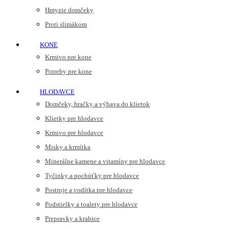
Hmyzie domčeky
Proti slimákom
KONE
Krmivo pre kone
Potreby pre kone
HLODAVCE
Domčeky, hračky a výbava do klietok
Klietky pre hlodavce
Krmivo pre hlodavce
Misky a krmítka
Minerálne kamene a vitamíny pre hlodavce
Tyčinky a pochúťky pre hlodavce
Postroje a vodítka pre hlodavce
Podstielky a toalety pre hlodavce
Prepravky a krabice