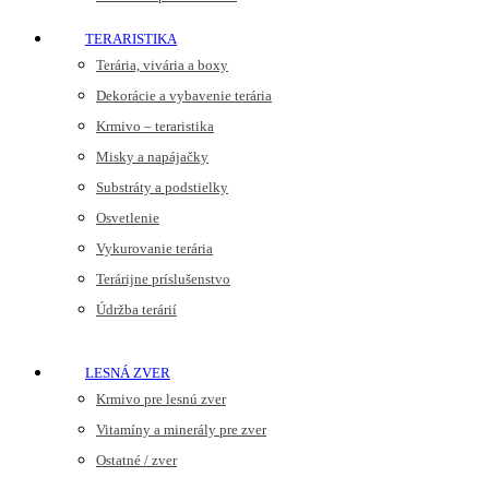
TERARISTIKA
Terária, vivária a boxy
Dekorácie a vybavenie terária
Krmivo – teraristika
Misky a napájačky
Substráty a podstielky
Osvetlenie
Vykurovanie terária
Terárijne príslušenstvo
Údržba terárií
LESNÁ ZVER
Krmivo pre lesnú zver
Vitamíny a minerály pre zver
Ostatné / zver