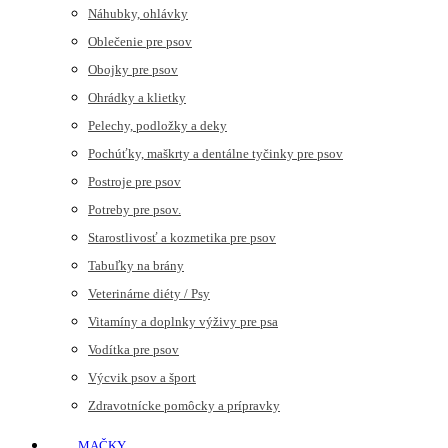
Náhubky, ohlávky
Oblečenie pre psov
Obojky pre psov
Ohrádky a klietky
Pelechy, podložky a deky
Pochúťky, maškrty a dentálne tyčinky pre psov
Postroje pre psov
Potreby pre psov.
Starostlivosť a kozmetika pre psov
Tabuľky na brány
Veterinárne diéty / Psy
Vitamíny a doplnky výživy pre psa
Vodítka pre psov
Výcvik psov a šport
Zdravotnícke pomôcky a prípravky
MAČKY