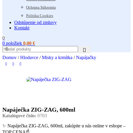
Ochrana Súkromia
Politika Cookies
Odstúpenie od zmluvy
Kontakt
0
0
položiek
0,00
€
Domov
/
Hlodavce
/
Misky a krmítka
/
Napájačky
Napáječka ZIG-ZAG, 600ml
Katalógové číslo:
0703
✨ Napáječka ZIG-ZAG, 600ml, zakúpite u nás online v eshope –
TOP CENA☝