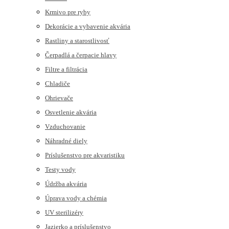
Krmivo pre ryby
Dekorácie a vybavenie akvária
Rastliny a starostlivosť
Čerpadlá a čerpacie hlavy
Filtre a filtrácia
Chladiče
Ohrievače
Osvetlenie akvária
Vzduchovanie
Náhradné diely
Príslušenstvo pre akvaristiku
Testy vody
Údržba akvária
Úprava vody a chémia
UV sterilizéry
Jazierko a príslušenstvo