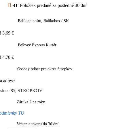
41
Položiek predané za posledné 30 dní
Balík na poštu, Balikobox / SK
d 3,69 €
Poštový Express Kuriér
d 4,78 €
Osobný odber pre okres Stropkov
a adrese
isinec 85, STROPKOV
Záruka 2 na roky
odmienky TU
Vrátenie tovaru do 30 dní