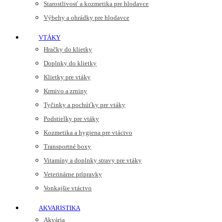
Starostlivosť a kozmetika pre hlodavce
Výbehy a ohrádky pre hlodavce
VTÁKY
Hračky do klietky
Doplnky do klietky
Klietky pre vtáky
Krmivo a zrniny
Tyčinky a pochúťky pre vtáky
Podstielky pre vtáky
Kozmetika a hygiena pre vtáctvo
Transportné boxy
Vitamíny a doplnky stravy pre vtáky
Veterinárne prípravky
Vonkajšie vtáctvo
AKVARISTIKA
Akvária