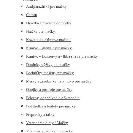
Antiparazitiká pre mačky
Catnip
Dvierka a mačacie domčeky
Hračky pre mačky
Kozmetika a úprava mačiek
Krmivo – granule pre mačky
Krmivo – konzervy a vlhká strava pre mačky
Doplnky výživy pre mačky
Pochúťky, maškrty pre mačky
Misky a zásobníky na krmivo pre mačky
Obojky a postroje pre mačky
Pelechy, odpočívadlá a škrabadlá
Podstielky a toalety pre mačky
Prepravky a tašky
Veterinárne diéty / Mačky
Vitamíny a liečivá pre mačky