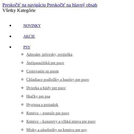
Preskočiť na navigáciu
Preskočiť na hlavný obsah
Všetky Kategórie
NOVINKY
AKCIE
PSY
Adresáre, prívesky, svetielka
Antiparazitiká pre psov
Cestovanie so psom
Chladiace podložky a bazény pre psov
Dvierka a búdy pre psov
Hračky pre psa
Hygiena a poriadok
Krmivo – granule pre psov
Krmivo – konzervy a vlhká strava pre psov
Misky a zásobníky na krmivo pre psy