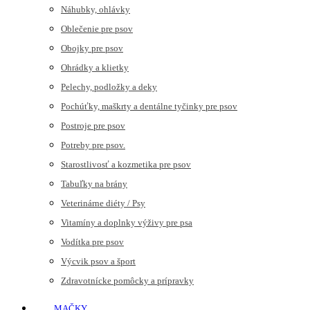
Náhubky, ohlávky
Oblečenie pre psov
Obojky pre psov
Ohrádky a klietky
Pelechy, podložky a deky
Pochúťky, maškrty a dentálne tyčinky pre psov
Postroje pre psov
Potreby pre psov.
Starostlivosť a kozmetika pre psov
Tabuľky na brány
Veterinárne diéty / Psy
Vitamíny a doplnky výživy pre psa
Vodítka pre psov
Výcvik psov a šport
Zdravotnícke pomôcky a prípravky
MAČKY