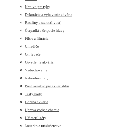
Krmivo pre ryby
Dekorácie a vybavenie akvária
Rastliny a starostlivosť
Čerpadlá a čerpacie hlavy
Filtre a filtrácia
Chladiče
Ohrievače
Osvetlenie akvária
Vzduchovanie
Náhradné diely
Príslušenstvo pre akvaristiku
Testy vody
Údržba akvária
Úprava vody a chémia
UV sterilizéry
Jazierko a príslušenstvo