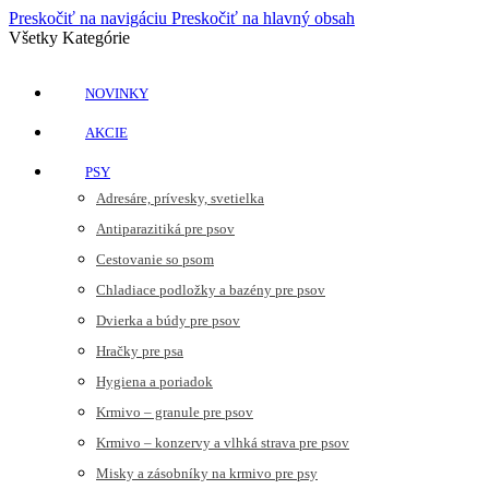
Preskočiť na navigáciu
Preskočiť na hlavný obsah
Všetky Kategórie
NOVINKY
AKCIE
PSY
Adresáre, prívesky, svetielka
Antiparazitiká pre psov
Cestovanie so psom
Chladiace podložky a bazény pre psov
Dvierka a búdy pre psov
Hračky pre psa
Hygiena a poriadok
Krmivo – granule pre psov
Krmivo – konzervy a vlhká strava pre psov
Misky a zásobníky na krmivo pre psy