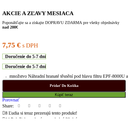
AKCIE A ZĽAVY MESIACA
Poponáhľajte sa a získajte DOPRAVU ZDARMA pre všetky objednávky
nad 200€
7,75
€
s DPH
Doručenie do 5-7 dní
Doručenie do 5-7 dní
množstvo Náhradní hranaté těsnění pod hlavu filtru EPF-8000U
Pridať Do Košíka
Kúpiť teraz
Porovnať
Share:
8
Ľudia si teraz prezerajú tento produkt!
14
Položiek predané za posledné 30 dní