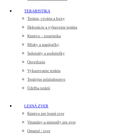
TERARISTIKA
Terária, vivária a boxy
Dekorácie a vybavenie terária
Krmivo – teraristika
Misky a napájačky
Substráty a podstielky
Osvetlenie
Vykurovanie terária
Terárijne príslušenstvo
Údržba terárií
LESNÁ ZVER
Krmivo pre lesnú zver
Vitamíny a minerály pre zver
Ostatné / zver