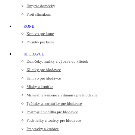
Hmyzie domčeky
Proti slimákom
KONE
Krmivo pre kone
Potreby pre kone
HLODAVCE
Domčeky, hračky a výbava do klietok
Klietky pre hlodavce
Krmivo pre hlodavce
Misky a krmítka
Minerálne kamene a vitamíny pre hlodavce
Tyčinky a pochúťky pre hlodavce
Postroje a vodítka pre hlodavce
Podstielky a toalety pre hlodavce
Prepravky a krabice