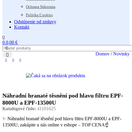
Ochrana Súkromia
Politika Cookies
Odstúpenie od zmluvy
Kontakt
0
0
0,00
€
Domov
/
Novinky
Náhradní hranaté těsnění pod hlavu filtru EPF-
8000U a EPF-13500U
Katalógové číslo:
41101625
✨ Náhradní hranaté těsnění pod hlavu filtru EPF-8000U a EPF-
13500U, zakúpite u nás online v eshope – TOP CENA☝