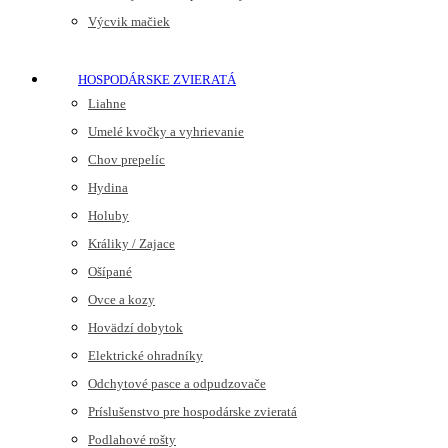
Výcvik mačiek
HOSPODÁRSKE ZVIERATÁ
Liahne
Umelé kvočky a vyhrievanie
Chov prepelíc
Hydina
Holuby
Králiky / Zajace
Ošípané
Ovce a kozy
Hovädzí dobytok
Elektrické ohradníky
Odchytové pasce a odpudzovače
Príslušenstvo pre hospodárske zvieratá
Podlahové rošty