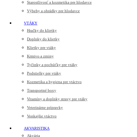
Starostlivosť a kozmetika pre hlodavce
Výbehy a ohrádky pre hlodavce
VTÁKY
Hračky do klietky
Doplnky do klietky
Klietky pre vtáky
Krmivo a zrniny
Tyčinky a pochúťky pre vtáky
Podstielky pre vtáky
Kozmetika a hygiena pre vtáctvo
Transportné boxy
Vitamíny a doplnky stravy pre vtáky
Veterinárne prípravky
Vonkajšie vtáctvo
AKVARISTIKA
Akvária