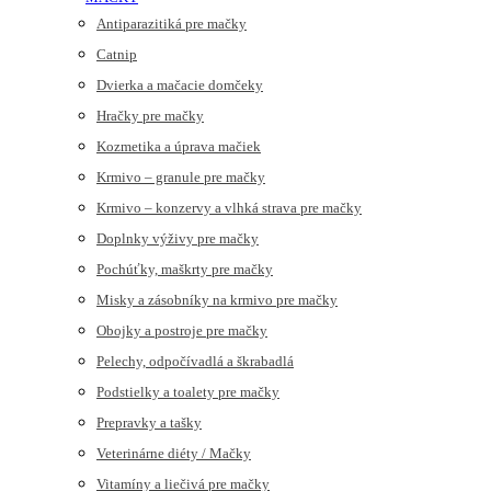
Antiparazitiká pre mačky
Catnip
Dvierka a mačacie domčeky
Hračky pre mačky
Kozmetika a úprava mačiek
Krmivo – granule pre mačky
Krmivo – konzervy a vlhká strava pre mačky
Doplnky výživy pre mačky
Pochúťky, maškrty pre mačky
Misky a zásobníky na krmivo pre mačky
Obojky a postroje pre mačky
Pelechy, odpočívadlá a škrabadlá
Podstielky a toalety pre mačky
Prepravky a tašky
Veterinárne diéty / Mačky
Vitamíny a liečivá pre mačky