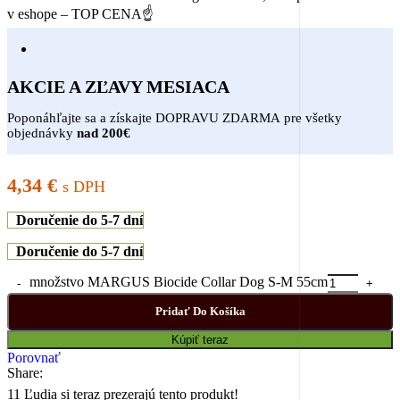
v eshope – TOP CENA☝
AKCIE A ZĽAVY MESIACA
Poponáhľajte sa a získajte DOPRAVU ZDARMA pre všetky
objednávky
nad 200€
4,34
€
s DPH
Doručenie do 5-7 dní
Doručenie do 5-7 dní
množstvo MARGUS Biocide Collar Dog S-M 55cm
Pridať Do Košíka
Kúpiť teraz
Porovnať
Share:
11
Ľudia si teraz prezerajú tento produkt!