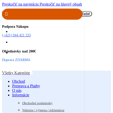
Preskočiť na navigáciu
Preskočiť na hlavný obsah
Hľadať
Podpora Nákupu
(+421) 944 421 333
Objednávky nad 200€
Doprava ZDARMA
Všetky Kategórie
Obchod
Preprava a Platby
O nás
Informácie
Obchodné podmienky
Vrátenie / výmena / reklamácia