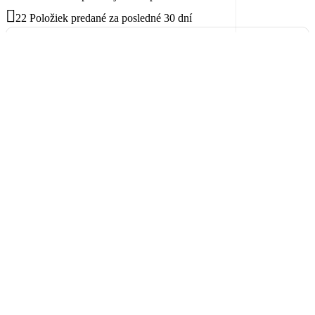
22
Položiek predané za posledné 30 dní
Balík na poštu,
Balikobox / SK
od 3,69 €
Poštový Express Kuriér
od 4,78 €
Osobný odber pre
okres Stropkov
Na adrese
Tisinec 85,
STROPKOV
Záruka 2 na roky