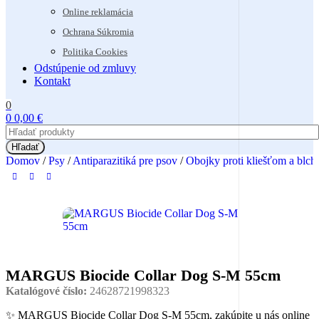
Online reklamácia
Ochrana Súkromia
Politika Cookies
Odstúpenie od zmluvy
Kontakt
0
0
0,00
€
Hľadať
Domov
/
Psy
/
Antiparazitiká pre psov
/
Obojky proti kliešťom a blc
MARGUS Biocide Collar Dog S-M 55cm
Katalógové číslo:
24628721998323
✨ MARGUS Biocide Collar Dog S-M 55cm, zakúpite u nás online