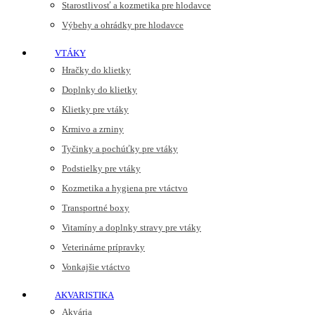
Starostlivosť a kozmetika pre hlodavce
Výbehy a ohrádky pre hlodavce
VTÁKY
Hračky do klietky
Doplnky do klietky
Klietky pre vtáky
Krmivo a zrniny
Tyčinky a pochúťky pre vtáky
Podstielky pre vtáky
Kozmetika a hygiena pre vtáctvo
Transportné boxy
Vitamíny a doplnky stravy pre vtáky
Veterinárne prípravky
Vonkajšie vtáctvo
AKVARISTIKA
Akvária