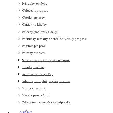
Náhubky, ohlávky
Oblečenie pre psov
Obojky pre psov
Ohrádky a klietky
Pelechy, podložky a deky
Pochúťky, maškrty a dentálne tyčinky pre psov
Postroje pre psov
Potreby pre psov.
Starostlivosť a kozmetika pre psov
Tabuľky na brány
Veterinárne diéty / Psy
Vitamíny a doplnky výživy pre psa
Vodítka pre psov
Výcvik psov a šport
Zdravotnícke pomôcky a prípravky
MAČKY