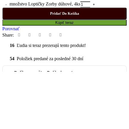
množstvo Loptičky Zorby dúhové, 4ks
Pridať Do Košíka
Kúpiť teraz
Porovnať
Share:
16
Ľudia si teraz prezerajú tento produkt!
54
Položiek predané za posledné 30 dní
Balík na poštu, Balikobox /
SK
od 3,69 €
Poštový Express Kuriér
od 4,78 €
Osobný odber pre okres
Stropkov