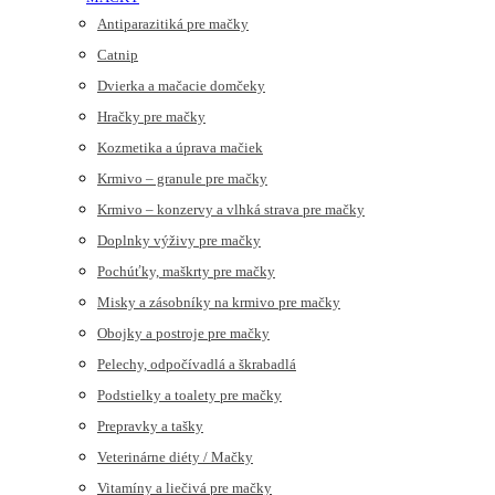
Antiparazitiká pre mačky
Catnip
Dvierka a mačacie domčeky
Hračky pre mačky
Kozmetika a úprava mačiek
Krmivo – granule pre mačky
Krmivo – konzervy a vlhká strava pre mačky
Doplnky výživy pre mačky
Pochúťky, maškrty pre mačky
Misky a zásobníky na krmivo pre mačky
Obojky a postroje pre mačky
Pelechy, odpočívadlá a škrabadlá
Podstielky a toalety pre mačky
Prepravky a tašky
Veterinárne diéty / Mačky
Vitamíny a liečivá pre mačky