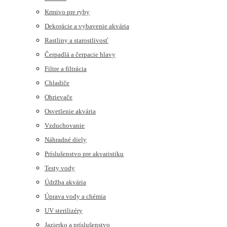
Krmivo pre ryby
Dekorácie a vybavenie akvária
Rastliny a starostlivosť
Čerpadlá a čerpacie hlavy
Filtre a filtrácia
Chladiče
Ohrievače
Osvetlenie akvária
Vzduchovanie
Náhradné diely
Príslušenstvo pre akvaristiku
Testy vody
Údržba akvária
Úprava vody a chémia
UV sterilizéry
Jazierko a príslušenstvo