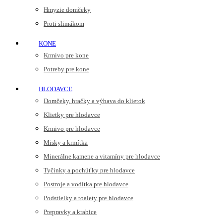
Hmyzie domčeky
Proti slimákom
KONE
Krmivo pre kone
Potreby pre kone
HLODAVCE
Domčeky, hračky a výbava do klietok
Klietky pre hlodavce
Krmivo pre hlodavce
Misky a krmítka
Minerálne kamene a vitamíny pre hlodavce
Tyčinky a pochúťky pre hlodavce
Postroje a vodítka pre hlodavce
Podstielky a toalety pre hlodavce
Prepravky a krabice