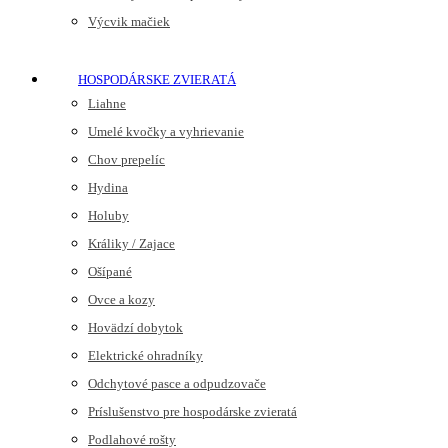
Výcvik mačiek
HOSPODÁRSKE ZVIERATÁ
Liahne
Umelé kvočky a vyhrievanie
Chov prepelíc
Hydina
Holuby
Králiky / Zajace
Ošípané
Ovce a kozy
Hovädzí dobytok
Elektrické ohradníky
Odchytové pasce a odpudzovače
Príslušenstvo pre hospodárske zvieratá
Podlahové rošty