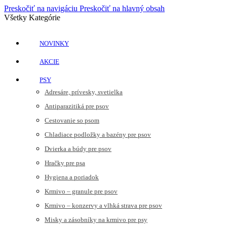
Preskočiť na navigáciu
Preskočiť na hlavný obsah
Všetky Kategórie
NOVINKY
AKCIE
PSY
Adresáre, prívesky, svetielka
Antiparazitiká pre psov
Cestovanie so psom
Chladiace podložky a bazény pre psov
Dvierka a búdy pre psov
Hračky pre psa
Hygiena a poriadok
Krmivo – granule pre psov
Krmivo – konzervy a vlhká strava pre psov
Misky a zásobníky na krmivo pre psy