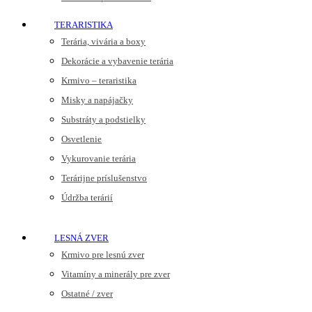
TERARISTIKA
Terária, vivária a boxy
Dekorácie a vybavenie terária
Krmivo – teraristika
Misky a napájačky
Substráty a podstielky
Osvetlenie
Vykurovanie terária
Terárijne príslušenstvo
Údržba terárií
LESNÁ ZVER
Krmivo pre lesnú zver
Vitamíny a minerály pre zver
Ostatné / zver