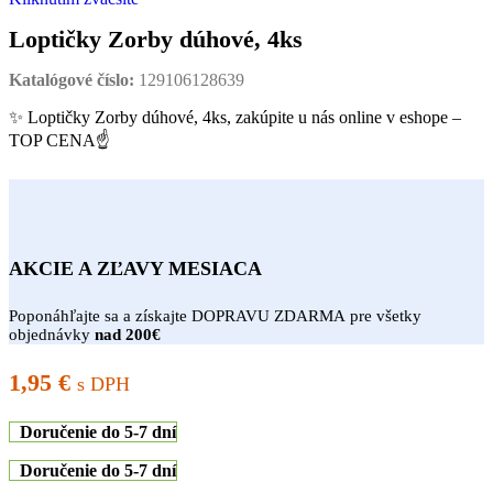
Loptičky Zorby dúhové, 4ks
Katalógové číslo:
129106128639
✨ Loptičky Zorby dúhové, 4ks, zakúpite u nás online v eshope –
TOP CENA☝
AKCIE A ZĽAVY MESIACA
Poponáhľajte sa a získajte DOPRAVU ZDARMA pre všetky
objednávky
nad 200€
1,95
€
s DPH
Doručenie do 5-7 dní
Doručenie do 5-7 dní