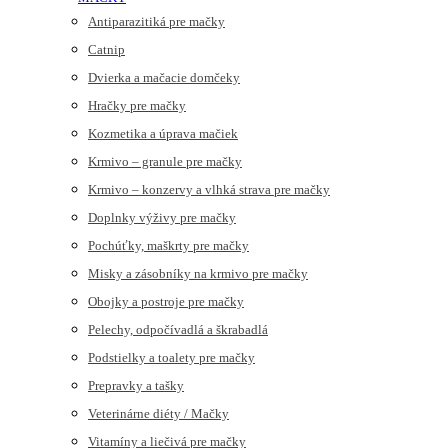
Antiparazitiká pre mačky
Catnip
Dvierka a mačacie domčeky
Hračky pre mačky
Kozmetika a úprava mačiek
Krmivo – granule pre mačky
Krmivo – konzervy a vlhká strava pre mačky
Doplnky výživy pre mačky
Pochúťky, maškrty pre mačky
Misky a zásobníky na krmivo pre mačky
Obojky a postroje pre mačky
Pelechy, odpočívadlá a škrabadlá
Podstielky a toalety pre mačky
Prepravky a tašky
Veterinárne diéty / Mačky
Vitamíny a liečivá pre mačky