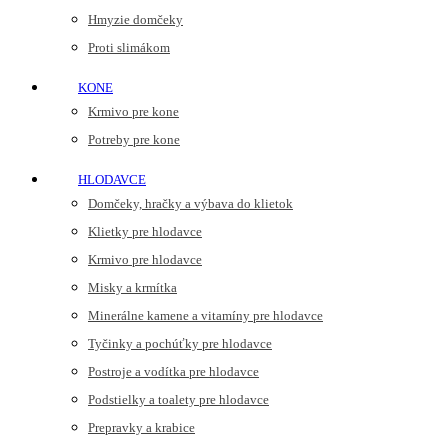
Hmyzie domčeky
Proti slimákom
KONE
Krmivo pre kone
Potreby pre kone
HLODAVCE
Domčeky, hračky a výbava do klietok
Klietky pre hlodavce
Krmivo pre hlodavce
Misky a krmítka
Minerálne kamene a vitamíny pre hlodavce
Tyčinky a pochúťky pre hlodavce
Postroje a vodítka pre hlodavce
Podstielky a toalety pre hlodavce
Prepravky a krabice