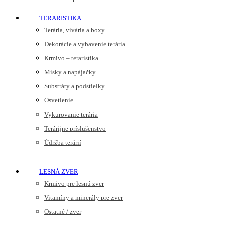
TERARISTIKA
Terária, vivária a boxy
Dekorácie a vybavenie terária
Krmivo – teraristika
Misky a napájačky
Substráty a podstielky
Osvetlenie
Vykurovanie terária
Terárijne príslušenstvo
Údržba terárií
LESNÁ ZVER
Krmivo pre lesnú zver
Vitamíny a minerály pre zver
Ostatné / zver