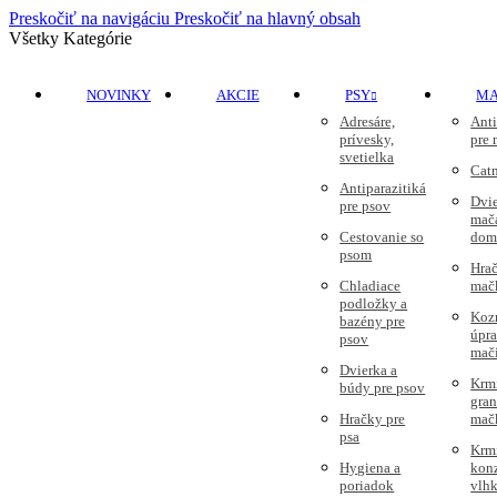
Preskočiť na navigáciu
Preskočiť na hlavný obsah
Všetky Kategórie
NOVINKY
AKCIE
PSY
M
Adresáre,
Anti
prívesky,
pre
svetielka
Cat
Antiparazitiká
Dvie
pre psov
mač
Cestovanie so
dom
psom
Hrač
Chladiace
mač
podložky a
Koz
bazény pre
úpr
psov
mač
Dvierka a
Krm
búdy pre psov
gran
Hračky pre
mač
psa
Krm
Hygiena a
kon
poriadok
vlhk