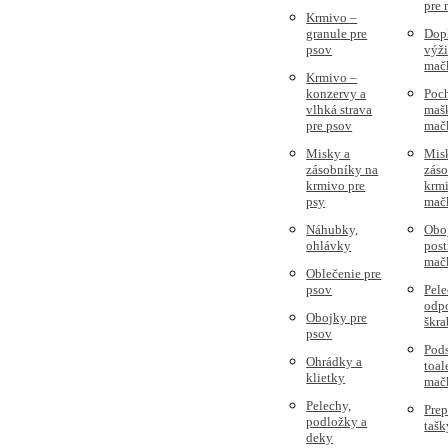
pre
Krmivo –
granule pre
Dop
psov
výži
mač
Krmivo –
konzervy a
Poc
vlhká strava
mašk
pre psov
mač
Misky a
Mis
zásobníky na
zás
krmivo pre
krmi
psy
mač
Náhubky,
Obo
ohlávky
post
mač
Oblečenie pre
psov
Pele
odpo
Obojky pre
škra
psov
Pods
Ohrádky a
toal
klietky
mač
Pelechy,
Prep
podložky a
tašk
deky