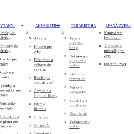
VTÁKY
AKVARISTIKA
TERARISTIKA
LESNÁ ZVER
Hračky do
Krmivo pre
klietky
lesnú zver
Akvária
Terária,
vivária a
Doplnky do
Vitamíny a
Krmivo pre
boxy
klietky
minerály pre
ryby
zver
Dekorácie a
Klietky pre
Dekorácie a
vybavenie
vtáky
Ostatné / zver
vybavenie
terária
akvária
Krmivo a
Krmivo –
zrniny
Rastliny a
teraristika
starostlivosť
Tyčinky a
Misky a
pochúťky pre
Čerpadlá a
napájačky
vtáky
čerpacie hlavy
Substráty a
Podstielky
Filtre a
podstielky
pre vtáky
filtrácia
Osvetlenie
Kozmetika a
Chladiče
hygiena pre
Vykurovanie
Ohrievače
vtáctvo
terária
Osvetlenie