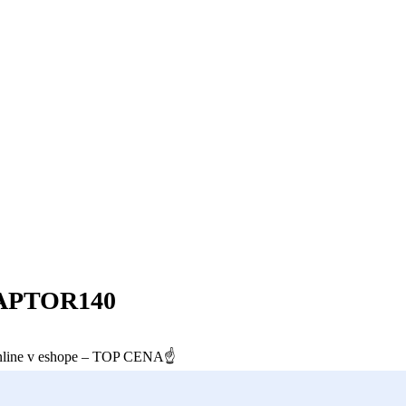
RAPTOR140
nline v eshope – TOP CENA☝