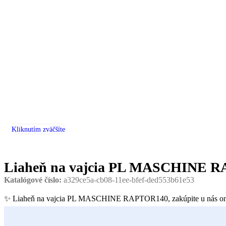
Kliknutím zväčšíte
Liaheň na vajcia PL MASCHINE 
Katalógové číslo:
a329ce5a-cb08-11ee-bfef-ded553b61e53
✨ Liaheň na vajcia PL MASCHINE RAPTOR140, zakúpite u nás o