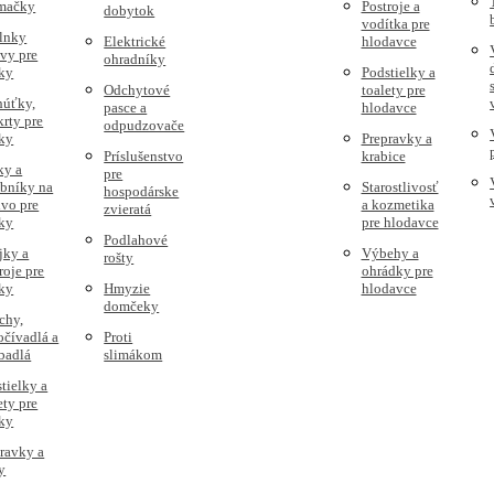
 mačky
Postroje a
dobytok
vodítka pre
lnky
Elektrické
hlodavce
vy pre
ohradníky
ky
Podstielky a
Odchytové
toalety pre
húťky,
pasce a
hlodavce
rty pre
odpudzovače
ky
Prepravky a
Príslušenstvo
krabice
ky a
pre
obníky na
Starostlivosť
hospodárske
vo pre
a kozmetika
zvieratá
ky
pre hlodavce
Podlahové
jky a
Výbehy a
rošty
roje pre
ohrádky pre
ky
Hmyzie
hlodavce
domčeky
chy,
čívadlá a
Proti
badlá
slimákom
tielky a
ety pre
ky
ravky a
y