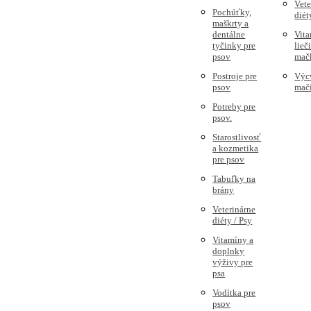
Vete
Pochúťky,
diét
maškrty a
dentálne
Vita
tyčinky pre
lieč
psov
mač
Postroje pre
Výc
psov
mač
Potreby pre
psov.
Starostlivosť
a kozmetika
pre psov
Tabuľky na
brány
Veterinárne
diéty / Psy
Vitamíny a
doplnky
výživy pre
psa
Vodítka pre
psov