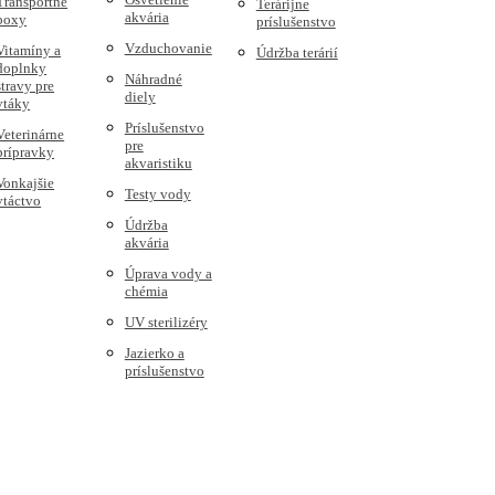
Transportné
Terárijne
akvária
boxy
príslušenstvo
Vzduchovanie
Vitamíny a
Údržba terárií
doplnky
Náhradné
stravy pre
diely
vtáky
Príslušenstvo
Veterinárne
pre
prípravky
akvaristiku
Vonkajšie
Testy vody
vtáctvo
Údržba
akvária
Úprava vody a
chémia
UV sterilizéry
Jazierko a
príslušenstvo