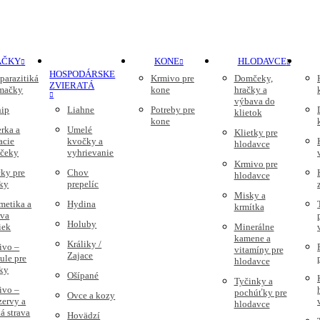
AČKY
KONE
HLODAVCE
HOSPODÁRSKE
parazitiká
Krmivo pre
Domčeky,
ZVIERATÁ
 mačky
kone
hračky a
výbava do
nip
Liahne
Potreby pre
klietok
kone
rka a
Umelé
Klietky pre
acie
kvočky a
hlodavce
čeky
vyhrievanie
Krmivo pre
ky pre
Chov
hlodavce
ky
prepelíc
Misky a
metika a
Hydina
krmítka
ava
Holuby
iek
Minerálne
kamene a
Králiky /
ivo –
vitamíny pre
Zajace
ule pre
hlodavce
ky
Ošípané
Tyčinky a
ivo –
pochúťky pre
Ovce a kozy
zervy a
hlodavce
á strava
Hovädzí