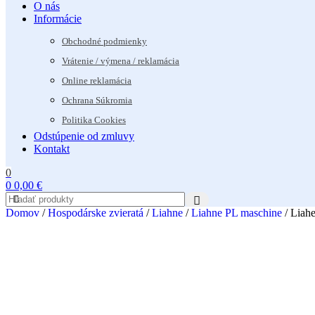
O nás
Informácie
Obchodné podmienky
Vrátenie / výmena / reklamácia
Online reklamácia
Ochrana Súkromia
Politika Cookies
Odstúpenie od zmluvy
Kontakt
0
0
0,00
€
Domov
/
Hospodárske zvieratá
/
Liahne
/
Liahne PL maschine
/
Liah