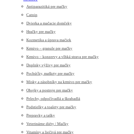
Antiparazitiká pre mačky
Catnip
Dvierka a mačacie domčeky
Hračky pre mačky
Kozmetika a úprava mačiek
Krmivo – granule pre mačky
Krmivo – konzervy a vlhká strava pre mačky
Doplnky výživy pre mačky
Pochúťky, maškrty pre mačky
Misky a zásobníky na krmivo pre mačky
Obojky a postroje pre mačky
Pelechy, odpočívadlá a škrabadlá
Podstielky a toalety pre mačky
Prepravky a tašky
Veterinárne diéty / Mačky
Vitamíny a liečivá pre mačky