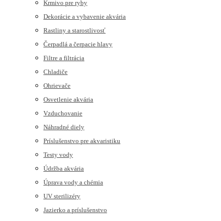
Krmivo pre ryby
Dekorácie a vybavenie akvária
Rastliny a starostlivosť
Čerpadlá a čerpacie hlavy
Filtre a filtrácia
Chladiče
Ohrievače
Osvetlenie akvária
Vzduchovanie
Náhradné diely
Príslušenstvo pre akvaristiku
Testy vody
Údržba akvária
Úprava vody a chémia
UV sterilizéry
Jazierko a príslušenstvo