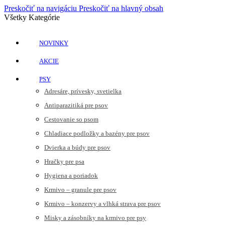
Preskočiť na navigáciu
Preskočiť na hlavný obsah
Všetky Kategórie
NOVINKY
AKCIE
PSY
Adresáre, prívesky, svetielka
Antiparazitiká pre psov
Cestovanie so psom
Chladiace podložky a bazény pre psov
Dvierka a búdy pre psov
Hračky pre psa
Hygiena a poriadok
Krmivo – granule pre psov
Krmivo – konzervy a vlhká strava pre psov
Misky a zásobníky na krmivo pre psy