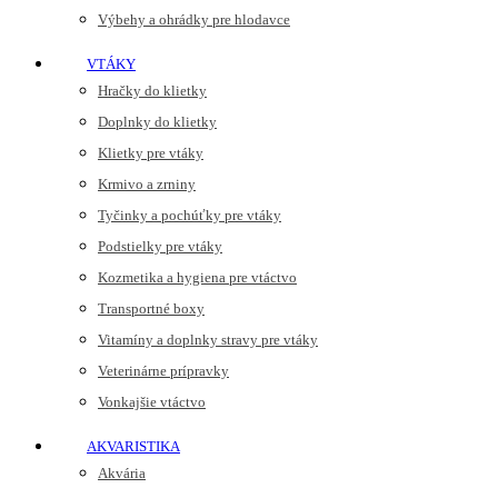
Výbehy a ohrádky pre hlodavce
VTÁKY
Hračky do klietky
Doplnky do klietky
Klietky pre vtáky
Krmivo a zrniny
Tyčinky a pochúťky pre vtáky
Podstielky pre vtáky
Kozmetika a hygiena pre vtáctvo
Transportné boxy
Vitamíny a doplnky stravy pre vtáky
Veterinárne prípravky
Vonkajšie vtáctvo
AKVARISTIKA
Akvária