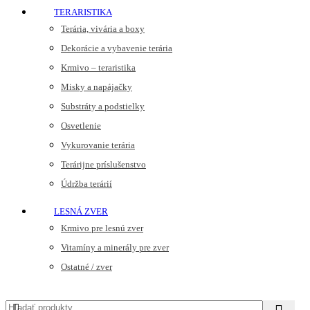
TERARISTIKA
Terária, vivária a boxy
Dekorácie a vybavenie terária
Krmivo – teraristika
Misky a napájačky
Substráty a podstielky
Osvetlenie
Vykurovanie terária
Terárijne príslušenstvo
Údržba terárií
LESNÁ ZVER
Krmivo pre lesnú zver
Vitamíny a minerály pre zver
Ostatné / zver