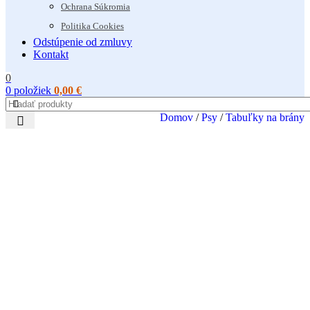
Ochrana Súkromia
Politika Cookies
Odstúpenie od zmluvy
Kontakt
0
0
položiek
0,00
€
Domov
/
Psy
/
Tabuľky na brány
Kliknutím zväčšíte
HP Tabulka POZOR PES – zlaty retriever
Katalógové číslo:
c7d9708561b3
✨ HP product for Happy Pets Tabulka POZOR PES – zlaty
retriever, zakúpite u nás online v eshope vhodné pre zvieratá na
domáce použitie vo Vašich dvoroch a záhradách – TOP CENA :