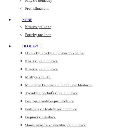
Hmyzie domčeky
Proti slimákom
KONE
Krmivo pre kone
Potreby pre kone
HLODAVCE
Domčeky, hračky a výbava do klietok
Klietky pre hlodavce
Krmivo pre hlodavce
Misky a krmítka
Minerálne kamene a vitamíny pre hlodavce
Tyčinky a pochúťky pre hlodavce
Postroje a vodítka pre hlodavce
Podstielky a toalety pre hlodavce
Prepravky a krabice
Starostlivosť a kozmetika pre hlodavce