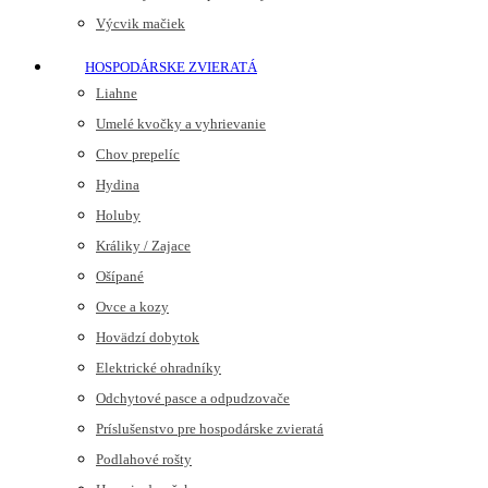
Výcvik mačiek
HOSPODÁRSKE ZVIERATÁ
Liahne
Umelé kvočky a vyhrievanie
Chov prepelíc
Hydina
Holuby
Králiky / Zajace
Ošípané
Ovce a kozy
Hovädzí dobytok
Elektrické ohradníky
Odchytové pasce a odpudzovače
Príslušenstvo pre hospodárske zvieratá
Podlahové rošty