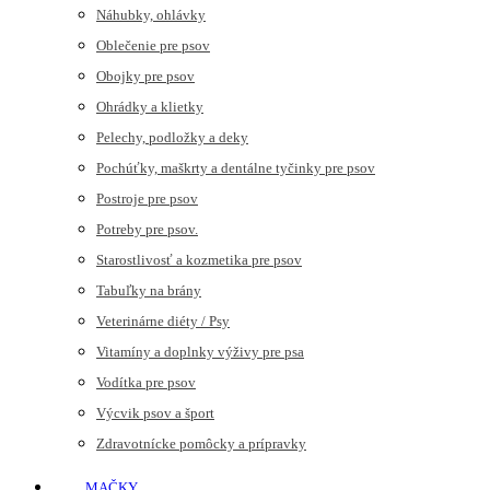
Náhubky, ohlávky
Oblečenie pre psov
Obojky pre psov
Ohrádky a klietky
Pelechy, podložky a deky
Pochúťky, maškrty a dentálne tyčinky pre psov
Postroje pre psov
Potreby pre psov.
Starostlivosť a kozmetika pre psov
Tabuľky na brány
Veterinárne diéty / Psy
Vitamíny a doplnky výživy pre psa
Vodítka pre psov
Výcvik psov a šport
Zdravotnícke pomôcky a prípravky
MAČKY