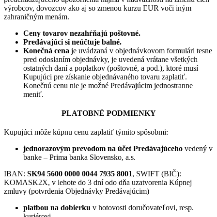
výrobcov, dovozcov ako aj so zmenou kurzu EUR voči iným
zahraničným menám.
Ceny tovarov nezahŕňajú poštovné.
Predávajúci si neúčtuje balné.
Konečná cena
je uvádzaná v objednávkovom formulári tesne
pred odoslaním objednávky, je uvedená vrátane všetkých
ostatných daní a poplatkov (poštovné, a pod.), ktoré musí
Kupujúci pre získanie objednávaného tovaru zaplatiť.
Konečnú cenu nie je možné Predávajúcim jednostranne
meniť.
PLATOBNÉ PODMIENKY
Kupujúci môže kúpnu cenu zaplatiť týmito spôsobmi:
jednorazovým prevodom na účet Predávajúceho
vedený v
banke – Prima banka Slovensko, a.s.
IBAN:
SK94 5600 0000 0044 7935 8001
, SWIFT (BIČ):
KOMASK2X, v lehote do 3 dní odo dňa uzatvorenia Kúpnej
zmluvy (potvrdenia Objednávky Predávajúcim)
platbou na dobierku
v hotovosti doručovateľovi, resp.
kuriérovi.