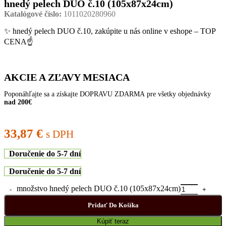
hnedý pelech DUO č.10 (105x87x24cm)
Katalógové číslo:
1011020280960
✨ hnedý pelech DUO č.10, zakúpite u nás online v eshope – TOP
CENA☝
AKCIE A ZĽAVY MESIACA
Poponáhľajte sa a získajte DOPRAVU ZDARMA pre všetky objednávky
nad 200€
33,87
€
s DPH
Doručenie do 5-7 dní
Doručenie do 5-7 dní
množstvo hnedý pelech DUO č.10 (105x87x24cm)
Pridať Do Košíka
Kúpiť teraz