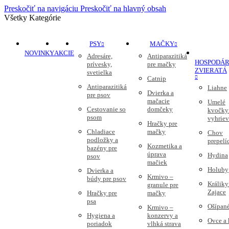
Preskočiť na navigáciu
Preskočiť na hlavný obsah
Všetky Kategórie
PSY
MAČKY
NOVINKY
AKCIE
Adresáre,
Antiparazitiká
HOSPODÁR
prívesky,
pre mačky
ZVIERATÁ
svetielka
Catnip
Antiparazitiká
Liahne
Dvierka a
pre psov
mačacie
Umelé
Cestovanie so
domčeky
kvočky
psom
vyhriev
Hračky pre
Chladiace
mačky
Chov
podložky a
prepelí
Kozmetika a
bazény pre
úprava
Hydina
psov
mačiek
Holuby
Dvierka a
Krmivo –
búdy pre psov
Králiky
granule pre
Zajace
Hračky pre
mačky
psa
Ošípan
Krmivo –
Hygiena a
konzervy a
Ovce a
poriadok
vlhká strava