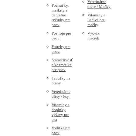
Veterinárne
Pochúťky,
diéty / Mačky
maškrty a
dentálne
Vitamíny a
tyčinky pre
liečivá pre
psov
mačky
Postroje pre
Výcvik
psov
mačiek
Potreby pre
psov.
Starostlivosť
a kozmetika
pre psov
Tabuľky na
brány
Veterinárne
diéty / Psy
Vitamíny a
doplnky
výživy pre
psa
Vodítka pre
psov