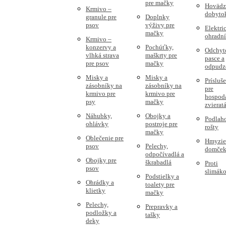
pre mačky
Hovädz
Krmivo –
dobyto
granule pre
Doplnky
psov
výživy pre
Elektri
mačky
ohradn
Krmivo –
konzervy a
Pochúťky,
Odchyt
vlhká strava
maškrty pre
pasce a
pre psov
mačky
odpudz
Misky a
Misky a
Prísluš
zásobníky na
zásobníky na
pre
krmivo pre
krmivo pre
hospod
psy
mačky
zvierat
Náhubky,
Obojky a
Podlah
ohlávky
postroje pre
rošty
mačky
Oblečenie pre
Hmyzie
psov
Pelechy,
domče
odpočívadlá a
Obojky pre
škrabadlá
Proti
psov
slimák
Podstielky a
Ohrádky a
toalety pre
klietky
mačky
Pelechy,
Prepravky a
podložky a
tašky
deky