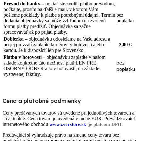
Prevod do banky
– pokiaľ ste zvolili platbu prevodom,
počkajte, prosím na ďalší e-mail, v ktorom Vám
pošleme podklady k platbe s potrebnými údajmi. Termín
bez
dodania objednávky sa môže vzhľadom na zvolenú
poplatku
formu platby predĺžiť. Objednávka sa začne
spracovávať až po prijatí platby.
Dobierka
– objednávku odosielame na Vašu adresu a
pri jej prevzatí zaplatíte kuriérovi v hotovosti alebo
2,00 €
kartou. Je k dispozícií len pre Slovensko.
Platba v hotovosti
– objednávku zaplatíte v našom
bez
sklade konkrétne táto možnosť platí LEN PRE
OSOBNÝ ODBER a to v hotovosti, na základe
poplatku
vystavenej faktúry.
Cena a platobné podmienky
Ceny predávaných tovarov sú uvedené pri jednotlivých tovaroch a
sú aktuálne. Cena tovaru je uvedená v mene EUR. Prevádzkovateľ
internetového obchodu
www.zverstore.sk
je
platcom DPH
.
Predávajúci si vyhradzuje právo na zmenu ceny tovaru bez
predchádzajúceho upozornenia najmä v nadväznosti na zmenu cien