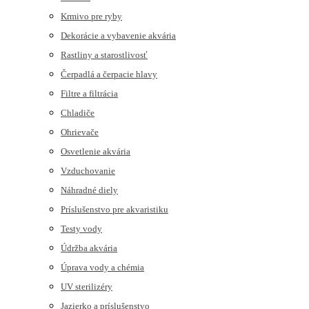
Krmivo pre ryby
Dekorácie a vybavenie akvária
Rastliny a starostlivosť
Čerpadlá a čerpacie hlavy
Filtre a filtrácia
Chladiče
Ohrievače
Osvetlenie akvária
Vzduchovanie
Náhradné diely
Príslušenstvo pre akvaristiku
Testy vody
Údržba akvária
Úprava vody a chémia
UV sterilizéry
Jazierko a príslušenstvo