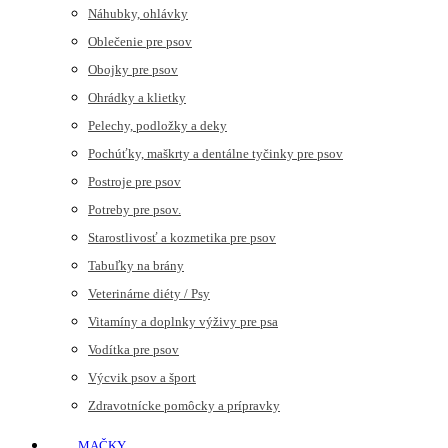
Náhubky, ohlávky
Oblečenie pre psov
Obojky pre psov
Ohrádky a klietky
Pelechy, podložky a deky
Pochúťky, maškrty a dentálne tyčinky pre psov
Postroje pre psov
Potreby pre psov.
Starostlivosť a kozmetika pre psov
Tabuľky na brány
Veterinárne diéty / Psy
Vitamíny a doplnky výživy pre psa
Vodítka pre psov
Výcvik psov a šport
Zdravotnícke pomôcky a prípravky
MAČKY