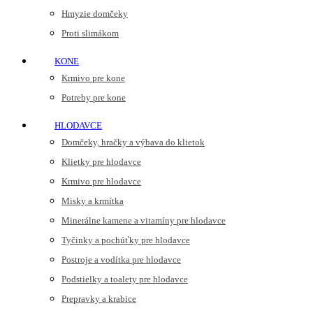
Hmyzie domčeky
Proti slimákom
KONE
Krmivo pre kone
Potreby pre kone
HLODAVCE
Domčeky, hračky a výbava do klietok
Klietky pre hlodavce
Krmivo pre hlodavce
Misky a krmítka
Minerálne kamene a vitamíny pre hlodavce
Tyčinky a pochúťky pre hlodavce
Postroje a vodítka pre hlodavce
Podstielky a toalety pre hlodavce
Prepravky a krabice