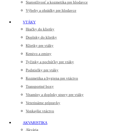
Starostlivosť a kozmetika pre hlodavce
Výbehy a ohrádky pre hlodavce
VTÁKY
Hračky do klietky
Doplnky do klietky
Klietky pre vtáky
Krmivo a zrniny
Tyčinky a pochúťky pre vtáky
Podstielky pre vtáky
Kozmetika a hygiena pre vtáctvo
Transportné boxy
Vitamíny a doplnky stravy pre vtáky
Veterinárne prípravky
Vonkajšie vtáctvo
AKVARISTIKA
Akvária