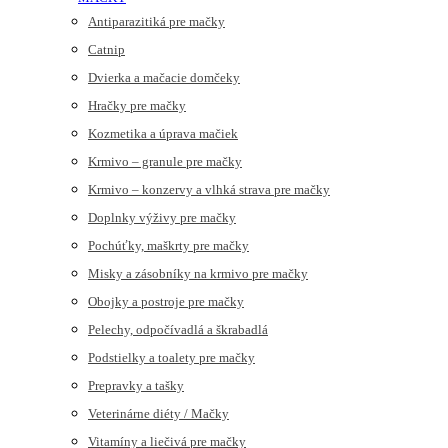
Antiparazitiká pre mačky
Catnip
Dvierka a mačacie domčeky
Hračky pre mačky
Kozmetika a úprava mačiek
Krmivo – granule pre mačky
Krmivo – konzervy a vlhká strava pre mačky
Doplnky výživy pre mačky
Pochúťky, maškrty pre mačky
Misky a zásobníky na krmivo pre mačky
Obojky a postroje pre mačky
Pelechy, odpočívadlá a škrabadlá
Podstielky a toalety pre mačky
Prepravky a tašky
Veterinárne diéty / Mačky
Vitamíny a liečivá pre mačky