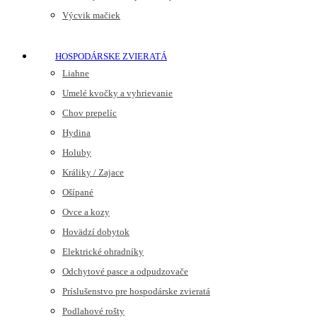
Výcvik mačiek
HOSPODÁRSKE ZVIERATÁ
Liahne
Umelé kvočky a vyhrievanie
Chov prepelíc
Hydina
Holuby
Králiky / Zajace
Ošípané
Ovce a kozy
Hovädzí dobytok
Elektrické ohradníky
Odchytové pasce a odpudzovače
Príslušenstvo pre hospodárske zvieratá
Podlahové rošty