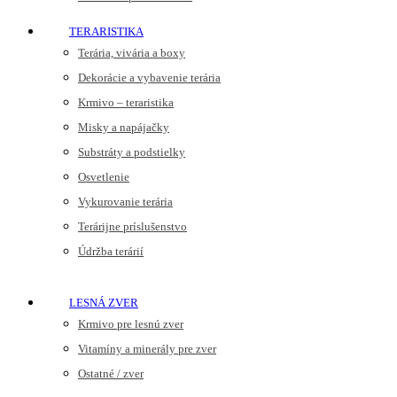
TERARISTIKA
Terária, vivária a boxy
Dekorácie a vybavenie terária
Krmivo – teraristika
Misky a napájačky
Substráty a podstielky
Osvetlenie
Vykurovanie terária
Terárijne príslušenstvo
Údržba terárií
LESNÁ ZVER
Krmivo pre lesnú zver
Vitamíny a minerály pre zver
Ostatné / zver