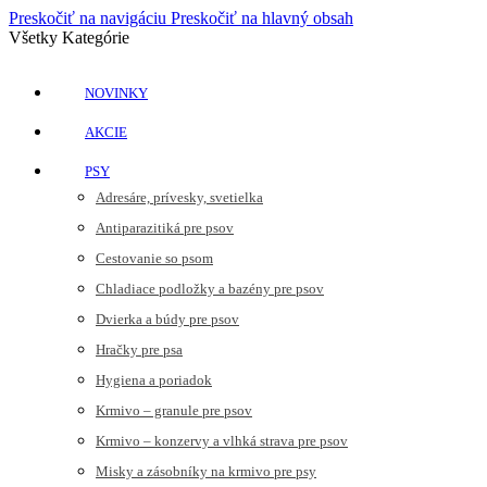
Preskočiť na navigáciu
Preskočiť na hlavný obsah
Všetky Kategórie
NOVINKY
AKCIE
PSY
Adresáre, prívesky, svetielka
Antiparazitiká pre psov
Cestovanie so psom
Chladiace podložky a bazény pre psov
Dvierka a búdy pre psov
Hračky pre psa
Hygiena a poriadok
Krmivo – granule pre psov
Krmivo – konzervy a vlhká strava pre psov
Misky a zásobníky na krmivo pre psy