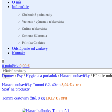
O nás
Informácie
Obchodné podmienky
Vrátenie / výmena / reklamácia
Online reklamácia
Ochrana Súkromia
Politika Cookies
Odstúpenie od zmluvy
Kontakt
0
0
položiek
0,00
€
Domov
/
Psy
/
Hygiena a poriadok
/
Háracie nohavičky
/
Háracie no
Háracie nohavičky Tommi č.2, 40cm
3,94
€
s DPH
Späť na produkty
Tommi cestoviny žlté, 8 kg
10,17
€
s DPH