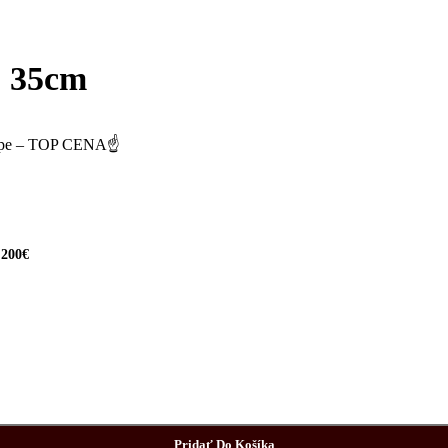
, 35cm
shope – TOP CENA☝
 200€
Pridať Do Košíka