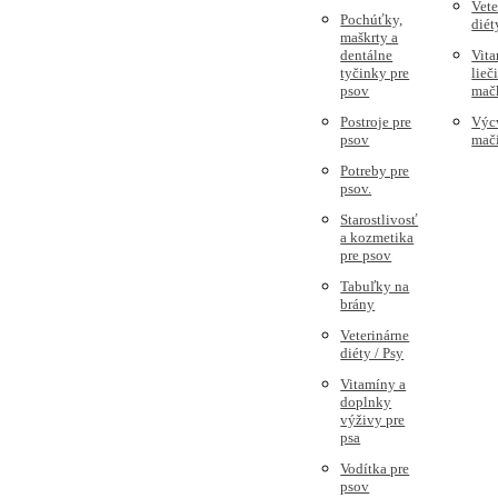
Vete
Pochúťky,
diét
maškrty a
dentálne
Vita
tyčinky pre
lieč
psov
mač
Postroje pre
Výc
psov
mač
Potreby pre
psov.
Starostlivosť
a kozmetika
pre psov
Tabuľky na
brány
Veterinárne
diéty / Psy
Vitamíny a
doplnky
výživy pre
psa
Vodítka pre
psov