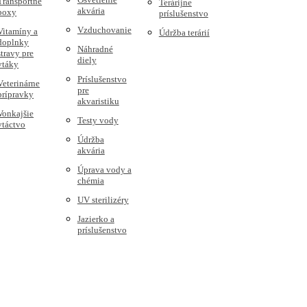
Transportné
Terárijne
akvária
boxy
príslušenstvo
Vzduchovanie
Vitamíny a
Údržba terárií
doplnky
Náhradné
stravy pre
diely
vtáky
Príslušenstvo
Veterinárne
pre
prípravky
akvaristiku
Vonkajšie
Testy vody
vtáctvo
Údržba
akvária
Úprava vody a
chémia
UV sterilizéry
Jazierko a
príslušenstvo