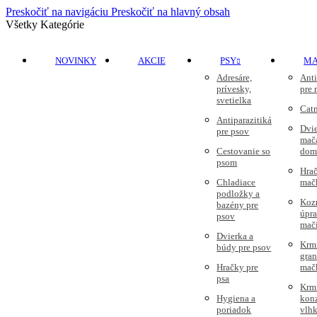
Preskočiť na navigáciu
Preskočiť na hlavný obsah
Všetky Kategórie
NOVINKY
AKCIE
PSY
M
Adresáre,
Anti
prívesky,
pre
svetielka
Cat
Antiparazitiká
Dvie
pre psov
mač
Cestovanie so
dom
psom
Hrač
Chladiace
mač
podložky a
Koz
bazény pre
úpr
psov
mač
Dvierka a
Krm
búdy pre psov
gran
Hračky pre
mač
psa
Krm
Hygiena a
kon
poriadok
vlhk