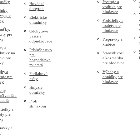
 mačky
Postroje a
Hovädzí
vodítka pre
dobytok
lnky
hlodavce
vy pre
Elektrické
ky
Podstielky a
ohradníky
toalety pre
húťky,
hlodavce
Odchytové
rty pre
pasce a
ky
Prepravky a
odpudzovače
krabice
ky a
Príslušenstvo
obníky na
Starostlivosť
pre
vo pre
a kozmetika
hospodárske
ky
pre hlodavce
zvieratá
jky a
Výbehy a
Podlahové
roje pre
ohrádky pre
rošty
ky
hlodavce
Hmyzie
chy,
domčeky
čívadlá a
badlá
Proti
slimákom
tielky a
ety pre
ky
ravky a
y