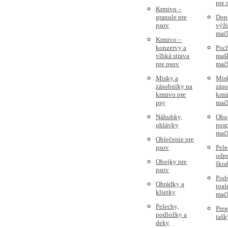
pre
Krmivo –
granule pre
Dop
psov
výži
mač
Krmivo –
konzervy a
Poc
vlhká strava
mašk
pre psov
mač
Misky a
Mis
zásobníky na
zás
krmivo pre
krmi
psy
mač
Náhubky,
Obo
ohlávky
post
mač
Oblečenie pre
psov
Pele
odpo
Obojky pre
škra
psov
Pods
Ohrádky a
toal
klietky
mač
Pelechy,
Prep
podložky a
tašk
deky