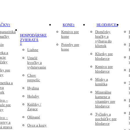
AČKY
KONE
HLODAVCE
parazitiká
Krmivo pre
Domčeky,
HOSPODÁRSKE
 mačky
kone
hračky a
ZVIERATÁ
výbava do
nip
Potreby pre
klietok
kone
Liahne
rka a
Klietky pre
acie
Umelé
hlodavce
čeky
kvočky a
Krmivo pre
vyhrievanie
ky pre
hlodavce
ky
Chov
Misky a
prepelíc
metika a
krmítka
ava
Hydina
iek
Minerálne
Holuby
kamene a
ivo –
vitamíny pre
Králiky /
ule pre
hlodavce
Zajace
ky
Tyčinky a
Ošípané
ivo –
pochúťky pre
zervy a
hlodavce
Ovce a kozy
á strava