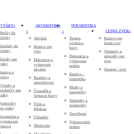
VTÁKY
AKVARISTIKA
TERARISTIKA
LESNÁ ZVER
Hračky do
klietky
Akvária
Terária,
Krmivo pre
vivária a
lesnú zver
Doplnky do
Krmivo pre
boxy
klietky
ryby
Vitamíny a
Dekorácie a
minerály pre
Klietky pre
Dekorácie a
vybavenie
zver
vtáky
vybavenie
terária
akvária
Ostatné / zver
Krmivo a
Krmivo –
zrniny
Rastliny a
teraristika
starostlivosť
Tyčinky a
Misky a
pochúťky pre
Čerpadlá a
napájačky
vtáky
čerpacie hlavy
Substráty a
Podstielky
Filtre a
podstielky
pre vtáky
filtrácia
Osvetlenie
Kozmetika a
Chladiče
hygiena pre
Vykurovanie
Ohrievače
vtáctvo
terária
Osvetlenie