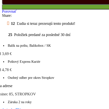
Porovnať
Share:
12
Ľudia si teraz prezerajú tento produkt!
25
Položiek predané za posledné 30 dní
Balík na poštu, Balikobox / SK
d 3,69 €
Poštový Express Kuriér
d 4,78 €
Osobný odber pre okres Stropkov
a adrese
isinec 85, STROPKOV
Záruka 2 na roky