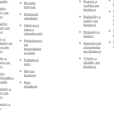
 mačky
Postroje a
Hovädzí
vodítka pre
dobytok
lnky
hlodavce
vy pre
Elektrické
ky
Podstielky a
ohradníky
toalety pre
húťky,
hlodavce
Odchytové
rty pre
pasce a
ky
Prepravky a
odpudzovače
krabice
ky a
Príslušenstvo
obníky na
Starostlivosť
pre
vo pre
a kozmetika
hospodárske
ky
pre hlodavce
zvieratá
jky a
Výbehy a
Podlahové
roje pre
ohrádky pre
rošty
ky
hlodavce
Hmyzie
chy,
domčeky
čívadlá a
badlá
Proti
slimákom
tielky a
ety pre
ky
ravky a
y