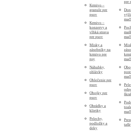
pre
Krmivo –
granule pre
Dop
psov
výži
mač
Krmivo –
konzervy a
Poc
vlhká strava
mašk
pre psov
mač
Misky a
Mis
zásobníky na
zás
krmivo pre
krmi
psy
mač
Náhubky,
Obo
ohlávky
post
mač
Oblečenie pre
psov
Pele
odpo
Obojky pre
škra
psov
Pods
Ohrádky a
toal
klietky
mač
Pelechy,
Prep
podložky a
tašk
deky