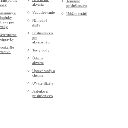
Transportné
Terárijne
akvária
boxy
príslušenstvo
Vzduchovanie
Vitamíny a
Údržba terárií
doplnky
Náhradné
stravy pre
diely
vtáky
Príslušenstvo
Veterinárne
pre
prípravky
akvaristiku
Vonkajšie
Testy vody
vtáctvo
Údržba
akvária
Úprava vody a
chémia
UV sterilizéry
Jazierko a
príslušenstvo