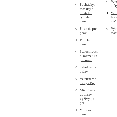
Vete
Pochúťky,
diét
maškrty a
dentálne
Vita
tyčinky pre
lieč
psov
mač
Postroje pre
Výc
psov
mač
Potreby pre
psov.
Starostlivosť
a kozmetika
pre psov
Tabuľky na
brány
Veterinárne
diéty / Psy
Vitamíny a
doplnky
výživy pre
psa
Vodítka pre
psov