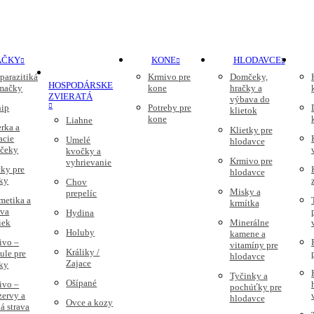
AČKY
KONE
HLODAVCE
parazitiká
Krmivo pre
Domčeky,
HOSPODÁRSKE
 mačky
kone
hračky a
ZVIERATÁ
výbava do
nip
Potreby pre
klietok
kone
Liahne
rka a
Klietky pre
acie
Umelé
hlodavce
čeky
kvočky a
Krmivo pre
vyhrievanie
ky pre
hlodavce
ky
Chov
Misky a
prepelíc
metika a
krmítka
ava
Hydina
iek
Minerálne
Holuby
kamene a
ivo –
vitamíny pre
Králiky /
ule pre
hlodavce
Zajace
ky
Tyčinky a
Ošípané
ivo –
pochúťky pre
zervy a
hlodavce
Ovce a kozy
á strava