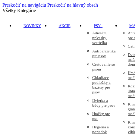
Preskočiť na navigáciu
Preskočiť na hlavný obsah
Všetky Kategórie
NOVINKY
AKCIE
PSY
M
Adresáre,
Anti
prívesky,
pre
svetielka
Cat
Antiparazitiká
Dvie
pre psov
mač
Cestovanie so
dom
psom
Hrač
Chladiace
mač
podložky a
Koz
bazény pre
úpr
psov
mač
Dvierka a
Krm
búdy pre psov
gran
Hračky pre
mač
psa
Krm
Hygiena a
kon
poriadok
vlhk