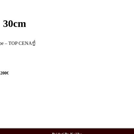
, 30cm
shope – TOP CENA☝
 200€