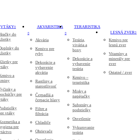
VTÁKY
AKVARISTIKA
TERARISTIKA
LESNÁ ZVER
Hračky do
klietky
Akvária
Terária,
Krmivo pre
vivária a
lesnú zver
Doplnky do
Krmivo pre
boxy
klietky
ryby
Vitamíny a
Dekorácie a
minerály pre
Klietky pre
Dekorácie a
vybavenie
zver
vtáky
vybavenie
terária
akvária
Ostatné / zver
Krmivo a
Krmivo –
zrniny
Rastliny a
teraristika
starostlivosť
Tyčinky a
Misky a
pochúťky pre
Čerpadlá a
napájačky
vtáky
čerpacie hlavy
Substráty a
Podstielky
Filtre a
podstielky
pre vtáky
filtrácia
Osvetlenie
Kozmetika a
Chladiče
hygiena pre
Vykurovanie
Ohrievače
vtáctvo
terária
Osvetlenie