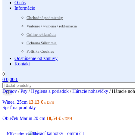
O nás
Informácie
Obchodné podmienky
Vrátenie / výmena / reklamácia
Online reklamácia
Ochrana Súkromia
Politika Cookies
Odstúpenie od zmluvy
Kontakt
0
0
0,00
€
Domov
/
Psy
/
Hygiena a poriadok
/
Háracie nohavičky
/
Háracie no
Winea, 25cm
13,13
€
s DPH
Späť na produkty
Obleček Marlin 20 cm
10,54
€
s DPH
Kliknutím zväčšíte