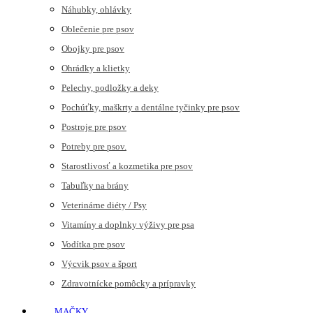
Náhubky, ohlávky
Oblečenie pre psov
Obojky pre psov
Ohrádky a klietky
Pelechy, podložky a deky
Pochúťky, maškrty a dentálne tyčinky pre psov
Postroje pre psov
Potreby pre psov.
Starostlivosť a kozmetika pre psov
Tabuľky na brány
Veterinárne diéty / Psy
Vitamíny a doplnky výživy pre psa
Vodítka pre psov
Výcvik psov a šport
Zdravotnícke pomôcky a prípravky
MAČKY