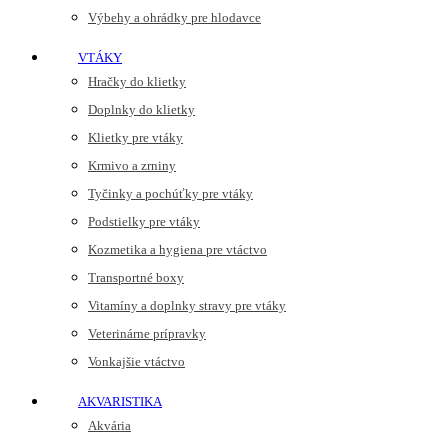
Výbehy a ohrádky pre hlodavce
VTÁKY
Hračky do klietky
Doplnky do klietky
Klietky pre vtáky
Krmivo a zrniny
Tyčinky a pochúťky pre vtáky
Podstielky pre vtáky
Kozmetika a hygiena pre vtáctvo
Transportné boxy
Vitamíny a doplnky stravy pre vtáky
Veterinárne prípravky
Vonkajšie vtáctvo
AKVARISTIKA
Akvária