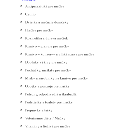
Antiparazitiká pre mačky
Catnip
Dvierka a mačacie domčeky
Hračky pre mačky
Kozmetika a úprava mačiek
Krmivo – granule pre mačky
Krmivo – konzervy a vlhká strava pre mačky
Doplnky výživy pre mačky
Pochúťky, maškrty pre mačky
Misky a zásobníky na krmivo pre mačky
Obojky a postroje pre mačky
Pelechy, odpočívadlá a škrabadlá
Podstielky a toalety pre mačky
Prepravky a tašky
Veterinárne diéty / Mačky
Vitamíny a liečivá pre mačky