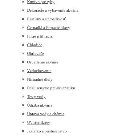
Krmivo pre ryby
Dekorácie a vybavenie akvária
Rastliny a starostlivosť
Čerpadlá a čerpacie hlavy
Filtre a filtrácia
Chladiče
Ohrievače
Osvetlenie akvária
Vzduchovanie
Náhradné diely
Príslušenstvo pre akvaristiku
Testy vody
Údržba akvária
Úprava vody a chémia
UV sterilizéry
Jazierko a príslušenstvo