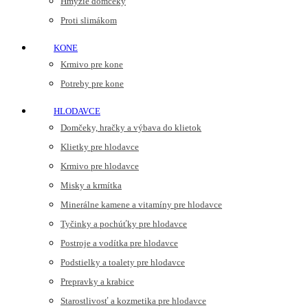
Hmyzie domčeky
Proti slimákom
KONE
Krmivo pre kone
Potreby pre kone
HLODAVCE
Domčeky, hračky a výbava do klietok
Klietky pre hlodavce
Krmivo pre hlodavce
Misky a krmítka
Minerálne kamene a vitamíny pre hlodavce
Tyčinky a pochúťky pre hlodavce
Postroje a vodítka pre hlodavce
Podstielky a toalety pre hlodavce
Prepravky a krabice
Starostlivosť a kozmetika pre hlodavce