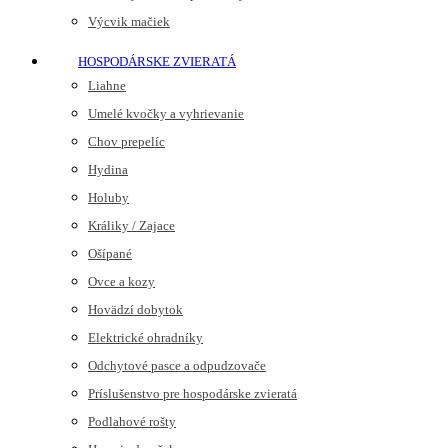
Výcvik mačiek
HOSPODÁRSKE ZVIERATÁ
Liahne
Umelé kvočky a vyhrievanie
Chov prepelíc
Hydina
Holuby
Králiky / Zajace
Ošípané
Ovce a kozy
Hovädzí dobytok
Elektrické ohradníky
Odchytové pasce a odpudzovače
Príslušenstvo pre hospodárske zvieratá
Podlahové rošty