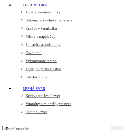
TERARISTIKA
Terária, vivária a boxy
Dekorácie a vybavenie terária
Krmivo – teraristika
Misky a napájačky
Substráty a podstielky
Osvetlenie
Vykurovanie terária
Terárijne príslušenstvo
Údržba terárií
LESNÁ ZVER
Krmivo pre lesnú zver
Vitamíny a minerály pre zver
Ostatné / zver