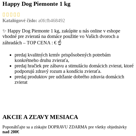
Happy Dog Piemonte 1 kg
Katalógové číslo:
a0fcfb468492
✨ Happy Dog Piemonte 1 kg, zakúpite u nás online v eshope
vhodné pre zvieratá na domáce použitie vo Vašich dvoroch a
záhradách – TOP CENA : € ☝
predaj kvalitných krmív prispôsobených potrebám
konkrétneho druhu zvieraťa,
predaj hračiek pre zábavu a stimuláciu domácich zvierat, ktoré
podporujú zdravý rozum a kondíciu zvieraťa.
predaj produktov pre udržanie dobrého zdravia domácich
zvierat
AKCIE A ZĽAVY MESIACA
Poponáhľajte sa a získajte DOPRAVU ZDARMA pre všetky objednávky
nad 200€