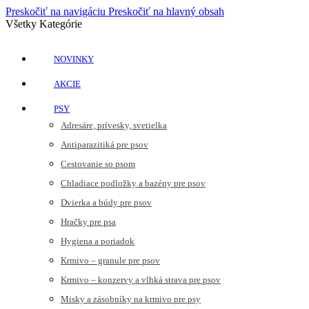
Preskočiť na navigáciu
Preskočiť na hlavný obsah
Všetky Kategórie
NOVINKY
AKCIE
PSY
Adresáre, prívesky, svetielka
Antiparazitiká pre psov
Cestovanie so psom
Chladiace podložky a bazény pre psov
Dvierka a búdy pre psov
Hračky pre psa
Hygiena a poriadok
Krmivo – granule pre psov
Krmivo – konzervy a vlhká strava pre psov
Misky a zásobníky na krmivo pre psy