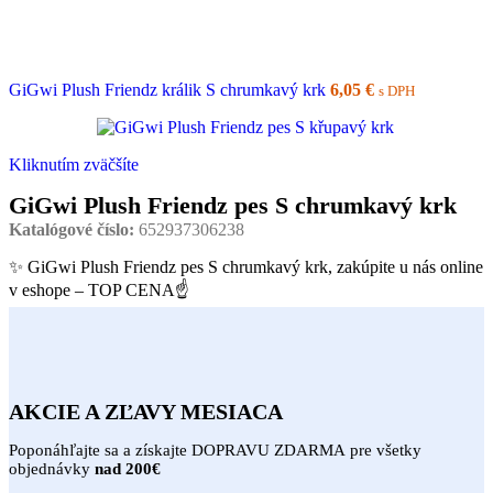
GiGwi Plush Friendz králik S chrumkavý krk
6,05
€
s DPH
Kliknutím zväčšíte
GiGwi Plush Friendz pes S chrumkavý krk
Katalógové číslo:
652937306238
✨ GiGwi Plush Friendz pes S chrumkavý krk, zakúpite u nás online
v eshope – TOP CENA☝
AKCIE A ZĽAVY MESIACA
Poponáhľajte sa a získajte DOPRAVU ZDARMA pre všetky
objednávky
nad 200€