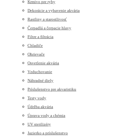
Krmivo pre ryby
Dekorácie a vybavenie akvária
Rastliny a starostlivosť
Čerpadlá a čerpacie hlavy
Filtre a filtrácia
Chladiče
Ohrievače
Osvetlenie akvária
Vzduchovanie
Náhradné diely
Príslušenstvo pre akvaristiku
Testy vody
Údržba akvária
Úprava vody a chémia
UV sterilizéry
Jazierko a príslušenstvo