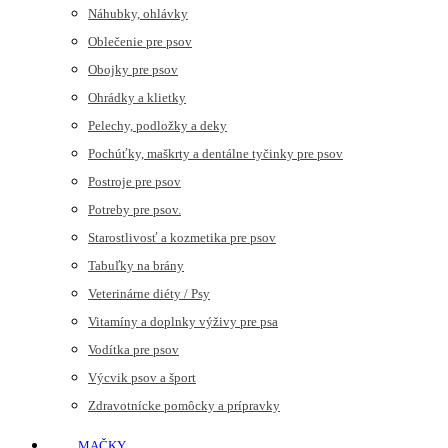
Náhubky, ohlávky
Oblečenie pre psov
Obojky pre psov
Ohrádky a klietky
Pelechy, podložky a deky
Pochúťky, maškrty a dentálne tyčinky pre psov
Postroje pre psov
Potreby pre psov.
Starostlivosť a kozmetika pre psov
Tabuľky na brány
Veterinárne diéty / Psy
Vitamíny a doplnky výživy pre psa
Vodítka pre psov
Výcvik psov a šport
Zdravotnícke pomôcky a prípravky
MAČKY