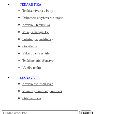
TERARISTIKA
Terária, vivária a boxy
Dekorácie a vybavenie terária
Krmivo – teraristika
Misky a napájačky
Substráty a podstielky
Osvetlenie
Vykurovanie terária
Terárijne príslušenstvo
Údržba terárií
LESNÁ ZVER
Krmivo pre lesnú zver
Vitamíny a minerály pre zver
Ostatné / zver
Hľadať