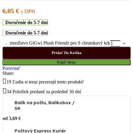
6,05
€
s DPH
Doručenie do 5-7 dní
Doručenie do 5-7 dní
množstvo GiGwi Plush Friendz pes S chrumkavý krk
Pridať Do Košíka
Kúpiť teraz
Porovnať
Share:
19
Ľudia si teraz prezerajú tento produkt!
34
Položiek predané za posledné 30 dní
Balík na poštu, Balikobox /
SK
od 3,69 €
Poštový Express Kuriér