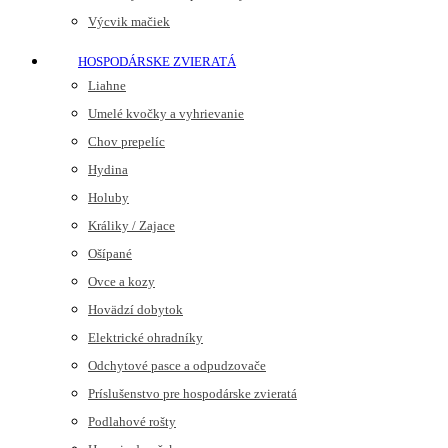
Výcvik mačiek
HOSPODÁRSKE ZVIERATÁ
Liahne
Umelé kvočky a vyhrievanie
Chov prepelíc
Hydina
Holuby
Králiky / Zajace
Ošípané
Ovce a kozy
Hovädzí dobytok
Elektrické ohradníky
Odchytové pasce a odpudzovače
Príslušenstvo pre hospodárske zvieratá
Podlahové rošty