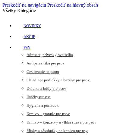
Preskočiť na navigáciu
Preskočiť na hlavný obsah
Všetky Kategórie
NOVINKY
AKCIE
PSY
Adresáre, prívesky, svetielka
Antiparazitiká pre psov
Cestovanie so psom
Chladiace podložky a bazény pre psov
Dvierka a búdy pre psov
Hračky pre psa
Hygiena a poriadok
Krmivo – granule pre psov
Krmivo – konzervy a vlhká strava pre psov
Misky a zásobníky na krmivo pre psy