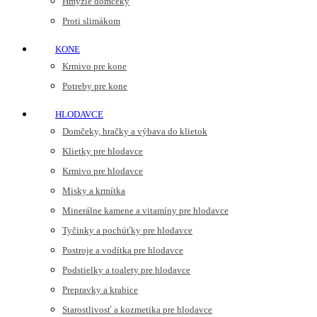
Hmyzie domčeky
Proti slimákom
KONE
Krmivo pre kone
Potreby pre kone
HLODAVCE
Domčeky, hračky a výbava do klietok
Klietky pre hlodavce
Krmivo pre hlodavce
Misky a krmítka
Minerálne kamene a vitamíny pre hlodavce
Tyčinky a pochúťky pre hlodavce
Postroje a vodítka pre hlodavce
Podstielky a toalety pre hlodavce
Prepravky a krabice
Starostlivosť a kozmetika pre hlodavce