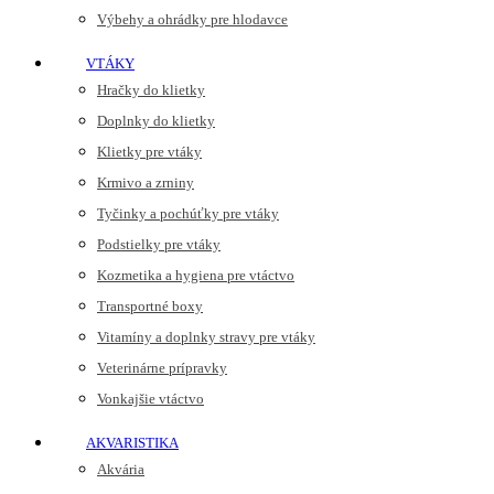
Výbehy a ohrádky pre hlodavce
VTÁKY
Hračky do klietky
Doplnky do klietky
Klietky pre vtáky
Krmivo a zrniny
Tyčinky a pochúťky pre vtáky
Podstielky pre vtáky
Kozmetika a hygiena pre vtáctvo
Transportné boxy
Vitamíny a doplnky stravy pre vtáky
Veterinárne prípravky
Vonkajšie vtáctvo
AKVARISTIKA
Akvária