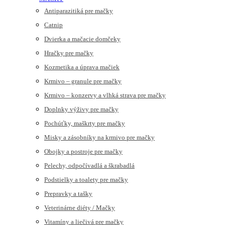
Antiparazitiká pre mačky
Catnip
Dvierka a mačacie domčeky
Hračky pre mačky
Kozmetika a úprava mačiek
Krmivo – granule pre mačky
Krmivo – konzervy a vlhká strava pre mačky
Doplnky výživy pre mačky
Pochúťky, maškrty pre mačky
Misky a zásobníky na krmivo pre mačky
Obojky a postroje pre mačky
Pelechy, odpočívadlá a škrabadlá
Podstielky a toalety pre mačky
Prepravky a tašky
Veterinárne diéty / Mačky
Vitamíny a liečivá pre mačky