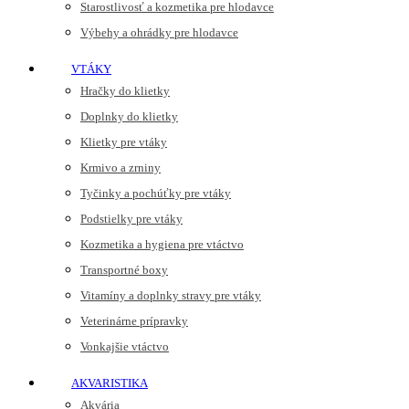
Starostlivosť a kozmetika pre hlodavce
Výbehy a ohrádky pre hlodavce
VTÁKY
Hračky do klietky
Doplnky do klietky
Klietky pre vtáky
Krmivo a zrniny
Tyčinky a pochúťky pre vtáky
Podstielky pre vtáky
Kozmetika a hygiena pre vtáctvo
Transportné boxy
Vitamíny a doplnky stravy pre vtáky
Veterinárne prípravky
Vonkajšie vtáctvo
AKVARISTIKA
Akvária