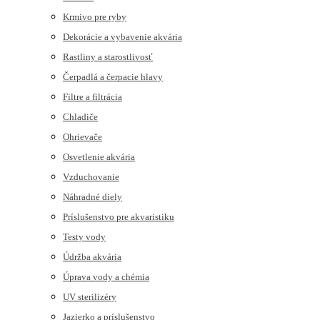
Krmivo pre ryby
Dekorácie a vybavenie akvária
Rastliny a starostlivosť
Čerpadlá a čerpacie hlavy
Filtre a filtrácia
Chladiče
Ohrievače
Osvetlenie akvária
Vzduchovanie
Náhradné diely
Príslušenstvo pre akvaristiku
Testy vody
Údržba akvária
Úprava vody a chémia
UV sterilizéry
Jazierko a príslušenstvo