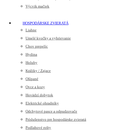
Výcvik mačiek
HOSPODÁRSKE ZVIERATÁ
Liahne
Umelé kvočky a vyhrievanie
Chov prepelíc
Hydina
Holuby
Králiky / Zajace
Ošípané
Ovce a kozy
Hovädzí dobytok
Elektrické ohradníky
Odchytové pasce a odpudzovače
Príslušenstvo pre hospodárske zvieratá
Podlahové rošty