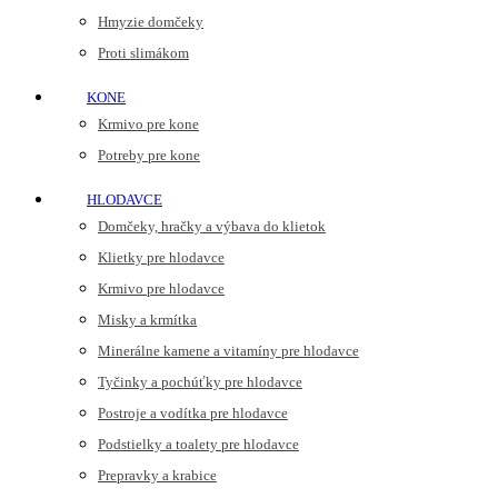
Hmyzie domčeky
Proti slimákom
KONE
Krmivo pre kone
Potreby pre kone
HLODAVCE
Domčeky, hračky a výbava do klietok
Klietky pre hlodavce
Krmivo pre hlodavce
Misky a krmítka
Minerálne kamene a vitamíny pre hlodavce
Tyčinky a pochúťky pre hlodavce
Postroje a vodítka pre hlodavce
Podstielky a toalety pre hlodavce
Prepravky a krabice