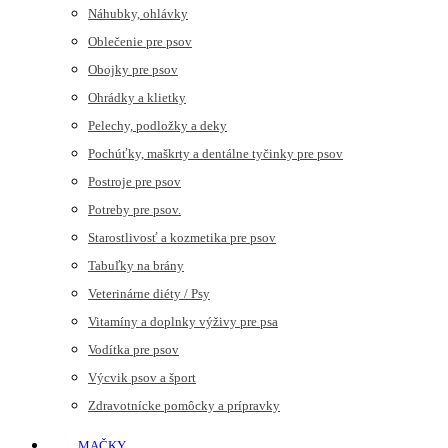
Náhubky, ohlávky
Oblečenie pre psov
Obojky pre psov
Ohrádky a klietky
Pelechy, podložky a deky
Pochúťky, maškrty a dentálne tyčinky pre psov
Postroje pre psov
Potreby pre psov.
Starostlivosť a kozmetika pre psov
Tabuľky na brány
Veterinárne diéty / Psy
Vitamíny a doplnky výživy pre psa
Vodítka pre psov
Výcvik psov a šport
Zdravotnícke pomôcky a prípravky
MAČKY