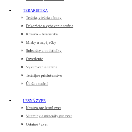
TERARISTIKA
Terária, vivária a boxy
Dekorácie a vybavenie terária
Krmivo – teraristika
Misky a napájačky
Substráty a podstielky
Osvetlenie
Vykurovanie terária
Terárijne príslušenstvo
Údržba terárií
LESNÁ ZVER
Krmivo pre lesnú zver
Vitamíny a minerály pre zver
Ostatné / zver