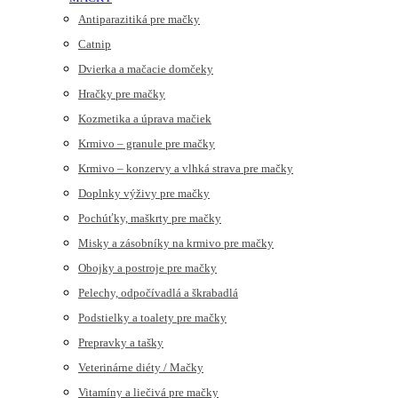
Antiparazitiká pre mačky
Catnip
Dvierka a mačacie domčeky
Hračky pre mačky
Kozmetika a úprava mačiek
Krmivo – granule pre mačky
Krmivo – konzervy a vlhká strava pre mačky
Doplnky výživy pre mačky
Pochúťky, maškrty pre mačky
Misky a zásobníky na krmivo pre mačky
Obojky a postroje pre mačky
Pelechy, odpočívadlá a škrabadlá
Podstielky a toalety pre mačky
Prepravky a tašky
Veterinárne diéty / Mačky
Vitamíny a liečivá pre mačky