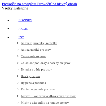
Preskočiť na navigáciu
Preskočiť na hlavný obsah
Všetky Kategórie
NOVINKY
AKCIE
PSY
Adresáre, prívesky, svetielka
Antiparazitiká pre psov
Cestovanie so psom
Chladiace podložky a bazény pre psov
Dvierka a búdy pre psov
Hračky pre psa
Hygiena a poriadok
Krmivo – granule pre psov
Krmivo – konzervy a vlhká strava pre psov
Misky a zásobníky na krmivo pre psy