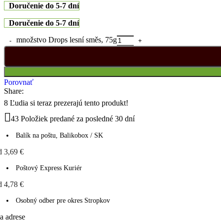
Doručenie do 5-7 dní
Doručenie do 5-7 dní
množstvo Drops lesní směs, 75g
Porovnať
Share:
8
Ľudia si teraz prezerajú tento produkt!
43
Položiek predané za posledné 30 dní
Balík na poštu, Balikobox / SK
d 3,69 €
Poštový Express Kuriér
d 4,78 €
Osobný odber pre okres Stropkov
a adrese