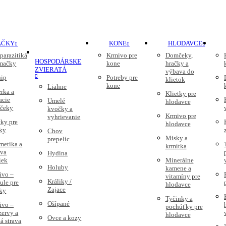
AČKY
KONE
HLODAVCE
parazitiká
Krmivo pre
Domčeky,
HOSPODÁRSKE
 mačky
kone
hračky a
ZVIERATÁ
výbava do
nip
Potreby pre
klietok
kone
Liahne
rka a
Klietky pre
acie
Umelé
hlodavce
čeky
kvočky a
Krmivo pre
vyhrievanie
ky pre
hlodavce
ky
Chov
Misky a
prepelíc
metika a
krmítka
ava
Hydina
iek
Minerálne
Holuby
kamene a
ivo –
vitamíny pre
Králiky /
ule pre
hlodavce
Zajace
ky
Tyčinky a
Ošípané
ivo –
pochúťky pre
zervy a
hlodavce
Ovce a kozy
á strava