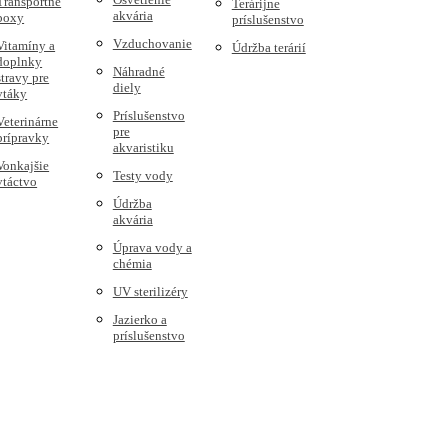
Transportné
Terárijne
akvária
boxy
príslušenstvo
Vzduchovanie
Vitamíny a
Údržba terárií
doplnky
Náhradné
stravy pre
diely
vtáky
Príslušenstvo
Veterinárne
pre
prípravky
akvaristiku
Vonkajšie
Testy vody
vtáctvo
Údržba
akvária
Úprava vody a
chémia
UV sterilizéry
Jazierko a
príslušenstvo