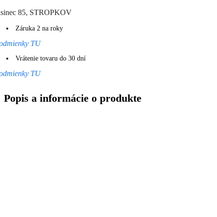
isinec 85, STROPKOV
Záruka 2 na roky
odmienky TU
Vrátenie tovaru do 30 dní
odmienky TU
Popis a informácie o produkte
Popis
Ďalšie informácie
Doprava a Platba
Chutné dropsy s příchutí lesní směsi určené jako odměna nebo zpest
zvířete.
Dropsy mají výraznou chuť a vysoký obsah tuků, proto jsou vhodné p
Složení:
obiloviny, tuky a oleje, cukr, sušená syrovátka, surové lecitiny