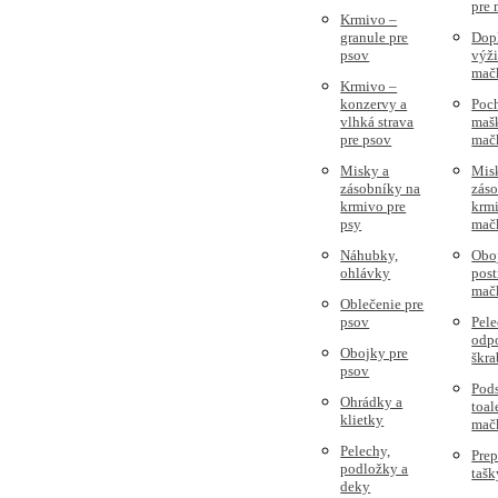
pre
Krmivo –
granule pre
Dop
psov
výži
mač
Krmivo –
konzervy a
Poc
vlhká strava
mašk
pre psov
mač
Misky a
Mis
zásobníky na
zás
krmivo pre
krmi
psy
mač
Náhubky,
Obo
ohlávky
post
mač
Oblečenie pre
psov
Pele
odpo
Obojky pre
škra
psov
Pods
Ohrádky a
toal
klietky
mač
Pelechy,
Prep
podložky a
tašk
deky