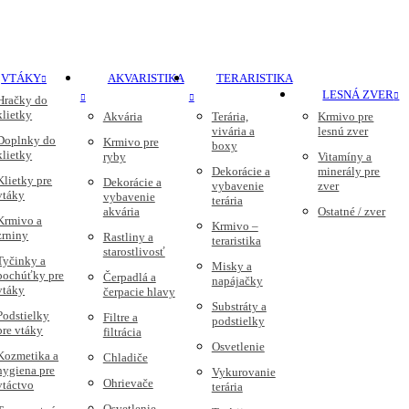
VTÁKY
AKVARISTIKA
TERARISTIKA
LESNÁ ZVER
Hračky do
klietky
Akvária
Terária,
Krmivo pre
vivária a
lesnú zver
Doplnky do
Krmivo pre
boxy
klietky
ryby
Vitamíny a
Dekorácie a
minerály pre
Klietky pre
Dekorácie a
vybavenie
zver
vtáky
vybavenie
terária
akvária
Ostatné / zver
Krmivo a
Krmivo –
zrniny
Rastliny a
teraristika
starostlivosť
Tyčinky a
Misky a
pochúťky pre
Čerpadlá a
napájačky
vtáky
čerpacie hlavy
Substráty a
Podstielky
Filtre a
podstielky
pre vtáky
filtrácia
Osvetlenie
Kozmetika a
Chladiče
hygiena pre
Vykurovanie
Ohrievače
vtáctvo
terária
Osvetlenie