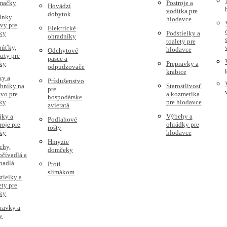
 mačky
Postroje a
Hovädzí
vodítka pre
dobytok
lnky
hlodavce
vy pre
Elektrické
ky
Podstielky a
ohradníky
toalety pre
húťky,
hlodavce
Odchytové
rty pre
pasce a
ky
Prepravky a
odpudzovače
krabice
ky a
Príslušenstvo
obníky na
Starostlivosť
pre
vo pre
a kozmetika
hospodárske
ky
pre hlodavce
zvieratá
jky a
Výbehy a
Podlahové
roje pre
ohrádky pre
rošty
ky
hlodavce
Hmyzie
chy,
domčeky
čívadlá a
badlá
Proti
slimákom
tielky a
ety pre
ky
ravky a
y