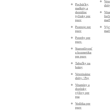
Vete
Pochúťky,
diét
maškrty a
dentálne
Vita
tyčinky pre
lieč
psov
mač
Postroje pre
Výc
psov
mač
Potreby pre
psov.
Starostlivosť
a kozmetika
pre psov
Tabuľky na
brány
Veterinárne
diéty / Psy
Vitamíny a
doplnky
výživy pre
psa
Vodítka pre
psov