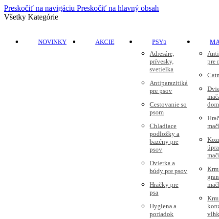
Preskočiť na navigáciu
Preskočiť na hlavný obsah
Všetky Kategórie
NOVINKY
AKCIE
PSY
M
Adresáre,
Anti
prívesky,
pre
svetielka
Cat
Antiparazitiká
Dvie
pre psov
mač
Cestovanie so
dom
psom
Hrač
Chladiace
mač
podložky a
Koz
bazény pre
úpr
psov
mač
Dvierka a
Krm
búdy pre psov
gran
Hračky pre
mač
psa
Krm
Hygiena a
kon
poriadok
vlhk