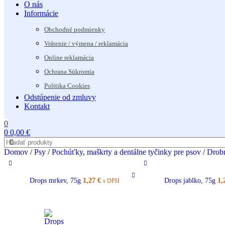
O nás
Informácie
Obchodné podmienky
Vrátenie / výmena / reklamácia
Online reklamácia
Ochrana Súkromia
Politika Cookies
Odstúpenie od zmluvy
Kontakt
0
0
0,00
€
Domov
/
Psy
/
Pochúťky, maškrty a dentálne tyčinky pre psov
/
Drob
Drops mrkev, 75g
1,27
€
Drops jablko, 75g
1,
s DPH