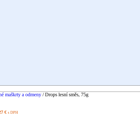
né maškrty a odmeny
/
Drops lesní směs, 75g
27
€
s DPH