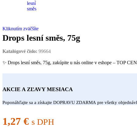
Kliknutím zväčšíte
Drops lesní směs, 75g
Katalógové číslo:
99664
✨ Drops lesní směs, 75g, zakúpite u nás online v eshope – TOP C
AKCIE A ZĽAVY MESIACA
Poponáhľajte sa a získajte DOPRAVU ZDARMA pre všetky objedná
1,27
€
s DPH