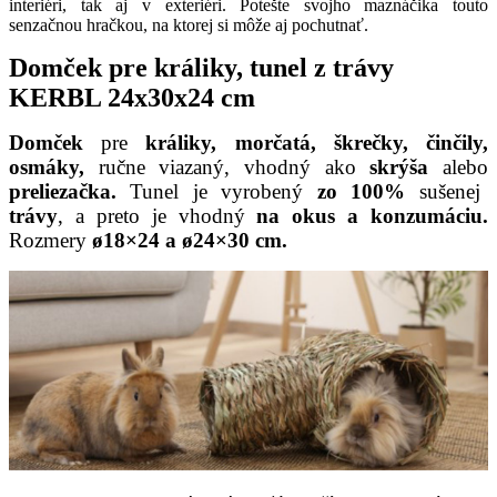
interiéri, tak aj v exteriéri. Potešte svojho maznáčika touto
senzačnou hračkou, na ktorej si môže aj pochutnať.
Domček pre králiky, tunel z trávy
KERBL 24x30x24 cm
Domček
pre
králiky,
morčatá, škrečky, činčily,
osmáky,
ručne viazaný, vhodný ako
skrýša
alebo
preliezačka.
Tunel je
vyrobený
zo 100%
sušenej
trávy
, a preto je vhodný
na okus a konzumáciu.
Rozmery
ø18×24 a ø24×30 cm.