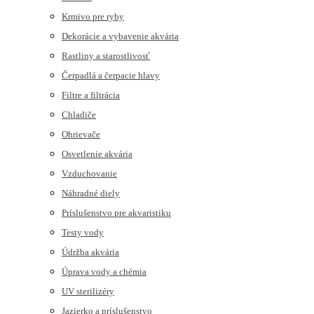
Krmivo pre ryby
Dekorácie a vybavenie akvária
Rastliny a starostlivosť
Čerpadlá a čerpacie hlavy
Filtre a filtrácia
Chladiče
Ohrievače
Osvetlenie akvária
Vzduchovanie
Náhradné diely
Príslušenstvo pre akvaristiku
Testy vody
Údržba akvária
Úprava vody a chémia
UV sterilizéry
Jazierko a príslušenstvo