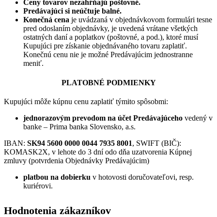
Ceny tovarov nezahŕňajú poštovné.
Predávajúci si neúčtuje balné.
Konečná cena
je uvádzaná v objednávkovom formulári tesne
pred odoslaním objednávky, je uvedená vrátane všetkých
ostatných daní a poplatkov (poštovné, a pod.), ktoré musí
Kupujúci pre získanie objednávaného tovaru zaplatiť.
Konečnú cenu nie je možné Predávajúcim jednostranne
meniť.
PLATOBNÉ PODMIENKY
Kupujúci môže kúpnu cenu zaplatiť týmito spôsobmi:
jednorazovým prevodom na účet Predávajúceho
vedený v
banke – Prima banka Slovensko, a.s.
IBAN:
SK94 5600 0000 0044 7935 8001
, SWIFT (BIČ):
KOMASK2X, v lehote do 3 dní odo dňa uzatvorenia Kúpnej
zmluvy (potvrdenia Objednávky Predávajúcim)
platbou na dobierku
v hotovosti doručovateľovi, resp.
kuriérovi.
Hodnotenia zákazníkov