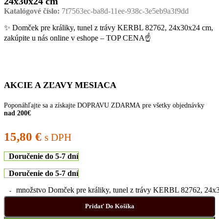
24x30x24 cm
Katalógové číslo:
7f7563ec-ba8d-11ee-938c-3e5eb9a3f9dd
✨ Domček pre králiky, tunel z trávy KERBL 82762, 24x30x24 cm,
zakúpite u nás online v eshope – TOP CENA☝
AKCIE A ZĽAVY MESIACA
Poponáhľajte sa a získajte DOPRAVU ZDARMA pre všetky objednávky
nad 200€
15,80
€
s DPH
Doručenie do 5-7 dní
Doručenie do 5-7 dní
množstvo Domček pre králiky, tunel z trávy KERBL 82762, 24
Pridať Do Košíka