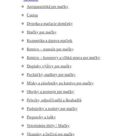
Antiparazitiká pre mačky
Catnip
Dvierka a mačacie domčeky
Hračky pre mačky
Kozmetika a úprava mačiek
Krmivo – granule pre mačky
Krmivo – konzervy a vlhká strava pre mačky
Doplnky výživy pre mačky
Pochúťky, maškrty pre mačky
Misky a zásobníky na krmivo pre mačky
Obojky a postroje pre mačky
Pelechy, odpočívadlá a škrabadlá
Podstielky a toalety pre mačky
Prepravky a tašky
Veterinárne diéty / Mačky
Vitamíny a liečivá pre mačky