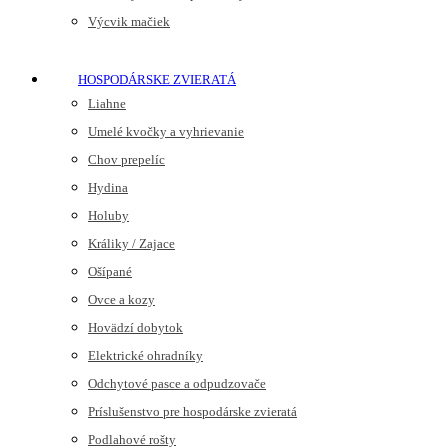
Výcvik mačiek
HOSPODÁRSKE ZVIERATÁ
Liahne
Umelé kvočky a vyhrievanie
Chov prepelíc
Hydina
Holuby
Králiky / Zajace
Ošípané
Ovce a kozy
Hovädzí dobytok
Elektrické ohradníky
Odchytové pasce a odpudzovače
Príslušenstvo pre hospodárske zvieratá
Podlahové rošty