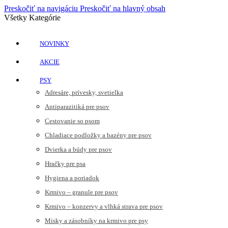
Preskočiť na navigáciu
Preskočiť na hlavný obsah
Všetky Kategórie
NOVINKY
AKCIE
PSY
Adresáre, prívesky, svetielka
Antiparazitiká pre psov
Cestovanie so psom
Chladiace podložky a bazény pre psov
Dvierka a búdy pre psov
Hračky pre psa
Hygiena a poriadok
Krmivo – granule pre psov
Krmivo – konzervy a vlhká strava pre psov
Misky a zásobníky na krmivo pre psy