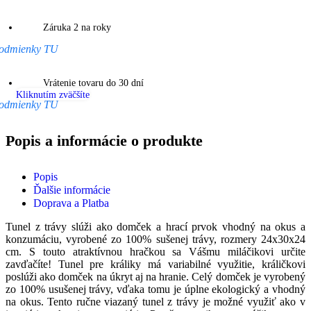
Záruka 2 na roky
odmienky TU
Vrátenie tovaru do 30 dní
Kliknutím zväčšíte
odmienky TU
Popis a informácie o produkte
Popis
Ďalšie informácie
Doprava a Platba
Tunel z trávy slúži ako domček a hrací prvok vhodný na okus a
konzumáciu, vyrobené zo 100% sušenej trávy, rozmery 24x30x24
cm. S touto atraktívnou hračkou sa Vášmu miláčikovi určite
zavďačíte! Tunel pre králiky má variabilné využitie, králičkovi
poslúži ako domček na úkryt aj na hranie. Celý domček je vyrobený
zo 100% usušenej trávy, vďaka tomu je úplne ekologický a vhodný
na okus. Tento ručne viazaný tunel z trávy je možné využiť ako v