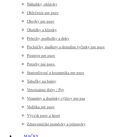
Náhubky, ohlávky
Oblečenie pre psov
Obojky pre psov
Ohrádky a klietky
Pelechy, podložky a deky
Pochúťky, maškrty a dentálne tyčinky pre psov
Postroje pre psov
Potreby pre psov.
Starostlivosť a kozmetika pre psov
Tabuľky na brány
Veterinárne diéty / Psy
Vitamíny a doplnky výživy pre psa
Vodítka pre psov
Výcvik psov a šport
Zdravotnícke pomôcky a prípravky
MAČKY