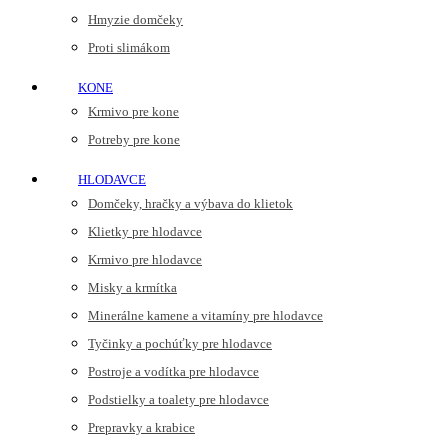
Hmyzie domčeky
Proti slimákom
KONE
Krmivo pre kone
Potreby pre kone
HLODAVCE
Domčeky, hračky a výbava do klietok
Klietky pre hlodavce
Krmivo pre hlodavce
Misky a krmítka
Minerálne kamene a vitamíny pre hlodavce
Tyčinky a pochúťky pre hlodavce
Postroje a vodítka pre hlodavce
Podstielky a toalety pre hlodavce
Prepravky a krabice