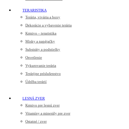
TERARISTIKA
Terária, vivária a boxy
Dekorácie a vybavenie terária
Krmivo – teraristika
Misky a napájačky
Substráty a podstielky
Osvetlenie
Vykurovanie terária
Terárijne príslušenstvo
Údržba terárií
LESNÁ ZVER
Krmivo pre lesnú zver
Vitamíny a minerály pre zver
Ostatné / zver