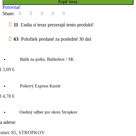
Kúpiť teraz
Porovnať
Share:
11
Ľudia si teraz prezerajú tento produkt!
63
Položiek predané za posledné 30 dní
Balík na poštu, Balikobox / SK
d 3,69 €
Poštový Express Kuriér
d 4,78 €
Osobný odber pre okres Stropkov
a adrese
isinec 85, STROPKOV