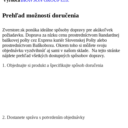
Výrobca
BRAVSON GROUP s.r.o.
Prehľad možností doručenia
Zverstore.sk ponúka ideálne spôsoby dopravy pre akúkoľvek
požiadavku. Doprava za nízku cenu prostredníctvom štandardnej
balíkovej pošty cez Express kuriér Slovenskej Pošty alebo
prostredníctvom Balíkoboxu. Okrem toho si môžete svoju
objednávku vyzdvihnúť aj sami v našom sklade. Na tejto stránke
nájdete prehľad všetkých dostupných spôsobov dopravy.
1. Objednajte si produkt a špecifikujte spôsob doručenia
2. Dostanete správu s potvrdením objednávky