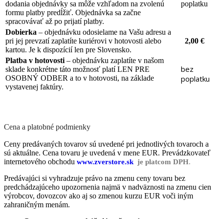
dodania objednávky sa môže vzhľadom na zvolenú
poplatku
formu platby predĺžiť. Objednávka sa začne
spracovávať až po prijatí platby.
Dobierka
– objednávku odosielame na Vašu adresu a
pri jej prevzatí zaplatíte kuriérovi v hotovosti alebo
2,00 €
kartou. Je k dispozícií len pre Slovensko.
Platba v hotovosti
– objednávku zaplatíte v našom
bez
sklade konkrétne táto možnosť platí LEN PRE
OSOBNÝ ODBER a to v hotovosti, na základe
poplatku
vystavenej faktúry.
Cena a platobné podmienky
Ceny predávaných tovarov sú uvedené pri jednotlivých tovaroch a
sú aktuálne. Cena tovaru je uvedená v mene EUR. Prevádzkovateľ
internetového obchodu
www.zverstore.sk
je
platcom DPH
.
Predávajúci si vyhradzuje právo na zmenu ceny tovaru bez
predchádzajúceho upozornenia najmä v nadväznosti na zmenu cien
výrobcov, dovozcov ako aj so zmenou kurzu EUR voči iným
zahraničným menám.