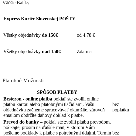
Väčšie Balíky
Express Kuriér Slovenskej POŠTY
Všetky objednávky
do 150€
od 4.78 €
Všetky objednávky
nad 150€
Zdarma
Platobné Možnosti
SPÔSOB PLATBY
Besteron - online platba
pokiaľ ste zvolili online
platbu kartou alebo platobnými tlačidlami, Vašu
bez
objednávku začneme spracovávať okamžite, zároveň
poplatku
emailom obdržíte daňový doklad k platbe.
Prevod do banky
– pokiaľ ste zvolili platbu prevodom,
počkajte, prosím na ďalší e-mail, v ktorom Vám
pošleme podklady k platbe s potrebnými údajmi. Termín
bez