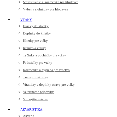
Starostlivosť a kozmetika pre hlodavce
Výbehy a ohrádky pre hlodavce
VTÁKY
Hračky do klietky
Doplnky do klietky
Klietky pre vtáky
Krmivo a zrniny
Tyčinky a pochúťky pre vtáky
Podstielky pre vtáky
Kozmetika a hygiena pre vtáctvo
Transportné boxy
Vitamíny a doplnky stravy pre vtáky
Veterinárne prípravky
Vonkajšie vtáctvo
AKVARISTIKA
Akvária