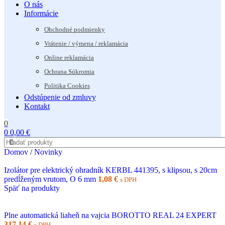
O nás
Informácie
Obchodné podmienky
Vrátenie / výmena / reklamácia
Online reklamácia
Ochrana Súkromia
Politika Cookies
Odstúpenie od zmluvy
Kontakt
0
0
0,00
€
Domov
/
Novinky
Izolátor pre elektrický ohradník KERBL 441395, s klipsou, s 20cm
predĺženým vrutom, O 6 mm
1,08
€
s DPH
Späť na produkty
Plne automatická liaheň na vajcia BOROTTO REAL 24 EXPERT
317,14
€
s DPH