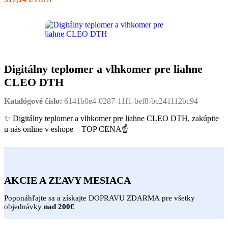
Digitálny teplomer a vlhkomer pre liahne
CLEO DTH
Katalógové číslo:
6141b0e4-0287-11f1-bef8-bc241112bc94
✨ Digitálny teplomer a vlhkomer pre liahne CLEO DTH, zakúpite
u nás online v eshope – TOP CENA☝
AKCIE A ZĽAVY MESIACA
Poponáhľajte sa a získajte DOPRAVU ZDARMA pre všetky
objednávky
nad 200€