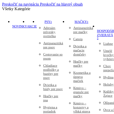
Preskočiť na navigáciu
Preskočiť na hlavný obsah
Všetky Kategórie
PSY
MAČKY
NOVINKY
AKCIE
Adresáre,
Antiparazitiká
HOSPODÁR
prívesky,
pre mačky
ZVIERATÁ
svetielka
Catnip
Antiparazitiká
Liahne
Dvierka a
pre psov
mačacie
Umelé
Cestovanie so
domčeky
kvočky
psom
vyhriev
Hračky pre
Chladiace
mačky
Chov
podložky a
prepelí
Kozmetika a
bazény pre
úprava
Hydina
psov
mačiek
Holuby
Dvierka a
Krmivo –
búdy pre psov
Králiky
granule pre
Zajace
Hračky pre
mačky
psa
Ošípan
Krmivo –
Hygiena a
konzervy a
Ovce a
poriadok
vlhká strava