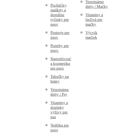
Veterinárne
Pochúťky,
diéty / Mačky
maškrty a
dentálne
Vitamíny a
tyčinky pre
liečivá pre
psov
mačky
Postroje pre
Výcvik
psov
mačiek
Potreby pre
psov.
Starostlivosť
a kozmetika
pre psov
Tabuľky na
brány
Veterinárne
diéty / Psy
Vitamíny a
doplnky
výživy pre
psa
Vodítka pre
psov